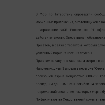
В ФСБ по Татарстану опровергли сообщ
мобильные приложения, о готовящихся в Ка
- Управление ФСБ России по РТ офици
действительности. Оперативная обстановка 
При этом, в связи с терактом, который слу
усиленный вариант несения службы.
При этом накануне в казанском метро и в а
Напомним, днем 3 апреля в перегоне "Сенна
произошел взрыв мощностью 600-700 гра
последним данным СМИ, погибли 14 челове
повреждений опознание некоторых жертв бу
По факту взрыва Следственный комитет заве