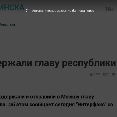
ИНСКА
16+
6
Автоматическое закрытие баннера через
Реклама
ержали главу республики
1171
0
адержали и отправили в Москву главу
а. Об этом сообщает сегодня "Интерфакс" со