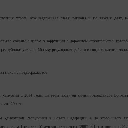
толицу утром. Кто задерживал главу региона и по какому делу, н
овьева связано с делом о коррупции в дорожном строительстве, которо
а республики улетел в Москву регулярным рейсом в сопровождении двои
 пока не подтверждается.​
 Удмуртии с 2014 года. На этом посту он сменил Александра Волкова
очти 20 лет.
ем Удмуртской Республики в Совете Федерации, а до этого шесть ле
дседателем Госсовета Удмуртии четвертого (2007-2012) и пятого (2012