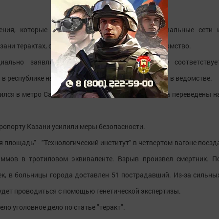
ения, которые массово рассылаются через социальные сети 
зани терактах, об этом сообщает пресс-служба ведомство.
ально заявляет, что данная информация не соответствуе
в республике находится под контролем, - сообщили в ведомстве.
чился в метро Санкт-Петербурга, силовые ведомства переведены н
эропорту Казани усилили меры безопасности.
я площадь" - "Технологический институт" в четвертом вагоне поезд
ммов в тротиловом эквиваленте. Взрыв произвел смертник. П
к, в больницы города доставлен 51 пострадавший. Из-за сильны
дет проводиться с помощью генетической экспертизы.
ло уголовное дело по статье "теракт".