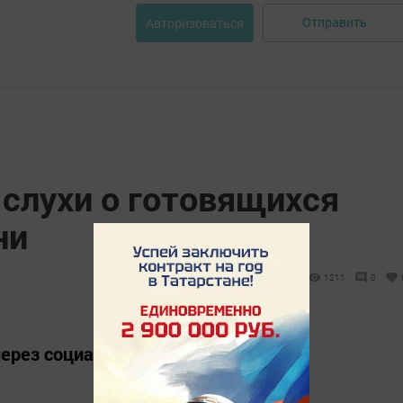
Отправить
Авторизоваться
 слухи о готовящихся
ни
1211
0
через социальные сети и мобильные