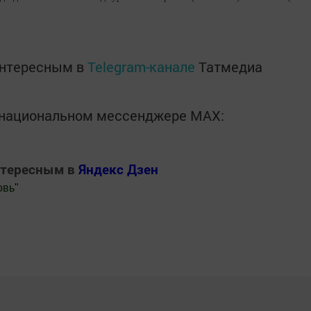
интересным в
Telegram-канале
Татмедиа
в национальном мессенджере MАХ:
нтересным в
Яндекс Дзен
овь
"
.Новости