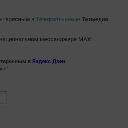
интересным в
Telegram-канале
Татмедиа
в национальном мессенджере MАХ:
нтересным в
Яндекс Дзен
овь
"
.Новости