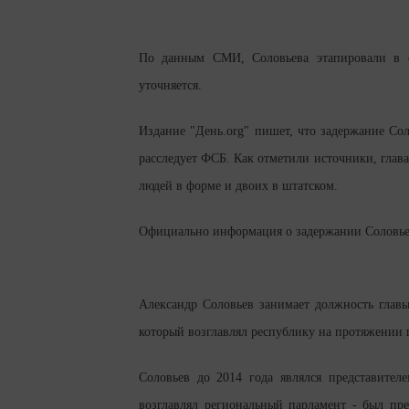
По данным СМИ, Соловьева этапировали в с
уточняется.
Издание "День.org" пишет, что задержание Сол
расследует ФСБ. Как отметили источники, глав
людей в форме и двоих в штатском.
Официально информация о задержании Соловьева
Александр Соловьев занимает должность главы
который возглавлял республику на протяжении п
Соловьев до 2014 года являлся представител
возглавлял региональный парламент - был пре