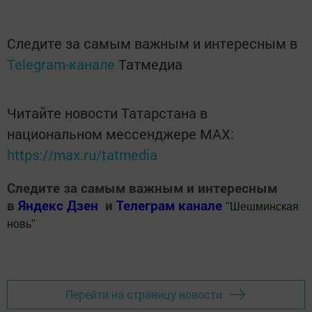
Следите за самым важным и интересным в
Telegram-канале
Татмедиа
Читайте новости Татарстана в
национальном мессенджере MАХ:
https://max.ru/tatmedia
Следите за самым важным и интересным
в
Яндекс Дзен
и
Телеграм канале
"
Шешминская
новь
"
Добавить Шешминскую новь в Яндекс.Новости
Перейти на страницу новости