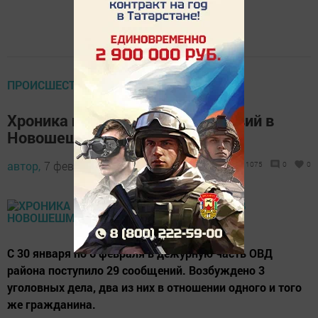
ПРОИСШЕСТВИЯ
Хроника недельных происшествий в
Новошешминском районе
автор,
7 февраля 2017 - 07:30
1075
0
0
С 30 января по 6 февраля в дежурную часть ОВД
района поступило 29 сообщений. Возбуждено 3
уголовных дела, два из них в отношении одного и того
же гражданина.