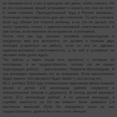
не занимаются и у них в принципе нет денег, чтобы платить. Но
их это положение вещей устраивает и менять его они не хотят.
С ними сложнее. Принудительный труд в России запрещен.
Уголовную ответственность для них отменили. То есть сначала,
если суд обязал его платить ребенку, а он это не делает, его
могут привлечь только к административной ответственности. А
уже потом, если мужчина не исправится, к уголовной.
После того как суд признал человека алиментщиком и
предписал ему все выплатить, он должен в течение двух
месяцев устроиться на работу, если он это не сделает,
административная ответственность, а за ней и уголовная не
заставят себя долго ждать.
"Но сейчас у таких отцов есть аргумент, с которым не
поспоришь: я не трудоустроился, потому что не нашел
подходящую работу", - рассказывает Людмила Виноградова. И
суд вынужден принимать это во внимание. Если законопроект
будет принят, этот аргумент будет выбит у них из-под ног.
На 1 октября 2016 года алиментщики задолжали своим бывшим
женам и детям 133 миллиарда рублей, говорится в
пояснительной записке к документу. В пользу детей взыскано
около 15,1 миллиарда рублей. А по данным минтруда, в
службах занятости на тот же момент было заявлено 1,4
миллиона вакансий. Если бы нерадивые папы на них
трудоустроились, долгов бы у них стало меньше.