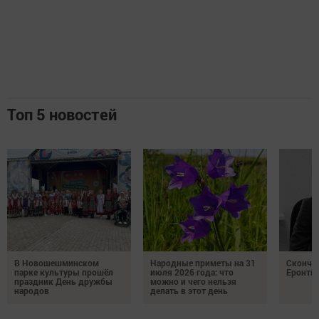
Топ 5 новостей
В Новошешминском
Народные приметы на 31
Сконча
парке культуры прошёл
июля 2026 года: что
Еронть
праздник День дружбы
можно и чего нельзя
народов
делать в этот день