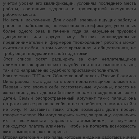
учетом уровня его квалификации, условиям последнего места
работы, состоянию здоровья и транспортной доступности
рабочего места.
Но есть и исключение. Для людей, впервые ищущих работу и
ранее не работавших, не имеющих квалификации, уволенных
более одного раза в течение года за нарушение трудовой
дисциплины или другую вину, бывших индивидуальных
предпринимателей и фермеров "подходящей" работой может
считаться любая, в том числе временная и общественная, не
требующая предварительной подготовки.
Этот список хотят расширить за счет неплательщиков
алиментов как пришедших в службу занятости самостоятельно,
так и по направлению судебного пристава-исполнителя.
Как пояснила "РГ" член Общественной палаты России Людмила
Виноградова, есть две категории неплательщиков алиментов.
Первая - это вполне себе состоятельные мужчины, просто не
желающие давать деньги бывшим женам на содержание их же
детей. Самый распространенный аргумент таких папаш: она
потратит их все равно на себя, а не на ребенка, а помогать ей я
не хочу. И заставить таких отцов возмещать долги проще,
говорит эксперт. Им могут закрыть выезд за границу, ограничить
их в возможности управлять автомобилем, и мужчине
приходится платить алименты, чтобы не потерять возможность
жить комфортно, как он привык.
Вторая категория - это папы, которые нигде не работают, ничем