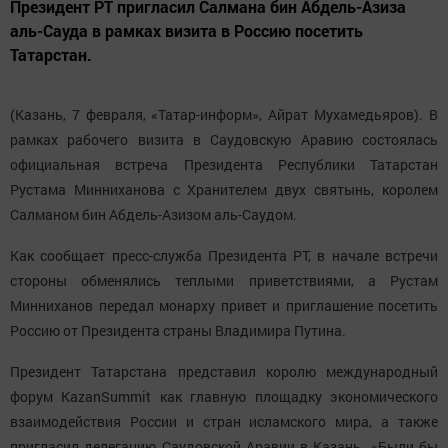
Президент РТ пригласил Салмана бин Абдель-Азиза
аль-Сауда в рамках визита в Россию посетить
Татарстан.
(Казань, 7 февраля, «Татар-информ», Айрат Мухамедьяров). В
рамках рабочего визита в Саудовскую Аравию состоялась
официальная встреча Президента Республики Татарстан
Рустама Минниханова с Хранителем двух святынь, королем
Салманом бин Абдель-Азизом аль-Саудом.
Как сообщает пресс-служба Президента РТ, в начале встречи
стороны обменялись теплыми приветствиями, а Рустам
Минниханов передал монарху привет и приглашение посетить
Россию от Президента страны Владимира Путина.
Президент Татарстана представил королю международный
форум KazanSummit как главную площадку экономического
взаимодействия России и стран исламского мира, а также
пригласил делегацию Саудовской Аравии в Казань. «Были бы