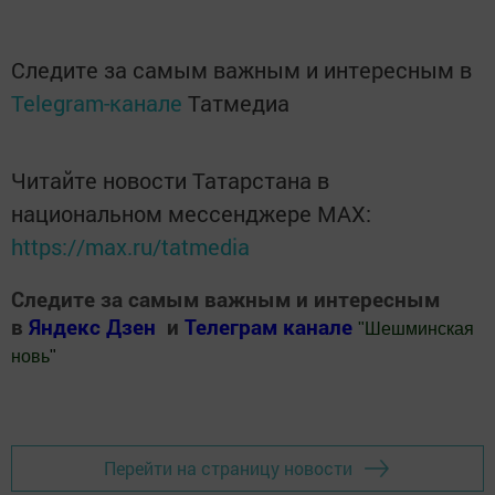
Следите за самым важным и интересным в
Telegram-канале
Татмедиа
Читайте новости Татарстана в
национальном мессенджере MАХ:
https://max.ru/tatmedia
Следите за самым важным и интересным
в
Яндекс Дзен
и
Телеграм канале
"
Шешминская
новь
"
Добавить Шешминскую новь в Яндекс.Новости
Перейти на страницу новости