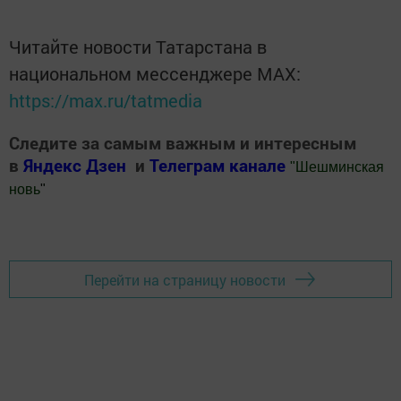
Читайте новости Татарстана в
национальном мессенджере MАХ:
https://max.ru/tatmedia
Следите за самым важным и интересным
в
Яндекс Дзен
и
Телеграм канале
"
Шешминская
новь
"
Добавить Шешминскую новь в Яндекс.Новости
Перейти на страницу новости