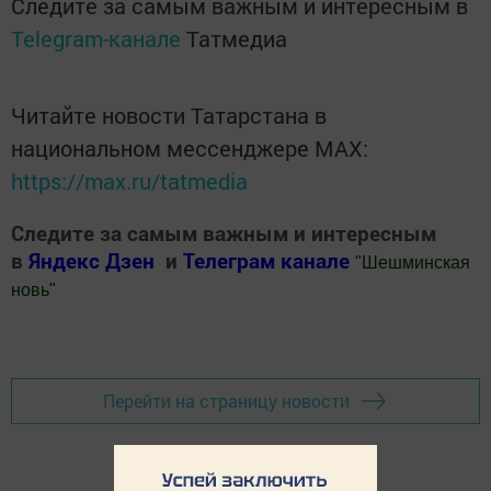
Следите за самым важным и интересным в
Telegram-канале
Татмедиа
Читайте новости Татарстана в
национальном мессенджере MАХ:
https://max.ru/tatmedia
Следите за самым важным и интересным
в
Яндекс Дзен
и
Телеграм канале
"
Шешминская
новь
"
Добавить Шешминскую новь в Яндекс.Новости
Перейти на страницу новости