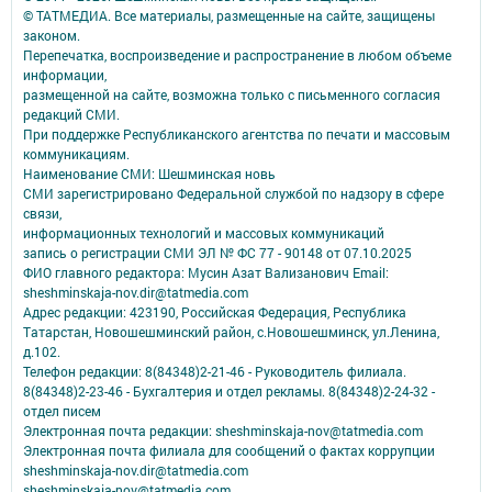
© ТАТМЕДИА. Все материалы, размещенные на сайте, защищены
законом.
Перепечатка, воспроизведение и распространение в любом объеме
информации,
размещенной на сайте, возможна только с письменного согласия
редакций СМИ.
При поддержке Республиканского агентства по печати и массовым
коммуникациям.
Наименование СМИ: Шешминская новь
СМИ зарегистрировано Федеральной службой по надзору в сфере
связи,
информационных технологий и массовых коммуникаций
запись о регистрации СМИ ЭЛ № ФС 77 - 90148 от 07.10.2025
ФИО главного редактора: Мусин Азат Вализанович Email:
sheshminskaja-nov.dir@tatmedia.com
Адрес редакции: 423190, Российская Федерация, Республика
Татарстан, Новошешминский район, с.Новошешминск, ул.Ленина,
д.102.
Телефон редакции: 8(84348)2-21-46 - Руководитель филиала.
8(84348)2-23-46 - Бухгалтерия и отдел рекламы. 8(84348)2-24-32 -
отдел писем
Электронная почта редакции: sheshminskaja-nov@tatmedia.com
Электронная почта филиала для сообщений о фактах коррупции
sheshminskaja-nov.dir@tatmedia.com
sheshminskaja-nov@tatmedia.com