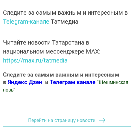
Следите за самым важным и интересным в
Telegram-канале
Татмедиа
Читайте новости Татарстана в
национальном мессенджере MАХ:
https://max.ru/tatmedia
Следите за самым важным и интересным
в
Яндекс Дзен
и
Телеграм канале
"
Шешминская
новь
"
Добавить Шешминскую новь в Яндекс.Новости
Перейти на страницу новости