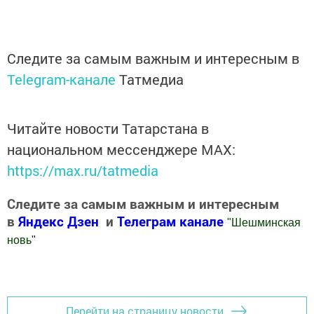
Следите за самым важным и интересным в
Telegram-канале
Татмедиа
Читайте новости Татарстана в
национальном мессенджере MАХ:
https://max.ru/tatmedia
Следите за самым важным и интересным
в
Яндекс Дзен
и
Телеграм канале
"
Шешминская
новь
"
Добавить Шешминскую новь в Яндекс.Новости
Перейти на страницу новости