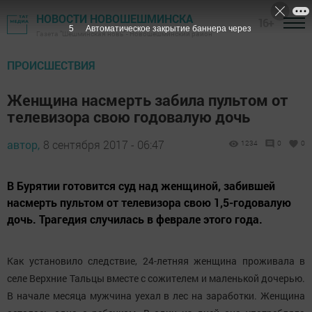
НОВОСТИ НОВОШЕШМИНСКА
16+
5
Автоматическое закрытие баннера через
Газета "Шешминская новь" - Новошешминский район
ПРОИСШЕСТВИЯ
Женщина насмерть забила пультом от
телевизора свою годовалую дочь
автор,
8 сентября 2017 - 06:47
1234
0
0
В Бурятии готовится суд над женщиной, забившей
насмерть пультом от телевизора свою 1,5-годовалую
дочь. Трагедия случилась в феврале этого года.
Как установило следствие, 24-летняя женщина проживала в
селе Верхние Тальцы вместе с сожителем и маленькой дочерью.
В начале месяца мужчина уехал в лес на заработки. Женщина