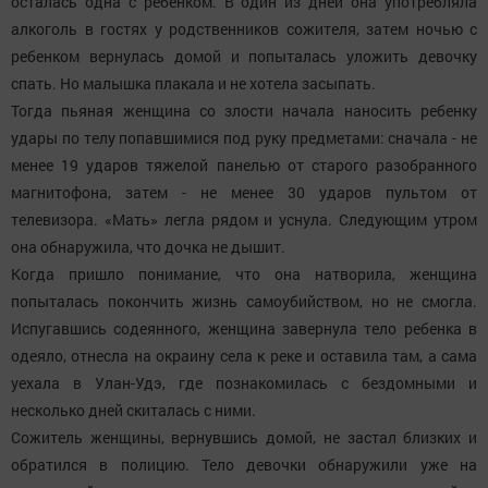
осталась одна с ребенком. В один из дней она употребляла
алкоголь в гостях у родственников сожителя, затем ночью с
ребенком вернулась домой и попыталась уложить девочку
спать. Но малышка плакала и не хотела засыпать.
Тогда пьяная женщина со злости начала наносить ребенку
удары по телу попавшимися под руку предметами: сначала - не
менее 19 ударов тяжелой панелью от старого разобранного
магнитофона, затем - не менее 30 ударов пультом от
телевизора. «Мать» легла рядом и уснула. Следующим утром
она обнаружила, что дочка не дышит.
Когда пришло понимание, что она натворила, женщина
попыталась покончить жизнь самоубийством, но не смогла.
Испугавшись содеянного, женщина завернула тело ребенка в
одеяло, отнесла на окраину села к реке и оставила там, а сама
уехала в Улан-Удэ, где познакомилась с бездомными и
несколько дней скиталась с ними.
Сожитель женщины, вернувшись домой, не застал близких и
обратился в полицию. Тело девочки обнаружили уже на