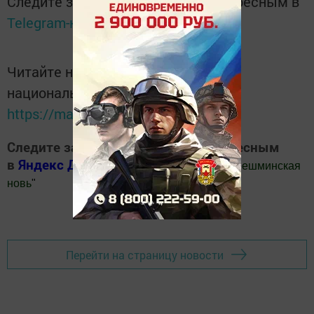
Следите за самым важным и интересным в
Telegram-канале
Татмедиа
Читайте новости Татарстана в
национальном мессенджере MАХ:
https://max.ru/tatmedia
Следите за самым важным и интересным
в
Яндекс Дзен
и
Телеграм канале
"
Шешминская
новь
"
Добавить Шешминскую новь в Яндекс.Новости
Перейти на страницу новости