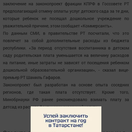
заключение на законопроект фракции КПРФ в Госсовете РТ
предполагающий отмену оплаты услуг детского сада за те дни,
которые ребенок не посещал дошкольное учреждение по
уважительной причине, этом сообщает «Коммерсантъ».
По данным СМИ, в правительстве РТ посчитали, что это
повлечет за собой дополнительные расходы из бюджета
республики. «За период отсутствия воспитанника в детском
саду родительская плата уменьшается на величину расходов
на питание, иные затраты не зависят от посещения ребенком
дошкольной образовательной организации», - сказал вице-
премьер РТ Шамиль Гафаров.
Законопроект был разработан на основе опыта соседних
регионов, где такая плата отсутствует. Кроме того,
Минобрнауки РФ ранее рекомендовало взимать плату за
детсад из расчета фактически оказанной услуги.