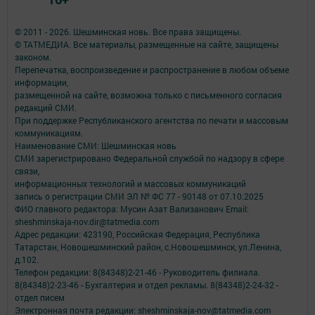
© 2011 - 2026. Шешминская новь. Все права защищены.
© ТАТМЕДИА. Все материалы, размещенные на сайте, защищены
законом.
Перепечатка, воспроизведение и распространение в любом объеме
информации,
размещенной на сайте, возможна только с письменного согласия
редакций СМИ.
При поддержке Республиканского агентства по печати и массовым
коммуникациям.
Наименование СМИ: Шешминская новь
СМИ зарегистрировано Федеральной службой по надзору в сфере
связи,
информационных технологий и массовых коммуникаций
запись о регистрации СМИ ЭЛ № ФС 77 - 90148 от 07.10.2025
ФИО главного редактора: Мусин Азат Вализанович Email:
sheshminskaja-nov.dir@tatmedia.com
Адрес редакции: 423190, Российская Федерация, Республика
Татарстан, Новошешминский район, с.Новошешминск, ул.Ленина,
д.102.
Телефон редакции: 8(84348)2-21-46 - Руководитель филиала.
8(84348)2-23-46 - Бухгалтерия и отдел рекламы. 8(84348)2-24-32 -
отдел писем
Электронная почта редакции: sheshminskaja-nov@tatmedia.com