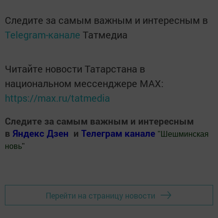
Следите за самым важным и интересным в
Telegram-канале
Татмедиа
Читайте новости Татарстана в
национальном мессенджере MАХ:
https://max.ru/tatmedia
Следите за самым важным и интересным
в
Яндекс Дзен
и
Телеграм канале
"
Шешминская
новь
"
Добавить Шешминскую новь в Яндекс.Новости
Перейти на страницу новости