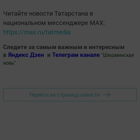
Читайте новости Татарстана в
национальном мессенджере MАХ:
https://max.ru/tatmedia
Следите за самым важным и интересным
в
Яндекс Дзен
и
Телеграм канале
"
Шешминская
новь
"
Добавить Шешминскую новь в Яндекс.Новости
Перейти на страницу новости