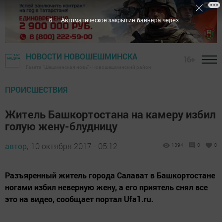
5
Автоматическое закрытие баннера через
НОВОСТИ НОВОШЕШМИНСКА
16+
Газета "Шешминская новь" - Новошешминский район
ПРОИСШЕСТВИЯ
Житель Башкортостана на камеру избил
голую жену-блудницу
автор,
10 октября 2017 - 05:12
1394
0
0
Разъяренный житель города Салават в Башкортостане
ногами избил неверную жену, а его приятель снял все
это на видео, сообщает портал Ufa1.ru.