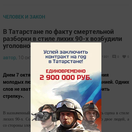
ЧЕЛОВЕК И ЗАКОН
В Татарстане по факту смертельной
разборки в стиле лихих 90-х возбудили
уголовное дело
автор,
10 октября 2017 - 04:58
1301
0
0
Днем 7 октября этого года в Елабуге компания
молодых людей повздорила с другой компанией. Одних
слов не хватило, и они решили вечером «забить
стрелку».
В назначенный час и в назначенном месте развернулась сцена в стиле
лихих 90-х. Со стороны потерпевшего заявилось всего двое людей, а
со стороны злоумышленника около восьми человек.