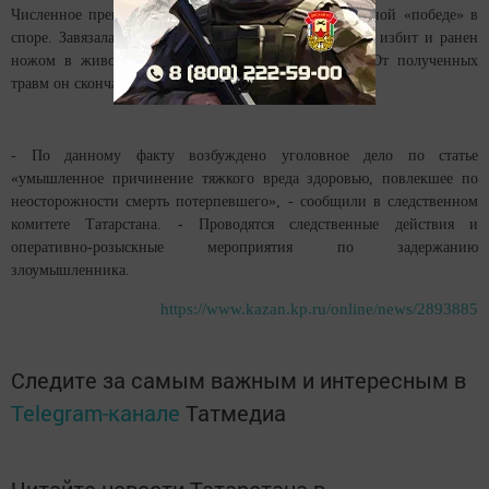
Численное превосходство не стало причиной к заочной «победе» в
споре. Завязалась драка, в ходе которой был жестоко избит и ранен
ножом в живот потерпевший 35-летний мужчин. От полученных
травм он скончался в больнице.
- По данному факту возбуждено уголовное дело по статье
«умышленное причинение тяжкого вреда здоровью, повлекшее по
неосторожности смерть потерпевшего», - сообщили в следственном
комитете Татарстана. - Проводятся следственные действия и
оперативно-розыскные мероприятия по задержанию
злоумышленника.
https://www.kazan.kp.ru/online/news/2893885
Следите за самым важным и интересным в
Telegram-канале
Татмедиа
Читайте новости Татарстана в