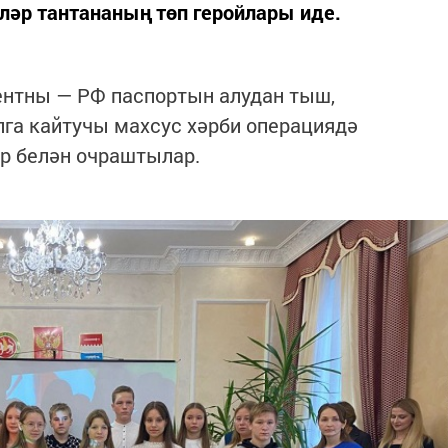
ләр тантананың төп геройлары иде.
нтны — РФ паспортын алудан тыш,
га кайтучы махсус хәрби операциядә
р белән очраштылар.