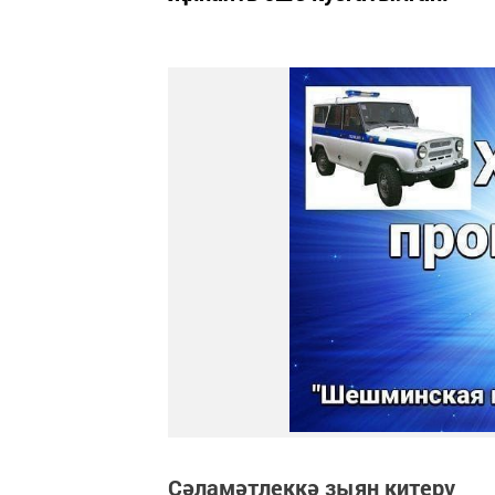
Сәламәтлеккә зыян китерү