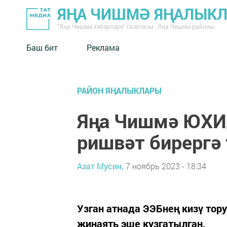
ЯҢА ЧИШМӘ ЯҢАЛЫК
"Яңа Чишмә хәбәрләре" газетасы - Яңа Чишмә районы
Баш бит
Реклама
РАЙОН ЯҢАЛЫКЛАРЫ
Яңа Чишмә ЮХИ
ришвәт бирергә 
Азат Мусин,
7 ноябрь 2023 - 18:34
Узган атнада ЭЭБнең кизү тору
җинаять эше кузгатылган.