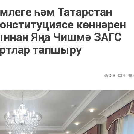
млеге һәм Татарстан
онституциясе көннәрен
ыннан Яңа Чишмә ЗАГС
ортлар тапшыру
ы
216
0