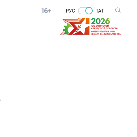
16+
РУС
ТАТ
0