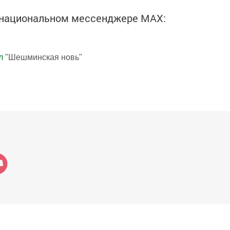
в национальном мессенджере MАХ:
л
"Шешминская новь"