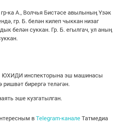
 гр-ка А., Волчья Бистәсе авылының Үзәк
ә, гр. Б. белән килеп чыккан низаг
к белән суккан. Гр. Б. егылгач, ул аның
суккан.
. Г. ЮХИДИ инспекторына эш машинасы
 ришвәт бирергә теләгән.
аять эше кузгатылган.
интересным в
Telegram-канале
Татмедиа