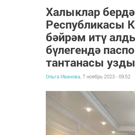
Халыклар бердә
Республикасы К
бәйрәм итү алд
бүлегендә пасп
тантанасы узд
Ольга Иванова,
7 ноябрь 2023 - 09:52