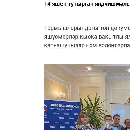
14 яшен тутырган яңачишмәле
Тормышларындагы төп докуме
яшүсмерләр кыска вакытлы ял
катнашучылар һәм волонтерла