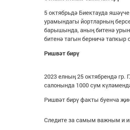
5 октябрьдә Биектауда яшәүче
урамындагы йортларның берсенд
барышында, аның битенә урынды
битенә тагын берничә тапкыр 
Ришвәт бирү
2023 елның 25 октябрендә гр
салонында 1000 сум күләмендә
Ришвәт бирү факты буенча җин
Следите за самым важным и 