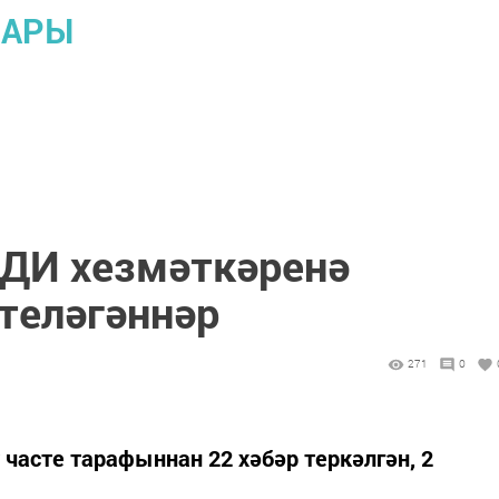
ЛАРЫ
ДИ хезмәткәренә
теләгәннәр
271
0
 часте тарафыннан 22 хәбәр теркәлгән, 2