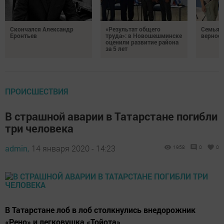
Скончался Александр
«Результат общего
Семья Г
Еронтьев
труда»: в Новошешминске
верност
оценили развитие района
за 5 лет
ПРОИСШЕСТВИЯ
В страшной аварии в Татарстане погибли
три человека
admin,
14 января 2020 - 14:23
1958
0
0
В Татарстане лоб в лоб столкнулись внедорожник
«Рено» и легковушка «Тойота».