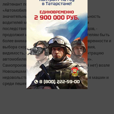
лейтенант полиции Раиль Шафигуллин.
«Автомобили на этот раз получили не столь
значительные повреждения, но невнимательность
водителей может привести и к более тяжким
последствиям, к таким как наезд на пешеходов, -
продолжил инспектор, - обращаемся к водителям быть
более внимательными на дорогах, при маневренности и
выбора скорости учитывать погодные условия,
видимость, состояние дорог, а также концентрацию
автомобилей и пешеходов на участке дороги».
Самопроизвольная парковка (так как другой нет) возле
Новошешминской ЦРБ постоянно вызывает
недовольство среди водителей паркующихся машин и
среди пешеходов.