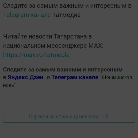
Следите за самым важным и интересным в
Telegram-канале
Татмедиа
Читайте новости Татарстана в
национальном мессенджере MАХ:
https://max.ru/tatmedia
Следите за самым важным и интересным
в
Яндекс Дзен
и
Телеграм канале
"
Шешминская
новь
"
Добавить Шешминскую новь в Яндекс.Новости
Перейти на страницу новости