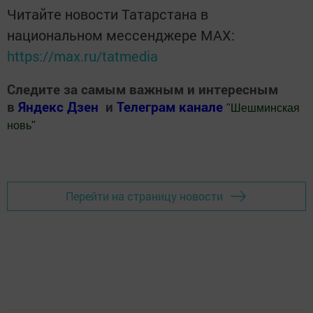
Читайте новости Татарстана в
национальном мессенджере MАХ:
https://max.ru/tatmedia
Следите за самым важным и интересным
в
Яндекс Дзен
и
Телеграм канале
"
Шешминская
новь
"
Добавить Шешминскую новь в Яндекс.Новости
Перейти на страницу новости