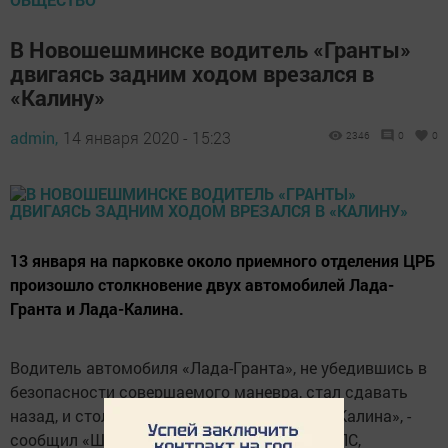
В Новошешминске водитель «Гранты»
двигаясь задним ходом врезался в
«Калину»
admin,
14 января 2020 - 15:23
2346
0
0
13 января на парковке около приемного отделения ЦРБ
произошло столкновение двух автомобилей Лада-
Гранта и Лада-Калина.
Водитель автомобиля «Лада-Гранта», не убедившись в
безопасности совершаемого маневра, стал сдавать
назад, и столкнулся с автомобилем «Лада-Калина», -
сообщил «Шешминской нови» инспектор ДПС,