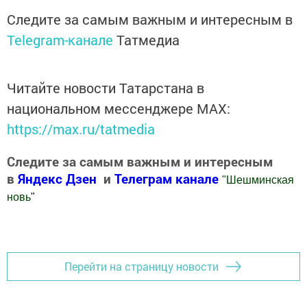
Следите за самым важным и интересным в
Telegram-канале
Татмедиа
Читайте новости Татарстана в
национальном мессенджере MАХ:
https://max.ru/tatmedia
Следите за самым важным и интересным
в
Яндекс Дзен
и
Телеграм канале
"
Шешминская
новь
"
Добавить Шешминскую новь в Яндекс.Новости
Перейти на страницу новости