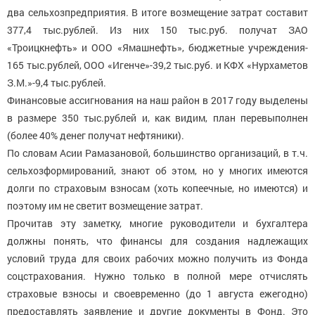
два сельхозпредприятия. В итоге возмещение затрат составит
377,4 тыс.рублей. Из них 150 тыс.руб. получат ЗАО
«Троицкнефть» и ООО «Ямашнефть», бюджетные учреждения-
165 тыс.рублей, ООО «Игенче»-39,2 тыс.руб. и КФХ «Нурхаметов
З.М.»-9,4 тыс.рублей.
Финансовые ассигнования на наш район в 2017 году выделены
в размере 350 тыс.рублей и, как видим, план перевыполнен
(более 40% денег получат нефтяники).
По словам Асии Рамазановой, большинство организаций, в т.ч.
сельхозформирований, знают об этом, но у многих имеются
долги по страховым взносам (хоть копеечные, но имеются) и
поэтому им не светит возмещение затрат.
Прочитав эту заметку, многие руководители и бухгалтера
должны понять, что финансы для создания надлежащих
условий труда для своих рабочих можно получить из Фонда
соцстрахования. Нужно только в полной мере отчислять
страховые взносы и своевременно (до 1 августа ежегодно)
предоставлять заявление и другие документы в Фонд. Это