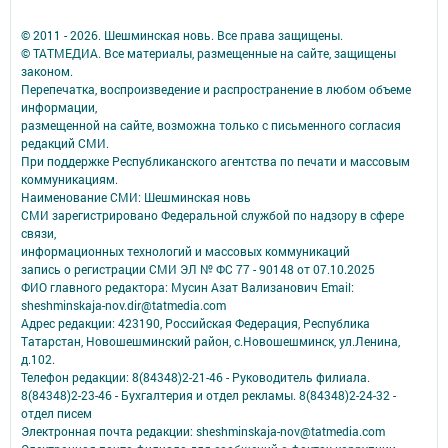
© 2011 - 2026. Шешминская новь. Все права защищены.
© ТАТМЕДИА. Все материалы, размещенные на сайте, защищены
законом.
Перепечатка, воспроизведение и распространение в любом объеме
информации,
размещенной на сайте, возможна только с письменного согласия
редакций СМИ.
При поддержке Республиканского агентства по печати и массовым
коммуникациям.
Наименование СМИ: Шешминская новь
СМИ зарегистрировано Федеральной службой по надзору в сфере
связи,
информационных технологий и массовых коммуникаций
запись о регистрации СМИ ЭЛ № ФС 77 - 90148 от 07.10.2025
ФИО главного редактора: Мусин Азат Вализанович Email:
sheshminskaja-nov.dir@tatmedia.com
Адрес редакции: 423190, Российская Федерация, Республика
Татарстан, Новошешминский район, с.Новошешминск, ул.Ленина,
д.102.
Телефон редакции: 8(84348)2-21-46 - Руководитель филиала.
8(84348)2-23-46 - Бухгалтерия и отдел рекламы. 8(84348)2-24-32 -
отдел писем
Электронная почта редакции: sheshminskaja-nov@tatmedia.com