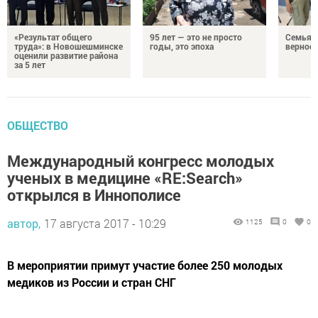
«Результат общего
95 лет — это не просто
Семья Г
труда»: в Новошешминске
годы, это эпоха
верност
оценили развитие района
за 5 лет
ОБЩЕСТВО
Международный конгресс молодых
ученых в медицине «RE:Search»
открылся в Иннополисе
автор,
17 августа 2017 - 10:29
1125
0
0
В мероприятии примут участие более 250 молодых
медиков из России и стран СНГ