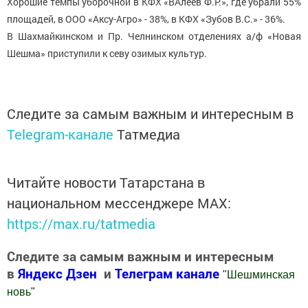
Хорошие темпы уборочной в КФХ «ВАлеев Ф.Р.», где убрали 55%
площадей, в ООО «Аксу-Агро» - 38%, в КФХ «Зубов В.С.» - 36%.
В Шахмайкинском и Пр. Челнинском отделениях а/ф «Новая
Шешма» приступили к севу озимых культур.
Следите за самым важным и интересным в
Telegram-канале
Татмедиа
Читайте новости Татарстана в
национальном мессенджере MАХ:
https://max.ru/tatmedia
Следите за самым важным и интересным
в
Яндекс Дзен
и
Телеграм канале
"
Шешминская
новь
"