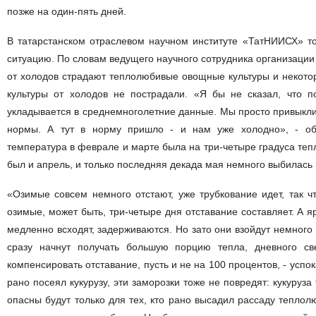
позже на один-пять дней.
В татарстанском отраслевом научном институте «ТатНИИСХ» т
ситуацию. По словам ведущего научного сотрудника организаци
от холодов страдают теплолюбивые овощные культуры и некото
культуры от холодов не пострадали. «Я бы не сказал, что п
укладывается в среднемноголетние данные. Мы просто привыкли
нормы. А тут в норму пришло - и нам уже холодно», - об
температура в феврале и марте была на три-четыре градуса теп
был и апрель, и только последняя декада мая немного выбилась 
«Озимые совсем немного отстают, уже трубкование идет, так ч
озимые, может быть, три-четыре дня отставание составляет. А я
медленно всходят, задерживаются. Но зато они взойдут немного 
сразу начнут получать большую порцию тепла, дневного св
компенсировать отставание, пусть и не на 100 процентов, - успок
рано посеял кукурузу, эти заморозки тоже не повредят: кукуруза
опасны будут только для тех, кто рано высадил рассаду теплол