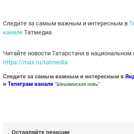
Следите за самым важным и интересным в
T
канале
Татмедиа
Читайте новости Татарстана в национальном
https://max.ru/tatmedia
Следите за самым важным и интересным в
Ян
и
Телеграм канале
"
Шешминская новь
"
Добавить Шешминскую новь в Яндекс.Новости
Оставляйте реакции