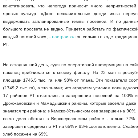
констатировать, что непогода приносит много неприятностей
яровых культур. «Даже незначительные дожди из-за переу
выдерживать запланированные темпы посевной. И по данным
большого просвета не видно. Придется работать по фактическо
каждый погожий час», -
настраивал
он сельчан в ходе традицион
РТ.
На сегодняшний день, судя по оперативной информации на сайт
наконец приближается к своему финалу. На 23 мая в республ
площади 1746,5 тыс. га, или 98% от плана. Эти показатели соо
(1749,2 тыс. га), а это значит, что аграриям усилием воли удало
17 районов РТ отчитались о завершении посевной на 100% и 
Дрожжановский и Мамадышский районы, которые засеяли даже 
значатся три района: в Камско-Устьинском сев завершен на 90%, 
всего дела обстоят в Верхнеуслонском районе - только 72%.
завершен в среднем по РТ на 65% и 93% соответственно. Слабее
хлеб посажен на 69%.