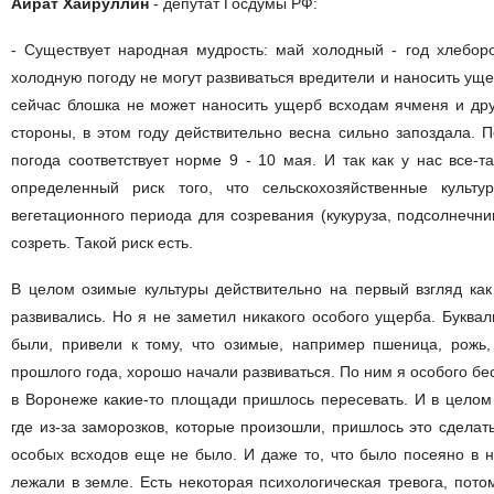
Айрат Хайруллин
- депутат Госдумы РФ:
- Существует народная мудрость: май холодный - год хлеборо
холодную погоду не могут развиваться вредители и наносить у
сейчас блошка не может наносить ущерб всходам ячменя и дру
стороны, в этом году действительно весна сильно запоздала. 
погода соответствует норме 9 - 10 мая. И так как у нас все-та
определенный риск того, что сельскохозяйственные культу
вегетационного периода для созревания (кукуруза, подсолнечник
созреть. Такой риск есть.
В целом озимые культуры действительно на первый взгляд как 
развивались. Но я не заметил никакого особого ущерба. Буквал
были, привели к тому, что озимые, например пшеница, рожь
прошлого года, хорошо начали развиваться. По ним я особого бес
в Воронеже какие-то площади пришлось пересевать. И в целом 
где из-за заморозков, которые произошли, пришлось это сделать
особых всходов еще не было. И даже то, что было посеяно в н
лежали в земле. Есть некоторая психологическая тревога, потом