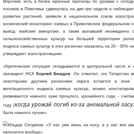
Впрочем, есть и более мрачные прогнозы по урожаю с холодн
посевов в Поволжье сдвинулась на две-три недели и наблюдае
развитии растений, заявили в национальном союзе агростра
космический мониторинг озимых в Приволжском федеральном о
вывод: майские заморозки, а также выпавший неожиданно 
сельскохозяйственных культур на большей территории регио
индекса озимых культур в этих регионах оказались на 20 - 30% 
утверждают агростраховщики.
«Критическая ситуация складывается в центральной части и 
президент НСА
Корней Биждов
. Он отметил, что Татарстан 
некоторыми другими регионами округа остается в зоне р
вегетационного индекса озимых культур, можно констатиров
развиваются намного хуже прошлого, урожайного года, - счита
когда урожай погиб из-за аномальной засу
году (
была намного лучше».