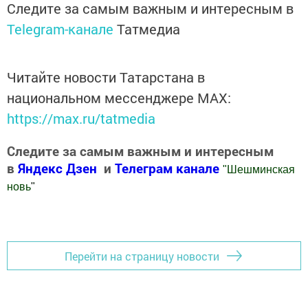
Следите за самым важным и интересным в
Telegram-канале
Татмедиа
Читайте новости Татарстана в
национальном мессенджере MАХ:
https://max.ru/tatmedia
Следите за самым важным и интересным
в
Яндекс Дзен
и
Телеграм канале
"
Шешминская
новь
"
Добавить Шешминскую новь в Яндекс.Новости
Перейти на страницу новости