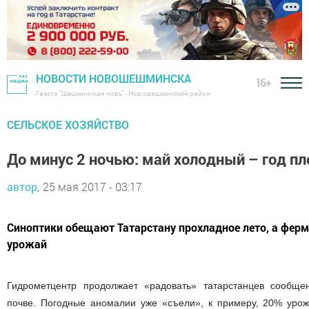
НОВОСТИ НОВОШЕШМИНСКА
16+
Газета "Шешминская новь" - Новошешминский район
СЕЛЬСКОЕ ХОЗЯЙСТВО
До минус 2 ночью: май холодный – год п
автор,
25 мая 2017 - 03:17
Синоптики обещают Татарстану прохладное лето, а ферм
урожай
Гидрометцентр продолжает «радовать» татарстанцев сообще
почве. Погодные аномалии уже «съели», к примеру, 20% урож