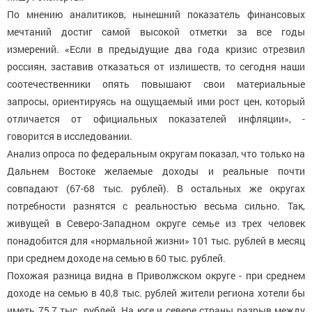
По мнению аналитиков, нынешний показатель финансовых
мечтаний достиг самой высокой отметки за все годы
измерений. «Если в предыдущие два года кризис отрезвил
россиян, заставив отказаться от излишеств, то сегодня наши
соотечественники опять повышают свои материальные
запросы, ориентируясь на ощущаемый ими рост цен, который
отличается от официальных показателей инфляции», -
говорится в исследовании.
Анализ опроса по федеральным округам показал, что только на
Дальнем Востоке желаемые доходы и реальные почти
совпадают (67-68 тыс. рублей). В остальных же округах
потребности разнятся с реальностью весьма сильно. Так,
живущей в Северо-Западном округе семье из трех человек
понадобится для «нормальной жизни» 101 тыс. рублей в месяц
при среднем доходе на семью в 60 тыс. рублей.
Похожая разница видна в Приволжском округе - при среднем
доходе на семью в 40,8 тыс. рублей жители региона хотели бы
иметь 75,7 тыс. рублей. На юге и севере страны разрыв между