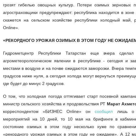
грозят гибелью овощных культур. Потери озимых зерновых 
агростраховщики предупреждают: республика находится в зоне 
скажется на сельском хозяйстве республики холодный май,
Online».
«РЕКОРДНОГО УРОЖАЯ ОЗИМЫХ В ЭТОМ ГОДУ НЕ ОЖИДАЕ
Гидрометцентр Республики Татарстан еще вчера сделал
агрометеорологическом явлении в республике - сегодня и за
местами в воздухе и на почве ожидаются заморозки. Вчера темп
градусов ниже нуля, а сегодня холода могут вернуться преимущ
где будет до минус 2 градусов.
О том, что холодная погода оттягивает старт посевной кампан
министр сельского хозяйства и продовольствия РТ
Марат Ахмет
корреспондентом «БИЗНЕС Online» он
сообщил
лишь о з
мероприятий на 10 дней, то 10 мая на брифинге в кабмине
состояние озимых в этом году несколько хуже по сравне
«рекордного урожая озимых в этом году не ожидаем». А 12 м