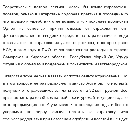
Теоретические потери сельчан могли бы компенсироваться
посевов, однако в Татарстане подобная практика в последние го
что аграриям ущерб никто не возместит», - поясняет прописны
Одной из основных причин отказов от страхования он 
финансирования и введение средств на страхование в «еди
отказываться от страхования даже те регионы, в которых ран
НСА, в этом году в ПФО не запланировали расходы на страхов
Самарская и Кировская области, Республика Марий Эл, Удмур
ситуация с объемами поддержки в Ульяновской и Нижегородской 
Татарстан тоже нельзя назвать оплотом сельхозстрахования. По
в этом вопросе не раз разъяснял министр Ахметов. По итогам 
получили от страховщиков выплаты всего на 32 млн. рублей. Все
признается страховой компанией, если урожай текущего года о
пять предыдущих лет. А учитывая, что последние годы и без т
ударными по зерну, смысл платить за страховку исп
сельхозпредприятия при негласном одобрении властей и не идут 