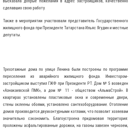
высказала добрые пожелания в адрес застройщиков, качественно
сделавших свою работу.
Также в мероприятии участвовали представитель Государственного
жилищного фонда при Президенте Татарстана Ильяс Ягудин и местные
депутаты.
Трехэтажные дома по улице Ленина были построены по программе
переселения из аварийного жилищного фонда. Инвестором-
застройщиком выступил ГЖФ при Президенте РТ. Дом № 5 возведен
«Азнакаевской ПМК», а дом № 11 - обществом «АльмаСтрой». В
квартирах установлены пластиковые окна и современные двери,
стены оклеены обоями, установлено сантехоборудование. Отопление
домов производится двухконтурными котлами, что позволит хозяевам
значительно сэкономить. Благоустроена придомовая территория:
проложены асфальтированные дорожки, на газоны завезен чернозем,