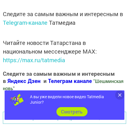
Следите за самым важным и интересным в
Telegram-канале
Татмедиа
Читайте новости Татарстана в
национальном мессенджере MАХ:
https://max.ru/tatmedia
Следите за самым важным и интересным
в
Яндекс Дзен
и
Телеграм канале
"
Шешминская
новь
"
А вы уже видели новое видео Tatmedia
Добавить Шешминскую новь в Яндекс.Новости
Junior?
Cмотреть
Перейти на страницу новости