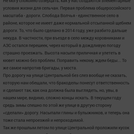
Не могу спокойно созерцать, как у нас создаются элементарные
условия жизни для сельчан. Первая проблема общероссийского
масштаба - дороги. Слобода Волчья - единственное село в
районе, которое не имеет даже нормальной отсыпанной щебнем
дороги. То, что было сделано в 2014 году, уже разбито дальше
некуда. В частности, при въезде в село между коровниками и
АЗС остался перешеек, через который в дождливую погоду
страшно проезжать. Высота насыпи приличная и улететь в
кювет можно без проблем. Поправить некому, ждем беды... То
же самое напротив бригады, у моста.
Про дорогу на улице Центральной без слез вообще не сказать,
которую нам обещали, что бракоделы понесут ответственность
и сделают так, как она должна была выглядеть, но, увы, в
нашем мире, видимо, сложно концы искать. В текущем году
средь зимы спешно по этой же улице в другую сторону
«сделали» дорогу. Насыпали глины и булыжников, и теперь она
тоже стала непроезжей и непроходимой.
Так же прошлым летом по улице Центральной проложили кусок