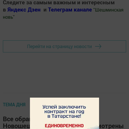
Следите за самым важным и интересным
в
Яндекс Дзен
и
Телеграм канале
"
Шешминская
новь
"
Добавить Шешминскую новь в Яндекс.Новости
Перейти на страницу новости
ТЕМА ДНЯ
Все обращения жителей
Новошешминского района рассмотрены