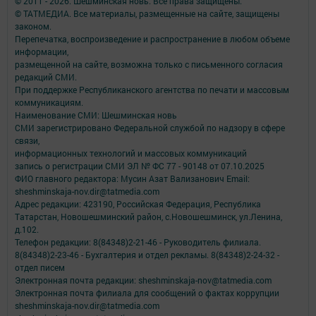
© 2011 - 2026. Шешминская новь. Все права защищены.
© ТАТМЕДИА. Все материалы, размещенные на сайте, защищены
законом.
Перепечатка, воспроизведение и распространение в любом объеме
информации,
размещенной на сайте, возможна только с письменного согласия
редакций СМИ.
При поддержке Республиканского агентства по печати и массовым
коммуникациям.
Наименование СМИ: Шешминская новь
СМИ зарегистрировано Федеральной службой по надзору в сфере
связи,
информационных технологий и массовых коммуникаций
запись о регистрации СМИ ЭЛ № ФС 77 - 90148 от 07.10.2025
ФИО главного редактора: Мусин Азат Вализанович Email:
sheshminskaja-nov.dir@tatmedia.com
Адрес редакции: 423190, Российская Федерация, Республика
Татарстан, Новошешминский район, с.Новошешминск, ул.Ленина,
д.102.
Телефон редакции: 8(84348)2-21-46 - Руководитель филиала.
8(84348)2-23-46 - Бухгалтерия и отдел рекламы. 8(84348)2-24-32 -
отдел писем
Электронная почта редакции: sheshminskaja-nov@tatmedia.com
Электронная почта филиала для сообщений о фактах коррупции
sheshminskaja-nov.dir@tatmedia.com