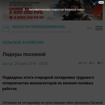
5
Автоматическое закрытие баннера через
НОВОСТИ НОВОШЕШМИНСКА
16+
Газета "Шешминская новь" - Новошешминский район
СЕЛЬСКОЕ ХОЗЯЙСТВО
Лидеры посевной
автор,
20 мая 2016 - 06:40
916
0
0
Подведены итоги очередной пятидневки трудового
соперничества механизаторов на весенне-полевых
работах.
Лучшими за пятидневку на культивации зяби признаны Евгений