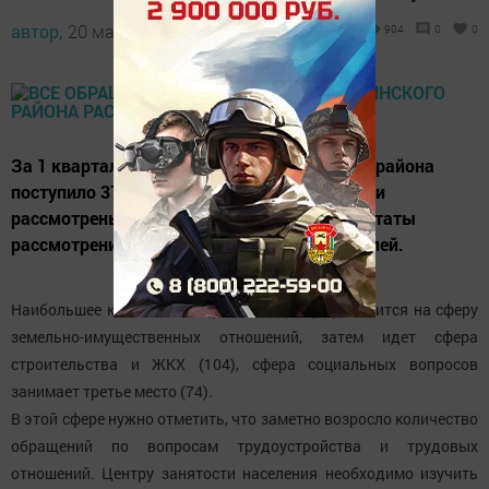
автор,
20 мая 2016 - 05:36
904
0
0
За 1 квартал 2016 года в Совет и исполком района
поступило 376 обращений граждан и все они
рассмотрены в установленный срок, результаты
рассмотрения направлены в адрес заявителей.
Наибольшее количество обращений (198) приходится на сферу
земельно-имущественных отношений, затем идет сфера
строительства и ЖКХ (104), сфера социальных вопросов
занимает третье место (74).
В этой сфере нужно отметить, что заметно возросло количество
обращений по вопросам трудоустройства и трудовых
отношений. Центру занятости населения необходимо изучить