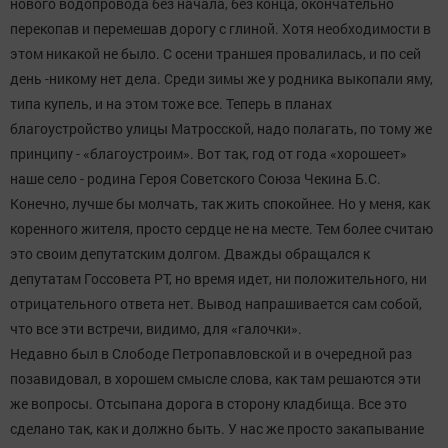
нового водопровода без начала, без конца, окончательно
перекопав и перемешав дорогу с глиной. Хотя необходимости в
этом никакой не было. С осени траншея провалилась, и по сей
день -никому нет дела. Среди зимы же у родника выкопали яму,
типа купель, и на этом тоже все. Теперь в планах
благоустройство улицы Матросской, надо полагать, по тому же
принципу - «благоустроим». Вот так, год от года «хорошеет»
наше село - родина Героя Советского Союза Чекина Б.С.
Конечно, лучше бы молчать, так жить спокойнее. Но у меня, как
коренного жителя, просто сердце не на месте. Тем более считаю
это своим депутатским долгом. Дважды обращался к
депутатам Госсовета РТ, но время идет, ни положительного, ни
отрицательного ответа нет. Вывод напрашивается сам собой,
что все эти встречи, видимо, для «галочки».
Недавно был в Слободе Петропавловской и в очередной раз
позавидовал, в хорошем смысле слова, как там решаются эти
же вопросы. Отсыпана дорога в сторону кладбища. Все это
сделано так, как и должно быть. У нас же просто закапывание