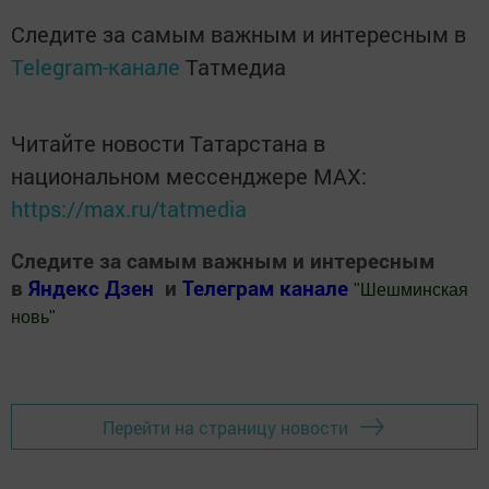
Следите за самым важным и интересным в
Telegram-канале
Татмедиа
Читайте новости Татарстана в
национальном мессенджере MАХ:
https://max.ru/tatmedia
Следите за самым важным и интересным
в
Яндекс Дзен
и
Телеграм канале
"
Шешминская
новь
"
Добавить Шешминскую новь в Яндекс.Новости
Перейти на страницу новости