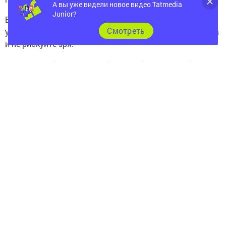
А вы уже видели новое видео Tatmedia
Junior?
Близнецы: Удачный день для вас. Начинания будут
Cмотреть
успешными и добавят позитива. Не нарушайте правила
и не рискуйте зря.
Рак: Занимайтесь рутинной работой и не прыгайте
выше головы. Будьте более внимательны к людям,
которые используют вас в своих интересах.
Лев: Используйте свое обаяние для новых знакомств
и официальных мероприятий. Проверьте свою работу
на ошибки.
Дева: Сегодня хорошее время для следующего шага
в карьере. Показывайте свои профессиональные
качества и организуйте романтический сюрприз для
партнера.
Весы: Будьте готовы к мелким неприятностям,