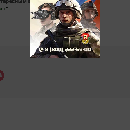
нтересным в
Яндекс Дзен
овь
"
.Новости