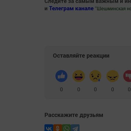
Следите за самым важным и и
и
Телеграм канале
"
Шешминская н
Добавить Шешминскую новь в Яндекс
Оставляйте реакции
0
0
0
0
0
Расскажите друзьям