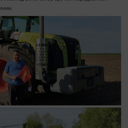
еми
и
.