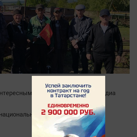
интересным в
Telegram-канале
Татмедиа
в национальном мессенджере MАХ: