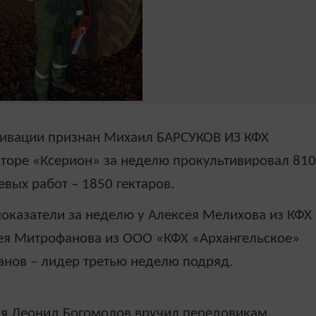
тивации признан Михаил БАРСУКОВ ИЗ КФХ
кторе «Ксерион» за неделю прокульти
ви
ровал 810
евых работ – 1850 гектаров.
показатели за неделю у Алексея Мелихова из КФХ
офея Митрофанова из ООО «КФХ «Архангельское»
анов – лидер третью неделю подряд.
ия Леонид Богомолов вручил передовикам