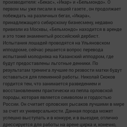
производителя: «Бекас», «Икар» и «Бельмондо». О
первом мы уже писали в нашей газете , он продолжает
побеждать на различных бегах, «Икара»,
принадлежащего сибирскому бизнесмену, недавно
привезли из Москвы, «Бельмондо» находится в аренде
и это тоже знаменитый российский дербист.
Испытания лошадей проводятся на Ульяновском
ипподроме, сейчас решается вопрос перевода
испытаний молодняка на Казанский ипподром, где
будут предоставлены льготные денники. По
результатам тренинга лучшие по резвости матки будут
оставаться для племенной работы. Николай Скоков
гордится тем, что занимается разведением и
восстановлением практически из пепла орловской
породы, которая является символом и гордостью
России. Он считает орловских рысаков лучшими в мире
за счет их универсальности. Данная порода может
успешно выступать и в конкуре, и в выездке, отлично
дрессируется для работы на арене цирка и, конечно,