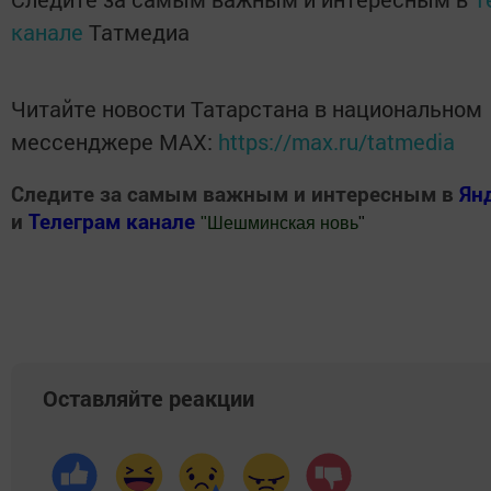
канале
Татмедиа
Читайте новости Татарстана в национальном
мессенджере MАХ:
https://max.ru/tatmedia
Следите за самым важным и интересным в
Ян
и
Телеграм канале
"
Шешминская новь
"
Добавить Шешминскую новь в Яндекс.Новости
Оставляйте реакции