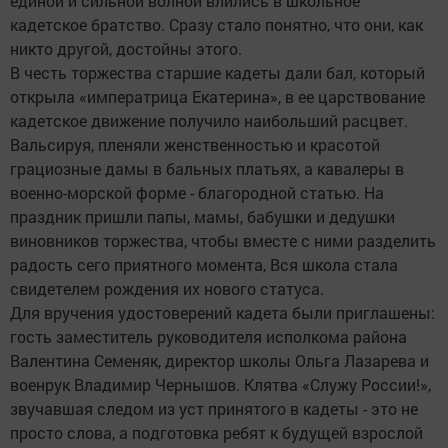
единой и сильной волной влились в школьное
кадетское братство. Сразу стало понятно, что они, как
никто другой, достойны этого.
В честь торжества старшие кадеты дали бал, который
открыла «императрица Екатерина», в ее царствование
кадетское движение получило наибольший расцвет.
Вальсируя, пленяли женственностью и красотой
грациозные дамы в бальных платьях, а кавалеры в
военно-морской форме - благородной статью. На
праздник пришли папы, мамы, бабушки и дедушки
виновников торжества, чтобы вместе с ними разделить
радость сего приятного момента, Вся школа стала
свидетелем рождения их нового статуса.
Для вручения удостоверений кадета были приглашены:
гость заместитель руководителя исполкома района
Валентина Семеняк, директор школы Ольга Лазарева и
военрук Владимир Чернышов. Клятва «Служу России!»,
звучавшая следом из уст принятого в кадеты - это не
просто слова, а подготовка ребят к будущей взрослой