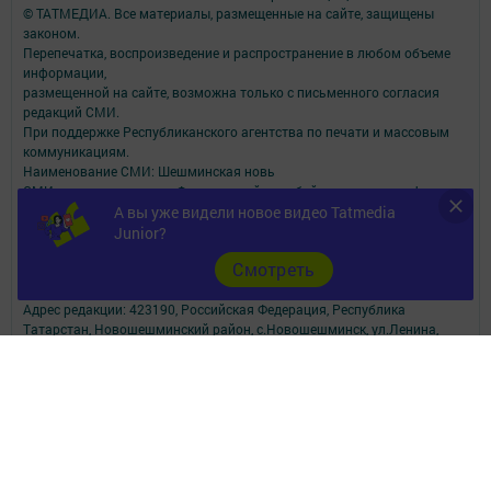
© ТАТМЕДИА. Все материалы, размещенные на сайте, защищены
законом.
Перепечатка, воспроизведение и распространение в любом объеме
информации,
размещенной на сайте, возможна только с письменного согласия
редакций СМИ.
При поддержке Республиканского агентства по печати и массовым
коммуникациям.
Наименование СМИ: Шешминская новь
СМИ зарегистрировано Федеральной службой по надзору в сфере
связи,
А вы уже видели новое видео Tatmedia
информационных технологий и массовых коммуникаций
Junior?
запись о регистрации СМИ ЭЛ № ФС 77 - 90148 от 07.10.2025
Cмотреть
ФИО главного редактора: Мусин Азат Вализанович Email:
sheshminskaja-nov.dir@tatmedia.com
Адрес редакции: 423190, Российская Федерация, Республика
Татарстан, Новошешминский район, с.Новошешминск, ул.Ленина,
д.102.
Телефон редакции: 8(84348)2-21-46 - Руководитель филиала.
8(84348)2-23-46 - Бухгалтерия и отдел рекламы. 8(84348)2-24-32 -
отдел писем
Электронная почта редакции: sheshminskaja-nov@tatmedia.com
Электронная почта филиала для сообщений о фактах коррупции
sheshminskaja-nov.dir@tatmedia.com
sheshminskaja-nov@tatmedia.com