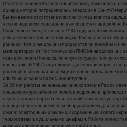
Отметить юбилей Рафису Зиниятуллину помешала боле
дочери, которой потребовалась операция в Санкт-Петерб
Вынужденное отсутствие классного специалиста ощущал
чем на недавнем совещании высказался глава района В
Свою сознательную жизнь в 1984 году после окончания
сельскохозяйственного техникума Рафис связал с Нов
районом. Год с небольшим проработал он линейным ин
мелиоратором от Чистопольской ПМК Минводхоза, а с а
года возглавил Новошешминскую государственную сем
инспекцию. В 2007 году слились две организации: станц
растений и семенная инспекция и новое подразделение 
опытный агроном Рафис Зиниятуллин.
За 26 лет работы на новошешминской земле Рафис сдел
повышения урожайности полей, внедрению в производст
перспективных сортов сельскохозяйственных культур. С
оснащен всем современным оборудованием для анализа
семян: электронными весами, современными влагомера
термостатами, сушильными шкафами. Работа полность
компьютеризирована, используется Интернет.