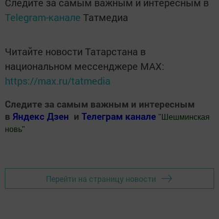
Следите за самым важным и интересным в
Telegram-канале
Татмедиа
Читайте новости Татарстана в
национальном мессенджере MАХ:
https://max.ru/tatmedia
Следите за самым важным и интересным
в
Яндекс Дзен
и
Телеграм канале
"
Шешминская
новь
"
Добавить Шешминскую новь в Яндекс.Новости
Перейти на страницу новости