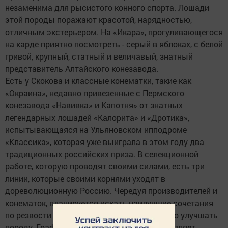
незаменима для рысистого конного спорта. Лошади
этой породы поражают красотой, нарядностью,
отличным экстерьером. На «Икара», прогуливающегося
на карде приятно посмотреть - серый в яблоках, с белой
гривой, крупный, статный и величавый, знатный
представитель Алтайского конезавода.
Есть у Скокова и классные конематки, такие как
«Окраина», недавно привезенные с Пермского
конезавода «Навивка» и Капотня» от знатных
легендарных лошадей «Калорита» и «Дротика»,
испытывающаяся на Ульяновском ипподроме
«Классика», которая уже выиграла в этом году два
традиционных российских приза. В селекционной
работе, которую проводят своими силами, есть три
линии, которые своими корнями уходят в
дореволюционную Россию. Чередуя производителей и
конематок, планируется искать наилучшие сочетания
по резвости орловских рысаков и постоянно улучшать
породу. Графики случки и выжеребки составляет