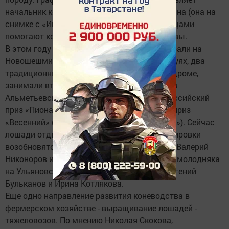
начальник конного двора Алеся Шарифуллина (она на
снимке с «Икаром»), ей ухаживать за орловцами
помогают конюхи Николай и Галина Шумковы.
В этом году рысаки Николая Скокова выиграли на
Новошешминском и Нижнекамском Сабантуях, два
традиционных приза на Ульяновском ипподроме,
занимали вторые места на Дне нефтяника в
Альметьевске, в бегах на традиционный российский
приз «Пиона» на Казанском ипподроме, на приз
«Весенний» (среди трехлеток - «Перекресток»). Сейчас
лошади отдыхают, а по первому снегу тренировки
возобновятся. В районе рысаков тренирует Валерий
Никоноров из Чув. Чебоксарки, а тренингом молодняка
на Ульяновском ипподроме занимаются Евгений
Бульканов и Ирина Котлякова.
Еще одно направление развития коневодства в
фермерском хозяйстве - выращивание лошадей -
тяжеловозов. По мнению Николая Скокова,