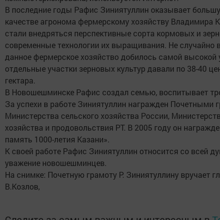
В последние годы Рафис Зиниятуллин оказывает больш
качестве агронома фермерскому хозяйству Владимира К
стали внедряться перспективные сорта кормовых и зерн
современные технологии их выращивания. Не случайно в
данное фермерское хозяйство добилось самой высокой 
отдельные участки зерновых культур давали по 38-40 це
гектара.
В Новошешминске Рафис создал семью, воспитывает тро
За успехи в работе Зиниятуллин награжден Почетными 
Министерства сельского хозяйства России, Министерств
хозяйства и продовольствия РТ. В 2005 году он награжд
память 1000-летия Казани».
К своей работе Рафис Зиниятуллин относится со всей д
уважение новошешминцев.
На снимке: Почетную грамоту Р. Зиниятуллину вручает г
В.Козлов,
Следите за самым важным и интересным в
T