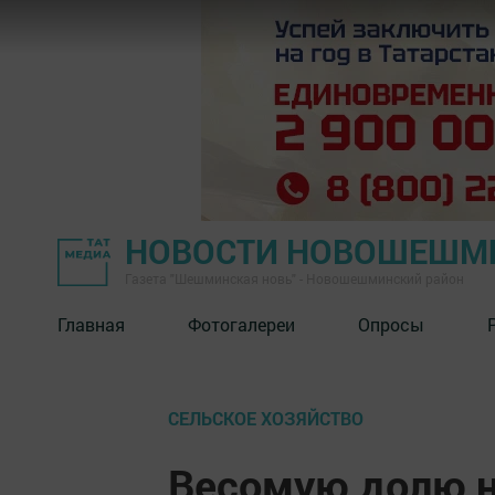
НОВОСТИ НОВОШЕШМ
Газета "Шешминская новь" - Новошешминский район
Главная
Фотогалереи
Опросы
СЕЛЬСКОЕ ХОЗЯЙСТВО
Весомую долю н