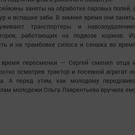
сейкины заняты на обработке паровых полей, 
ур и вспашке зяби. В зимнее время они занят
живают транспортеры и навозоудалению
торов, работающих на подвозе кормов. И
ть и на трамбовке силоса и сенажа во врем
о время пересменки — Сергей сменял отца 
ротко осмотрев трактор и посевной агрегат о
а. А перед этим, как молодому передовик
елам молодежи Ольга Лаврентьева вручила ем