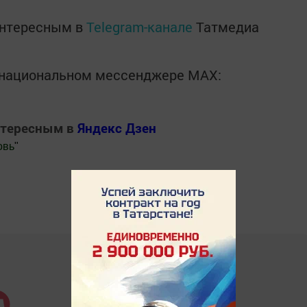
интересным в
Telegram-канале
Татмедиа
в национальном мессенджере MАХ:
нтересным в
Яндекс Дзен
овь
"
.Новости