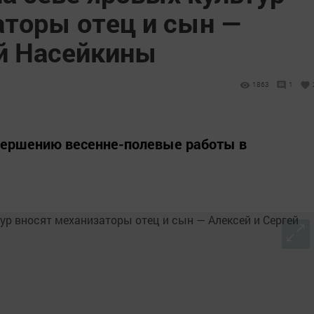
аторы отец и сын —
ей Насейкины
1863
1
вершению весенне-полевые работы в