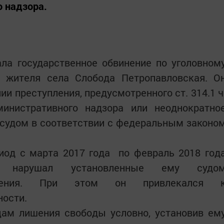
 надзора.
ла государственное обвинение по уголовном
о жителя села Слобода Петропавловская. О
и преступления, предусмотренного ст. 314.1 ч
инистративного надзора или неоднократно
судом в соответствии с федеральным законо
риод с марта 2017 года по февраль 2018 год
но нарушал установленные ему судо
ничения. При этом он привлекался 
ности.
цам лишения свободы условно, установив ем