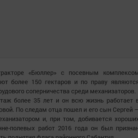
ракторе «Бюллер» с посевным комплексо
ают более 150 гектаров и по праву являютс
трудового соперничества среди механизаторов.
таж более 35 лет и он всю жизнь работает 
вой. По следам отца пошел и его сын Сергей 
еханизатором и, при том, добивается хороши
нне-полевых работ 2016 года он был призна
ть поднятия флага районного Сабантуя.