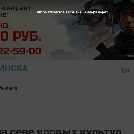
5
Автоматическое закрытие баннера через
ИНСКА
16+
Реклама
а севе яровых культур