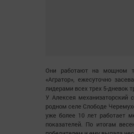
Они работают на мощном т
«Агратор», ежесуточно засев
лидерами всех трех 5-дневок 
У Алексея механизаторский с
родном селе Слободе Черемухо
уже более 10 лет работает м
показателей. По итогам весе
победителем и ему выпала чес