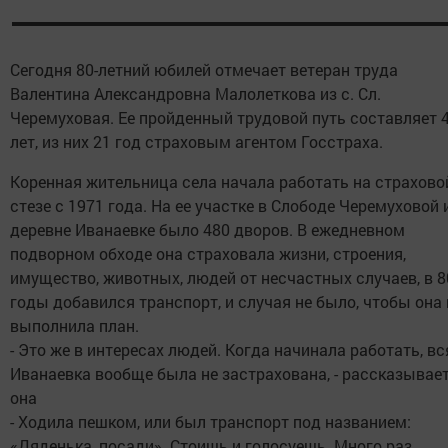
Сегодня 80-летний юбилей отмечает ветеран труда
Валентина Александровна Малолеткова из с. Сл.
Черемуховая. Ее пройденный трудовой путь составляет 
лет, из них 21 год страховым агентом Госстраха.
Коренная жительница села начала работать на страхово
стезе с 1971 года. На ее участке в Слободе Черемуховой 
деревне Иванаевке было 480 дворов. В ежедневном
подворном обходе она страховала жизни, строения,
имущество, животных, людей от несчастных случаев, в 8
годы добавился транспорт, и случая не было, чтобы она 
выполнила план.
- Это же в интересах людей. Когда начинала работать, вс
Иванаевка вообще была не застрахована, - рассказывае
она
- Ходила пешком, или был транспорт под названием:
«Дяденька, посади». Стоишь и голосуешь. Много раз