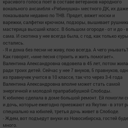
красивого голоса поет в составе ветеранов народного
вокального ансамбля «Рябинушка» местного ДК, их даже
показывали недавно по ТНВ. Прядет, вяжет носки и
варежки, салфетки крючком, подзоры, вышивает рушники
мастерица высший класс. В большом огороде - от и до - 
сама. И скотина у нее всегда была, с год, как только кур
остались.
- Я и дома без песни не живу, пою всегда. А чего унывать
Как говорят, «мне песня строить и жить помогает».
Валентина Александровна овдовела в 45 лет, потом жила
ради троих детей. Сейчас у нее 7 внуков, 5 правнуков, од
из правнучек учится в 10 классе, так что через 3-4 года
Валентина Александровна вполне может стать самой
энергичной и молодой прапрабабушкой Слободы.
К юбилею сделала в доме большой ремонт. Ей помогли 
и дочь, которые ежегодно приезжают из Якутии - в этот р
специально на юбилей, третья дочь живет в Слободе.
- Ждем, вот подъедут внуки из Новосибирска, гостей буд
много.