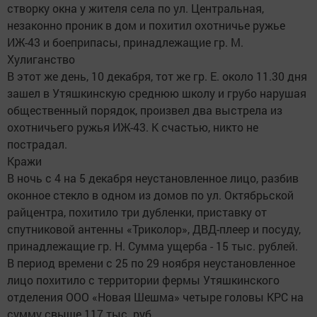
створку окна у жителя села по ул. Центральная,
незаконно проник в дом и похитил охотничье ружье
ИЖ-43 и боеприпасы, принадлежащие гр. М.
Хулиганство
В этот же день, 10 декабря, тот же гр. Е. около 11.30 дня
зашел в Утяшкинскую среднюю школу и грубо нарушая
общественный порядок, произвел два выстрела из
охотничьего ружья ИЖ-43. К счастью, никто не
пострадал.
Кражи
В ночь с 4 на 5 декабря неустановленное лицо, разбив
оконное стекло в одном из домов по ул. Октябрьской
райцентра, похитило три дубленки, приставку от
спутниковой антенны «Триколор», ДВД-плеер и посуду,
принадлежащие гр. Н. Сумма ущерба - 15 тыс. рублей.
В период времени с 25 по 29 ноября неустановленное
лицо похитило с территории фермы Утяшкинского
отделения ООО «Новая Шешма» четыре головы КРС на
сумму свыше 117 тыс. руб.