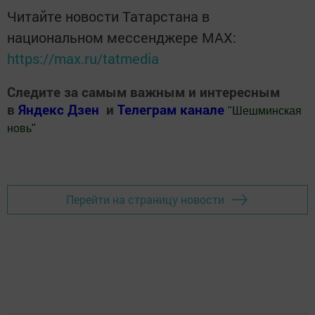
Читайте новости Татарстана в
национальном мессенджере MАХ:
https://max.ru/tatmedia
Следите за самым важным и интересным
в
Яндекс Дзен
и
Телеграм канале
"
Шешминская
новь
"
Добавить Шешминскую новь в Яндекс.Новости
Перейти на страницу новости