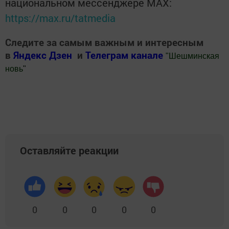
национальном мессенджере MАХ:
https://max.ru/tatmedia
Следите за самым важным и интересным
в
Яндекс Дзен
и
Телеграм канале
"
Шешминская
новь
"
Добавить Шешминскую новь в Яндекс.Новости
Оставляйте реакции
0
0
0
0
0