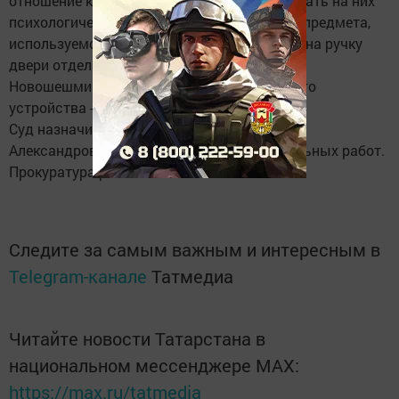
отношение к обществу и окружающим, оказать на них
психологическое давление, с применением предмета,
используемого в качестве оружия, повесил на ручку
двери отдела Пенсионного фонда по
Новошешминскому району муляж взрывного
устройства - ручной гранаты Ф-1.
Суд назначил наказание Полякову Ивану
Александровичу в виде 280 часов обязательных работ.
Прокуратура района
Следите за самым важным и интересным в
Telegram-канале
Татмедиа
Читайте новости Татарстана в
национальном мессенджере MАХ:
https://max.ru/tatmedia