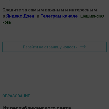
Следите за самым важным и интересным
в
Яндекс Дзен
и
Телеграм канале
"
Шешминская
новь
"
Добавить Шешминскую новь в Яндекс.Новости
Перейти на страницу новости
ОБРАЗОВАНИЕ
Из республиканского слета