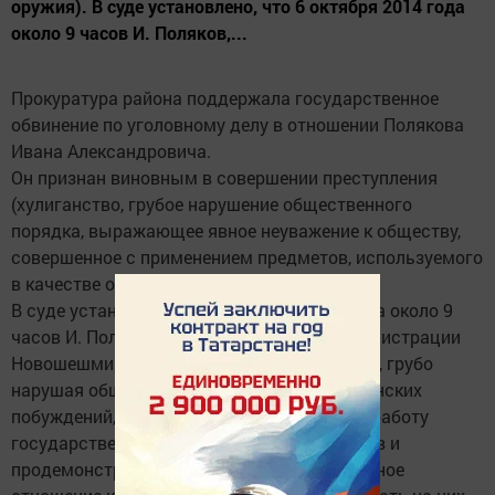
оружия). В суде установлено, что 6 октября 2014 года
около 9 часов И. Поляков,...
Прокуратура района поддержала государственное
обвинение по уголовному делу в отношении Полякова
Ивана Александровича.
Он признан виновным в совершении преступления
(хулиганство, грубое нарушение общественного
порядка, выражающее явное неуважение к обществу,
совершенное с применением предметов, используемого
в качестве оружия).
В суде установлено, что 6 октября 2014 года около 9
часов И. Поляков, находясь в здании администрации
Новошешминского муниципального района, грубо
нарушая общественный порядок, из хулиганских
побуждений, в целях сорвать нормальную работу
государственных и муниципальных органов и
продемонстрировать свое пренебрежительное