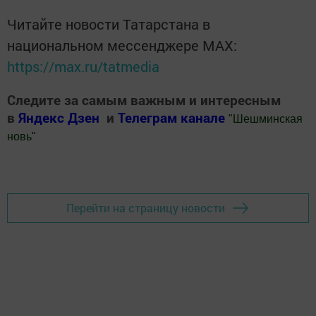
Читайте новости Татарстана в
национальном мессенджере MАХ:
https://max.ru/tatmedia
Следите за самым важным и интересным
в
Яндекс Дзен
и
Телеграм канале
"
Шешминская
новь
"
Добавить Шешминскую новь в Яндекс.Новости
Перейти на страницу новости