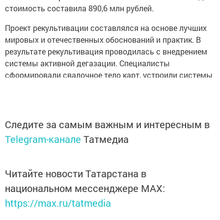
стоимость составила 890,6 млн рублей.
Проект рекультивации составлялся на основе лучших
мировых и отечественных обоснований и практик. В
результате рекультивация проводилась с внедрением
системы активной дегазации. Специалисты
сформировали свалочное тело карт, устроили системы
сбора биогаза, противофильтрационный экран
свалочного тела геомембраной, поставили
газопоршневую установку, спланировали защитный
слой. Запущена энергоустановка 1,5 Мвт, вопрос
Следите за самым важным и интересным в
использования полученной электроэнергии находится
Telegram-канале
Татмедиа
на стадии проработки.
Благодаря реализации проекта рекультивации
Читайте новости Татарстана в
Самосыровского полигона удалось улучшить качество
национальном мессенджере MАХ:
жизни 342,9 тыс. человек.
https://max.ru/tatmedia
По проекту «Оздоровление Волги» завершился