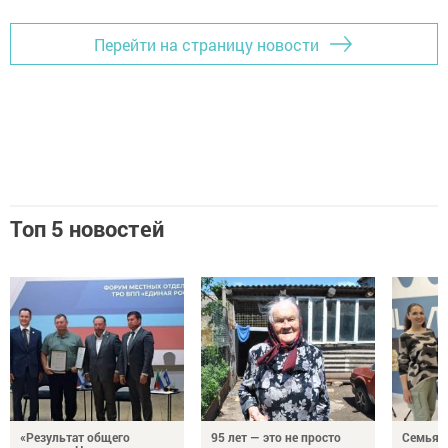
— пилотный проект на примере реки Казанки для
Перейти на страницу новости
выявления причин негативного воздействия и
выработка комплекса мероприятий для улучшения
состояния водоемов;
— пилотный проект по возрождению Волжско-Камской
популяции сокола-балобана на территории
Саралинского участка Волжско-Камского заповедника.
Нацпроекты реализуются в стране с 2019 года по указу
Топ 5 новостей
Президента России Владимира Путина.
«Результат общего
95 лет — это не просто
Семья Г