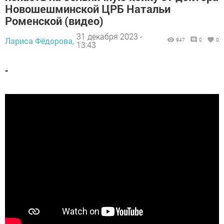
Новошешминской ЦРБ Натальи
что реализация мероприятия завершится уже в 2024
Роменской (видео)
году.
31 декабря 2023 -
Очистные сооружения города эксплуатировались с
Лариса Фёдорова,
947
0
0
13:43
1974 года, и иловый осадок складировался рядом с
поселками Отары и Победилово. За 50 лет здесь было
-
накоплено порядка 4 млн осадков, а площадь полей
составила 100 гектаров. От выделяемого ими запаха
страдали жители и самих поселков, и всей Казани.
Разработкой проекта рекультивации с 2019 года по
поручению Раиса Татарстана
Рустама
Минниханова
занялось Минэкологии РТ. Привлечены
специалисты Института проблем экологии и
недропользования АН РТ. Разработанный ими отчет лег
в основу дальнейших изысканий.
Основными задачами при реализации проекта стали