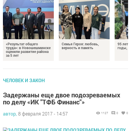
«Результат общего
Семья Героя: любовь,
95 лет 
труда»: в Новошешминске
верность и память
годы, э
оценили развитие района
за 5 лет
ЧЕЛОВЕК И ЗАКОН
Задержаны еще двое подозреваемых
по делу «ИК "ТФБ Финанс"»
автор,
8 февраля 2017 - 14:57
1127
0
0