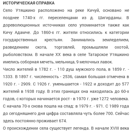
ИСТОРИЧЕСКАЯ
СПРАВКА
Село Утяшкино расположено на реке Кичуй, основано не
позднее 1740-х гг. переселенцами из д. Шигирданы. В
дореволюционных источниках село упоминается также как
Кичу Адамче. До 1860-х гг. жители относились к категории
государственных крестьян. Занимались земледелием,
разведением скота, торговлей, промышляли охотой,
рыболовством. В начале XX века в селе Татарское Утяшкино
имелись соборная мечеть, мельница, 9 мелочных лавок.
Число жителей в 1782 г. - 110 душ мужского пола, в 1859 г. -
1333. В 1897 г. численность - 2536, самая большая отмечена в
1920 г. - 2909. С 1926 г. уменьшается - 1922 и доходит до 577
жителей в 1938 году. В этих границах она находилась до 60-х
годов, с которых начинается рост - в 1970 г. уже 1272 человека.
С начала 70-х снова пошла на спад: в 1979 г. - 971. С 1989 года
до сегодняшнего дня цифра составляла чуть более 700. Сейчас
здесь постоянно проживает 674.
О происхождении села существует легенда. В начале XVIII века