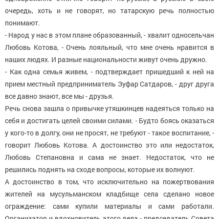
очередь, хоть и не говорят, но татарскую речь полностью
понимают.
- Народ у нас в этом плане образованный, - хвалит односельчан
Любовь Котова, - Очень лояльный, что мне очень нравится в
наших людях. И разные национальности живут очень дружно.
- Как одна семья живем, - подтверждает пришедший к ней на
прием местный предприниматель Зуфар Сатдаров, - друг друга
все давно знают, все мы - друзья.
Речь снова зашла о привычке утяшкинцев надеяться только на
себя и достигать целей своими силами. - Будто боясь оказаться
у кого-то в долгу, они не просят, не требуют - такое воспитание, -
говорит Любовь Котова. А достоинство это или недостаток,
Любовь Степановна и сама не знает. Недостаток, что не
решились поднять на сходе вопросы, которые их волнуют.
А достоинство в том, что исключительно на пожертвования
жителей на мусульманском кладбище села сделано новое
ограждение: сами купили материалы и сами работали.
Организатор и вдохновитель этого дела - председатель Совета