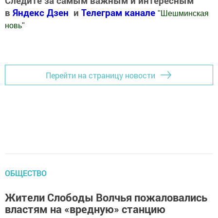
Следите за самым важным и интересным
в
Яндекс Дзен
и
Телеграм канале
"
Шешминская
новь
"
Добавить Шешминскую новь в Яндекс.Новости
Перейти на страницу новости
ОБЩЕСТВО
Жители Слободы Волчья пожаловались
властям на «вредную» станцию