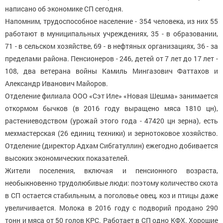
написано об экономике СП сегодня.
Напомним, трудоспособное население - 354 человека, из них 55
работают в муниципальных учреждениях, 35 - в образовании,
71 - в сельском хозяйстве, 69 - в нефтяных организациях, 36 - за
пределами района. Пенсионеров - 246, детей от 7 лет до 17 лет -
108, два ветерана войны Камиль Мингазович Фаттахов и
Александр Иванович Майоров.
Отделение филиала ООО «Сэт Иле» «Новая Шешма» занимается
откормом бычков (в 2016 году выращено мяса 1810 цн),
растениеводством (урожай этого года - 47420 цн зерна), есть
мехмастерская (26 единиц техники) и зернотоковое хозяйство.
Отделение (директор Адхам Сибгатуллин) ежегодно добивается
высоких экономических показателей.
Жители поселения, включая и пенсионного возраста,
необыкновенно трудолюбивые люди: поэтому количество скота
в СП остается стабильным, а поголовье овец, коз и птицы даже
увеличивается. Молока в 2016 году с подворий продано 290
тонн и мяса от 50 голов КРС. Работает в СП одно КФХ. Хорошие