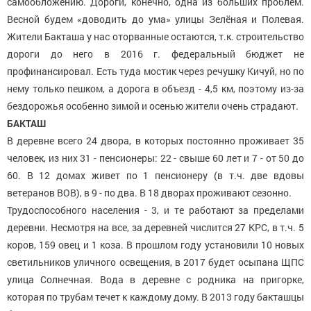
самообложению. Дороги, конечно, одна из больших проблем.
Весной будем «доводить до ума» улицы Зелёная и Полевая.
Жители Бакташа у нас оторванные остаются, т.к. строительство
дороги до него в 2016 г. федеральный бюджет не
профинансировал. Есть туда мостик через речушку Кичуй, но по
нему только пешком, а дорога в объезд - 4,5 км, поэтому из-за
бездорожья особенно зимой и осенью жители очень страдают.
БАКТАШ
В деревне всего 24 двора, в которых постоянно проживает 35
человек, из них 31 - пенсионеры: 22 - свыше 60 лет и 7 - от 50 до
60. В 12 домах живет по 1 пенсионеру (в т.ч. две вдовы
ветеранов ВОВ), в 9 - по два. В 18 дворах проживают сезонно.
Трудоспособного населения - 3, и те работают за пределами
деревни. Несмотря на все, за деревней числится 27 КРС, в т.ч. 5
коров, 159 овец и 1 коза. В прошлом году установили 10 новых
светильников уличного освещения, в 2017 будет осыпана ЩПС
улица Солнечная. Вода в деревне с родника на пригорке,
которая по трубам течет к каждому дому. В 2013 году бакташцы