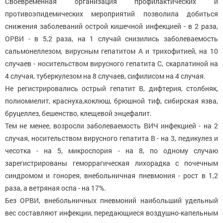
Своевременная организация профилактических и
противоэпидемических мероприятий позволила добиться
снижения заболеваний острой кишечной инфекцией - в 2 раза,
ОРВИ - в 5,2 раза, на 1 случай снизились заболеваемость
сальмонеллезом, вирусным гепатитом А и трихофитией, на 10
случаев - носительством вирусного гепатита С, скарлатиной на
4 случая, туберкулезом на 8 случаев, сифилисом на 4 случая.
Не регистрировались острый гепатит В, дифтерия, столбняк,
полиомиелит, краснуха,коклюш, брюшной тиф, сибирская язва,
бруцеллез, бешенство, клещевой энцефалит.
Тем не менее, возросли заболеваемость ВИЧ инфекцией - на 2
случая, носительством вирусного гепатита В - на 3, педикулез и
чесотка - на 5, микроспория - на 8, по одному случаю
зарегистрированы геморрагическая лихорадка с почечным
синдромом и гонорея, внебольничная пневмония - рост в 1,2
раза, а ветряная оспа - на 17%.
Без ОРВИ, внебольничных пневмоний наибольший удельный
вес составляют инфекции, передающиеся воздушно-капельным