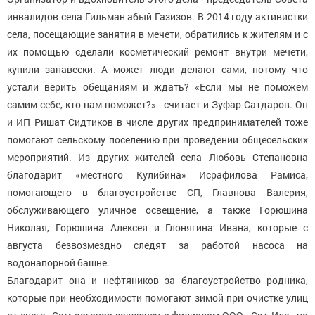
инвалидов села Гильман абый Газизов. В 2014 году активистки
села, посещающие занятия в мечети, обратились к жителям и с
их помощью сделали косметический ремонт внутри мечети,
купили занавески. А может люди делают сами, потому что
устали верить обещаниям и ждать? «Если мы не поможем
самим себе, кто нам поможет?» - считает и Зуфар Сатдаров. Он
и ИП Ришат Сидтиков в числе других предпринимателей тоже
помогают сельскому поселению при проведении общесельских
мероприятий. Из других жителей села Любовь Степановна
благодарит «местного Кулибина» Исрафилова Рамиса,
помогающего в благоустройстве СП, Главнова Валерия,
обслуживающего уличное освещение, а также Горюшина
Николая, Горюшина Алексея и Глонягина Ивана, которые с
августа безвозмездно следят за работой насоса на
водонапорной башне.
Благодарит она и нефтяников за благоустройство родника,
которые при необходимости помогают зимой при очистке улиц