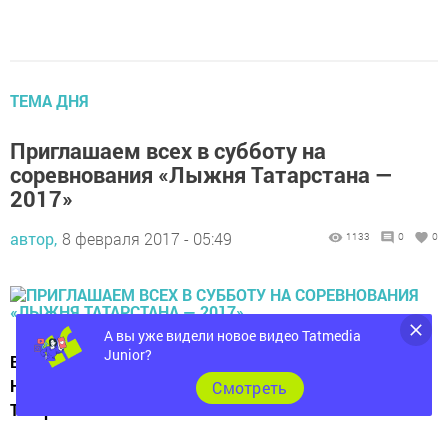
ТЕМА ДНЯ
Приглашаем всех в субботу на
соревнования «Лыжня Татарстана —
2017»
автор,
8 февраля 2017 - 05:49
1133
0
0
А вы уже видели новое видео Tatmedia
Junior?
В рамках зимнего фестиваля ВФСК ГТО 11 февраля в
Новошешминском районе состоится «Лыжня
Cмотреть
Татарстана-2017».