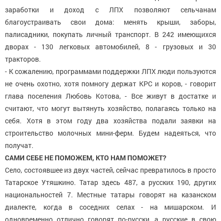
заработки и доход с ЛПХ позволяют сельчанам
благоустраивать свои дома: менять крыши, заборы,
палисадники, покупать личный транспорт. В 242 имеющихся
дворах - 130 легковых автомобилей, 8 - грузовых и 30
тракторов.
- К сожалению, программами поддержки ЛПХ люди пользуются
не очень охотно, хотя помногу держат КРС и коров, - говорит
глава поселения Любовь Котова, - Все живут в достатке и
считают, что могут вытянуть хозяйство, полагаясь только на
себя. Хотя в этом году два хозяйства подали заявки на
строительство молочных мини-ферм. Будем надеяться, что
получат.
САМИ СЕБЕ
НЕ ПОМОЖЕМ,
КТО НАМ ПОМОЖЕТ?
Село, состоявшее из двух частей, сейчас превратилось в просто
Татарское Утяшкино. Татар здесь 487, а русских 190, других
национальностей 7. Местные татары говорят на казанском
диалекте, когда в соседних селах - на мишарском. И
одновременно отлично говорят по-русски, а русские в свою