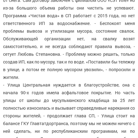
от снега. Сам договор заключен с филиалом ООО «Сэт Иле» но
из-за большого объема работы они чистить не успевают.
Программа «Чистая вода» в СП работает с 2015 года, но нет
ответственного ИП за водоснабжение. - Беспокоят меня
проблемы вывоза и утилизации мусора, состояние свалок.
Обслуживающей организации нет, на свалку возят
самостоятельно, и не всегда соблюдают правила вывоза, -
сетует Любовь Степановна. - Проблему можно решить, только
создав ИП, как по мусору, так и по воде. «Поставили бы тележку
в улице, а потом ее полную мусором увозили», - попросили и
жители.
- Улица Центральная нуждается в благоустройстве, она с
начала 90-х годов имела асфальтовое покрытие. Но часть
улицы от школы до мусульманского кладбища за 25 лет
полностью износилась и вызывает справедливые нарекания со
стороны жителей, - продолжает глава СП, - Улица стоит на
балансе ГКУ Главтатдортранса, поэтому мы не можем ничего с
ней сделать, ни по республиканским программам, ни по