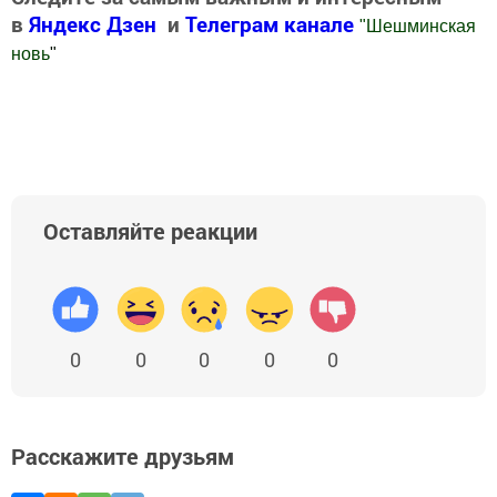
в
Яндекс Дзен
и
Телеграм канале
"
Шешминская
новь
"
Добавить Шешминскую новь в Яндекс.Новости
Оставляйте реакции
0
0
0
0
0
Расскажите друзьям