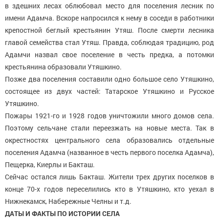
в здешних лесах облюбовал место для поселения лесник по
имени Адамча. Вскоре напросился к нему в соседи в работники
крепостной беглый крестьянин Утяш. После смерти лесника
главой семейства стал Утяш. Правда, соблюдая традицию, род
Адамчи назвал свое поселение в честь предка, а потомки
крестьянина образовали Утяшкино.
Позже два поселения составили одно большое село Утяшкино,
состоящее из двух частей: Татарское Утяшкино и Русское
Утяшкино.
Пожары 1921-го и 1928 годов уничтожили много домов села.
Поэтому сельчане стали переезжать на новые места. Так в
окрестностях центрального села образовались отдельные
поселения Адамча (названное в честь первого поселка Адамча),
Пещерка, Киерлы и Бакташ.
Сейчас остался лишь Бакташ. Жители трех других поселков в
конце 70-х годов переселились кто в Утяшкино, кто уехал в
Нижнекамск, Набережные Челны и т.д.
ДАТЫ И ФАКТЫ ПО
ИСТОРИИ СЕЛА