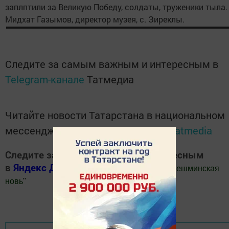
заплптили за Великую Победу, солдаты, труженики тыла.
Мидхат Газымов, директор музея, с. Зиреклы.
Следите за самым важным и интересным в
Telegram-канале
Татмедиа
Читайте новости Татарстана в национальном
мессенджере MАХ:
https://max.ru/tatmedia
Следите за самым важным и интересным
в
Яндекс Дзен
и
Телеграм канале
"
Шешминская
новь
"
Добавить Шешминскую новь в Яндекс.Новости