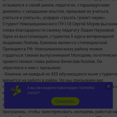
отзывался о своей школе, педагогах, старшекурсники
делились с младшими опытом, призывая их учиться,
учиться и учиться», усердно «грызть гранит науки».
Студент Новошешминского ПУ-118 Сергей Морев высказ
слова благодарности своему педагогу Лидии Наумовой.
Одна из выступающих, студентка 5 курса ветеринарной
Академии Любовь Емелина является стипендиаткой
Президента РФ. Новошешминскому району можно
гордиться такими выпускниками! Молодежь по-отечески
приветствовал глава района Вячеслав Козлов. Он
обратился к ним с призывом:
- Конечно, не каждый из 420 обучающихся ныне студент
вернется на работу в район. Но мы призываем вас
подумать, все взвесить. В районе остро стоит проблема 
А вы уже видели новое видео Tatmedia
кадрами: не хватает учителей, медиков, бухгалтеров,
Junior?
специалистов агропромышленного комплекса.
Cмотреть
Республика выделяет различные гранты, реализует
программы, чтобы заинтересовать молодежь работой н