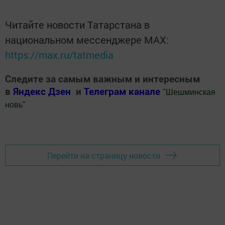
Читайте новости Татарстана в
национальном мессенджере MАХ:
https://max.ru/tatmedia
Следите за самым важным и интересным
в
Яндекс Дзен
и
Телеграм канале
"
Шешминская
новь
"
Добавить Шешминскую новь в Яндекс.Новости
Перейти на страницу новости