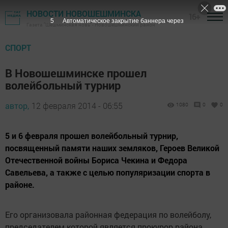
НОВОСТИ НОВОШЕШМИНСКА
16+
4
Автоматическое закрытие баннера через
Газета "Шешминская новь" - Новошешминский район
СПОРТ
В Новошешминске прошел
волейбольный турнир
автор,
12 февраля 2014 - 06:55
1080
0
0
5 и 6 февраля прошел волейбольный турнир,
посвященный памяти наших земляков, Героев Великой
Отечественной войны Бориса Чекина и Федора
Савельева, а также с целью популяризации спорта в
районе.
Его организовала районная федерация по волейболу,
председателем которой является прокурор района