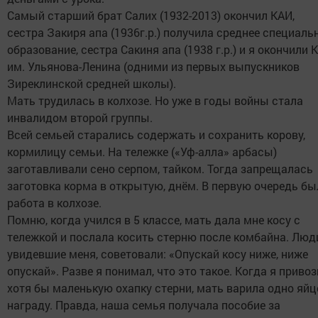
Самый старший брат Салих (1932-2013) окончил КАИ,
сестра Закиря апа (1936г.р.) получила среднее специаль
образование, сестра Сакиня апа (1938 г.р.) и я окончили 
им. Ульянова-Ленина (одними из первых выпускников
Зиреклинской средней школы).
Мать трудилась в колхозе. Но уже в годы войны стала
инвалидом второй группы.
Всей семьей старались содержать и сохранить корову,
кормилицу семьи. На тележке («Уф-алла» арбасы)
заготавливали сено серпом, тайком. Тогда запрещалась
заготовка корма в открытую, днём. В первую очередь бы
работа в колхозе.
Помню, когда учился в 5 классе, мать дала мне косу с
тележкой и послала косить стерню после комбайна. Люд
увидевшие меня, советовали: «Опускай косу ниже, ниже
опускай». Разве я понимал, что это такое. Когда я приво
хотя бы маленькую охапку стерни, мать варила одно яйц
награду. Правда, наша семья получала пособие за