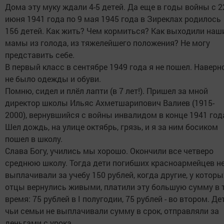
Дома эту муку ждали 4-5 детей. Да еще в годы войны с 2
июня 1941 года по 9 мая 1945 года в Зиреклах родилось
156 детей. Как жить? Чем кормиться? Как выходили наш
мамы из голода, из тяжелейшего положения? Не могу
представить себе.
В первый класс в сентябре 1949 года я не пошел. Наверно
не было одежды и обуви.
Помню, сидел и плёл лапти (в 7 лет!). Пришел за мной
директор школы Ильяс Ахметшарипович Валиев (1915-
2000), вернувшийся с войны инвалидом в конце 1941 год
Шел дождь, на улице октябрь, грязь, и я за ним босиком
пошел в школу.
Слава Богу, учились мы хорошо. Окончили все четверо
среднюю школу. Тогда дети погибших красноармейцев н
выплачивали за учебу 150 рублей, когда другие, у которы
отцы вернулись живыми, платили эту большую сумму в 
время: 75 рублей в I полугодии, 75 рублей - во втором. Дет
чьи семьи не выплачивали сумму в срок, отправляли за
деньгами с урока.