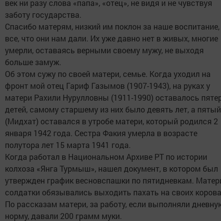
век ни разу слова «папа», «отец», не видя и не чувствуя
заботу государства.
Спасибо матерям, низкий им поклон за наше воспитание,
все, что они нам дали. Их уже давно нет в живых, многие
умерли, оставаясь верными своему мужу, не выходя
больше замуж.
Об этом сужу по своей матери, семье. Когда уходил на
фронт мой отец Гариф Газымов (1907-1943), на руках у
матери Рахили Нурулловны (1911-1990) оставалось пяте
детей, самому старшему из них было девять лет, а пятый
(Мидхат) оставался в утробе матери, который родился 2
января 1942 года. Сестра Факия умерла в возрасте
полутора лет 15 марта 1941 года.
Когда работал в Национальном Архиве РТ по истории
колхоза «Янга Турмыш», нашел документ, в котором был
утвержден график весновспашки по пятидневкам. Матер
солдатки обязывались выходить пахать на своих корова
По рассказам матери, за работу, если выполняли дневну
норму, давали 200 грамм муки.