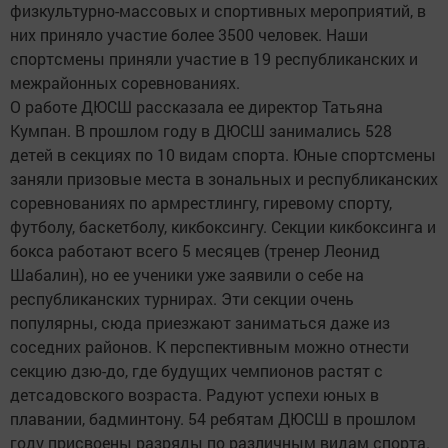
физкультурно-массовых и спортивных мероприятий, в
них приняло участие более 3500 человек. Наши
спортсмены приняли участие в 19 республиканских и
межрайонных соревнованиях.
О работе ДЮСШ рассказала ее директор Татьяна
Кумпан. В прошлом году в ДЮСШ занимались 528
детей в секциях по 10 видам спорта. Юные спортсмены
заняли призовые места в зональных и республиканских
соревнованиях по армрестлингу, гиревому спорту,
футболу, баскетболу, кикбоксингу. Секции кикбоксинга и
бокса работают всего 5 месяцев (тренер Леонид
Шабалин), но ее ученики уже заявили о себе на
республиканских турнирах. Эти секции очень
популярны, сюда приезжают заниматься даже из
соседних районов. К перспективным можно отнести
секцию дзю-до, где будущих чемпионов растят с
детсадовского возраста. Радуют успехи юных в
плавании, бадминтону. 54 ребятам ДЮСШ в прошлом
году присвоены разряды по различным видам спорта.