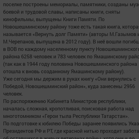
поселке построены мемориалы, памятники, созданы муз
боевой и трудовой славы, написаны книги, сняты
кинофильмы, выпущены Книги Памяти. По
Новошешминскому району тоже есть такая книга, котора
называется «Вернуть долг Памяти» (авторы М.Газымов 
М.Черепанов, выпущена в 2012 году). В неё вошли погиб
в ВОВ по каждому населенному пункту Новошешминског
района 6258 человек и 783 человек по Ямашинскому рай
(так как в 1944 году половина Новошешминского района
отошла к вновь созданному Ямашинскому району).
Уже сегодня мы держим в руках книгу «Они вернулись с
Победой, Новошешминский район», куда занесены 2956
человек.
По распоряжению Кабинета Министров республики,
началась сложная, кропотливая, поисковая работа над
многотомником «Герои тыла Республики Татарстан».
По подготовке к юбилею Победы заранее появились Ука
Президентов РФ и РТ, где красной нитью проходит забот
об оставшихся в живых ветеранах войны, хотя они и до