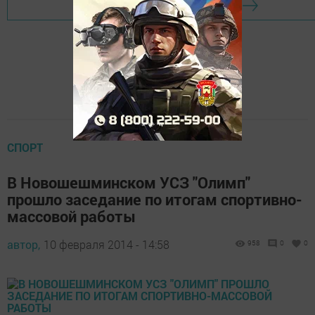
Перейти на страницу новости
СПОРТ
В Новошешминском УСЗ "Олимп"
прошло заседание по итогам спортивно-
массовой работы
автор,
10 февраля 2014 - 14:58
958
0
0