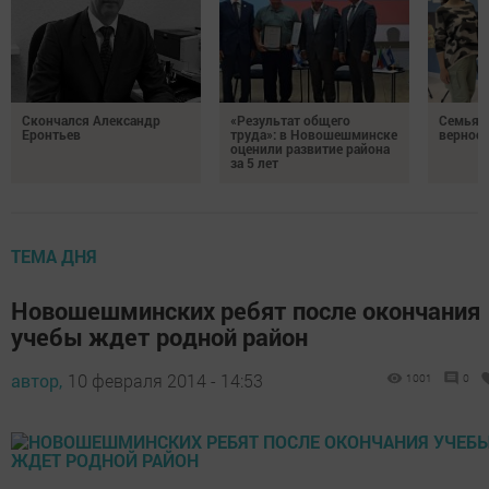
Скончался Александр
«Результат общего
Семья Г
Еронтьев
труда»: в Новошешминске
верност
оценили развитие района
за 5 лет
ТЕМА ДНЯ
Новошешминских ребят после окончания
учебы ждет родной район
автор,
10 февраля 2014 - 14:53
1001
0