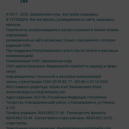
16+
© 2011 - 2026. Шешминская новь. Все права защищены.
© ТАТМЕДИА. Все материалы, размещенные на сайте, защищены
законом.
Перепечатка, воспроизведение и распространение в любом объеме
информации,
размещенной на сайте, возможна только с письменного согласия
редакций СМИ.
При поддержке Республиканского агентства по печати и массовым
коммуникациям.
Наименование СМИ: Шешминская новь
СМИ зарегистрировано Федеральной службой по надзору в сфере
связи,
информационных технологий и массовых коммуникаций
запись о регистрации СМИ ЭЛ № ФС 77 - 90148 от 07.10.2025
ФИО главного редактора: Мусин Азат Вализанович Email:
sheshminskaja-nov.dir@tatmedia.com
Адрес редакции: 423190, Российская Федерация, Республика
Татарстан, Новошешминский район, с.Новошешминск, ул.Ленина,
д.102.
Телефон редакции: 8(84348)2-21-46 - Руководитель филиала.
8(84348)2-23-46 - Бухгалтерия и отдел рекламы. 8(84348)2-24-32 -
отдел писем
Электронная почта редакции: sheshminskaja-nov@tatmedia.com