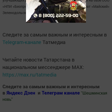
улучшающих рост и развитие культурных растений на базе ООО
«НПИ «Биопрепараты» и ООО «Тепличный комбинат «Майский»
Зеленодольского муниципального района.
Следите за самым важным и интересным в
Telegram-канале
Татмедиа
Читайте новости Татарстана в
национальном мессенджере MАХ:
https://max.ru/tatmedia
Следите за самым важным и интересным
в
Яндекс Дзен
и
Телеграм канале
"
Шешминская
новь
"
Добавить Шешминскую новь в Яндекс.Новости