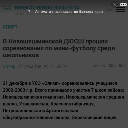
НОВОСТИ НОВОШЕШМИНСКА
16+
6
Автоматическое закрытие баннера через
Газета "Шешминская новь" - Новошешминский район
СПОРТ
В Новошешминской ДЮСШ прошли
соревнования по мини-футболу среди
школьников
автор,
22 декабря 2017 - 06:22
1142
0
0
21 декабря в УСЗ «Олимп» соревновались учащиеся
2002-2003 г.р. Всего принимало участие 7 школ района:
Новошешминская гимназия, Новошешминская средняя
школа, Утяшкинская, Краснооктябрьская,
Петропавловская и Архангельская
общеобразовательные школы, Зиреклинский лицей.