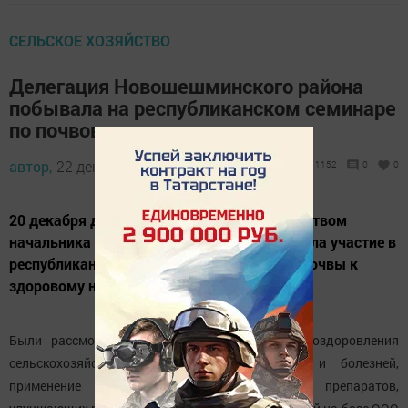
СЕЛЬСКОЕ ХОЗЯЙСТВО
Делегация Новошешминского района
побывала на республиканском семинаре
по почвоведению
автор,
22 декабря 2017 - 06:19
1152
0
0
20 декабря делегация района под руководством
начальника УСХ и П Л.Е. Богомолова приняла участие в
республиканском семинаре «От здоровой почвы к
здоровому населению!»
Были рассмотрены многочисленные вопросы оздоровления
сельскохозяйственных почв от вредителей и болезней,
применение на практике биологических препаратов,