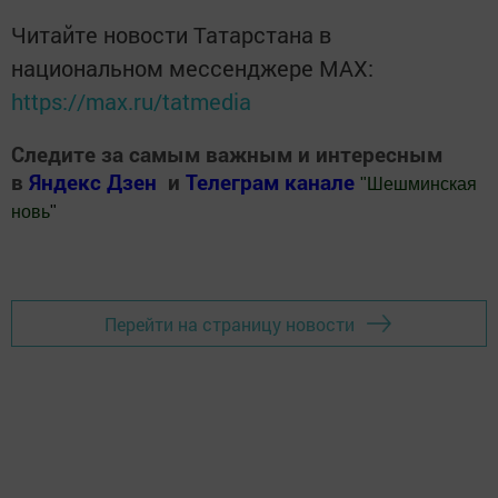
Читайте новости Татарстана в
национальном мессенджере MАХ:
https://max.ru/tatmedia
Следите за самым важным и интересным
в
Яндекс Дзен
и
Телеграм канале
"
Шешминская
новь
"
Добавить Шешминскую новь в Яндекс.Новости
Перейти на страницу новости