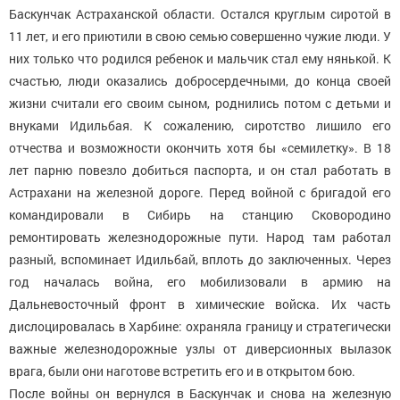
Баскунчак Астраханской области. Остался круглым сиротой в
11 лет, и его приютили в свою семью совершенно чужие люди. У
них только что родился ребенок и мальчик стал ему нянькой. К
счастью, люди оказались добросердечными, до конца своей
жизни считали его своим сыном, роднились потом с детьми и
внуками Идильбая. К сожалению, сиротство лишило его
отчества и возможности окончить хотя бы «семилетку». В 18
лет парню повезло добиться паспорта, и он стал работать в
Астрахани на железной дороге. Перед войной с бригадой его
командировали в Сибирь на станцию Сковородино
ремонтировать железнодорожные пути. Народ там работал
разный, вспоминает Идильбай, вплоть до заключенных. Через
год началась война, его мобилизовали в армию на
Дальневосточный фронт в химические войска. Их часть
дислоцировалась в Харбине: охраняла границу и стратегически
важные железнодорожные узлы от диверсионных вылазок
врага, были они наготове встретить его и в открытом бою.
После войны он вернулся в Баскунчак и снова на железную