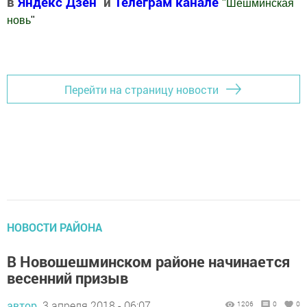
в
Яндекс Дзен
и
Телеграм канале
"
Шешминская
новь
"
Добавить Шешминскую новь в Яндекс.Новости
Перейти на страницу новости
НОВОСТИ РАЙОНА
В Новошешминском районе начинается
весенний призыв
автор,
3 апреля 2018 - 06:07
1206
0
0