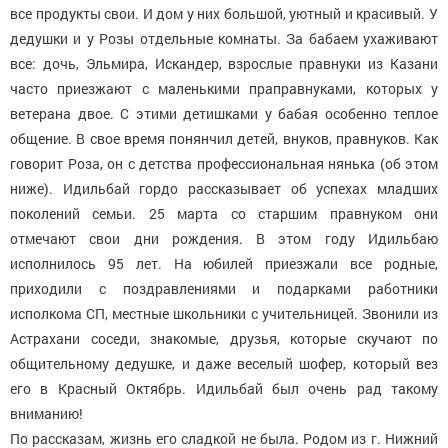
все продукты свои. И дом у них большой, уютный и красивый. У
дедушки и у Розы отдельные комнаты. За бабаем ухаживают
все: дочь, Эльмира, Искандер, взрослые правнуки из Казани
часто приезжают с маленькими праправнуками, которых у
ветерана двое. С этими детишками у бабая особенно теплое
общение. В свое время понянчил детей, внуков, правнуков. Как
говорит Роза, он с детства профессиональная нянька (об этом
ниже). Идильбай гордо рассказывает об успехах младших
поколений семьи. 25 марта со старшим правнуком они
отмечают свои дни рождения. В этом году Идильбаю
исполнилось 95 лет. На юбилей приезжали все родные,
приходили с поздравлениями и подарками работники
исполкома СП, местные школьники с учительницей. Звонили из
Астрахани соседи, знакомые, друзья, которые скучают по
общительному дедушке, и даже веселый шофер, который вез
его в Красный Октябрь. Идильбай был очень рад такому
вниманию!
По рассказам, жизнь его сладкой не была. Родом из г. Нижний