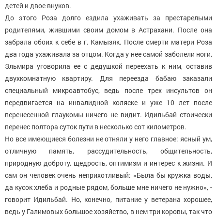
детей и двое внуков.
До этого Роза долго ездила ухаживать за престарелыми
родителями, жившими своим домом в Астрахани. После она
забрала обоих к себе в г. Камызяк. После смерти матери Роза
два года ухаживала за отцом. Когда у нее самой заболели ноги,
Эльмира уговорила ее с дедушкой переехать к ним, оставив
двухкомнатную квартиру. Для переезда бабаю заказали
специальный микроавтобус, ведь после трех инсультов он
передвигается на инвалидной коляске и уже 10 лет после
перенесенной глаукомы ничего не видит. Идильбай стоически
перенес полтора суток пути в несколько сот километров.
Но все имеющиеся болезни не отняли у него главное: ясный ум,
отличную память, рассудительность, общительность,
природную доброту, щедрость, оптимизм и интерес к жизни. И
сам он человек очень неприхотливый: «Была бы кружка воды,
да кусок хлеба и родные рядом, больше мне ничего не нужно», -
говорит Идильбай. Но, конечно, питание у ветерана хорошее,
ведь у Галимовых большое хозяйство, в нем три коровы, так что