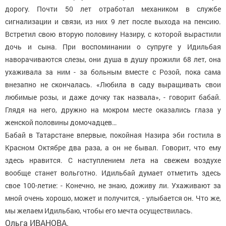
дорогу. Почти 50 лет отработал механиком в службе
сигнализации и связи, из них 9 лет после выхода на пенсию.
Встретил свою вторую половину Назиру, с которой вырастили
дочь и сына. При воспоминании о супруге у Идильбая
наворачиваются слезы, они душа в душу прожили 68 лет, она
ухаживала за ним - за больным вместе с Розой, пока сама
внезапно не скончалась. «Любила в саду выращивать свои
любимые розы, и даже дочку так назвала», - говорит бабай.
Глядя на него, дружно на мокром месте оказались глаза у
женской половины домочадцев…
Бабай в Татарстане впервые, покойная Назира эби гостила в
Красном Октябре два раза, а он не бывал. Говорит, что ему
здесь нравится. С наступлением лета на свежем воздухе
вообще станет вольготно. Идильбай думает отметить здесь
свое 100-летие: - Конечно, не знаю, доживу ли. Ухаживают за
мной очень хорошо, может и получится, - улыбается он. Что же,
мы желаем Идильбаю, чтобы его мечта осуществилась.
Ольга ИВАНОВА.