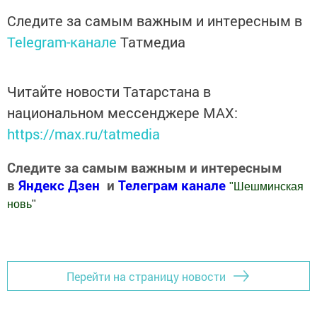
Следите за самым важным и интересным в
Telegram-канале
Татмедиа
Читайте новости Татарстана в
национальном мессенджере MАХ:
https://max.ru/tatmedia
Следите за самым важным и интересным
в
Яндекс Дзен
и
Телеграм канале
"
Шешминская
новь
"
Добавить Шешминскую новь в Яндекс.Новости
Перейти на страницу новости