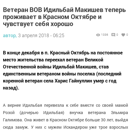
Ветеран ВОВ Идильбай Макишев теперь
проживает в Красном Октябре и
чувствует себя хорошо
автор,
3 апреля 2018 - 06:25
1336
0
0
В конце декабря в п. Красный Октябрь на постоянное
место жительства переехал ветеран Великой
Отечественной войны Идильбай Макишев, став
единственным ветераном войны поселка (последний
коренной ветеран села Харис Гайнуллин умер с год
назад).
А вернее Идильбая перевезла к себе вместе со своей мамой
Розой (дочерью Идильбая) внучка ветерана Эльмира
Галимова. Она живет в Красном Октябре больше 30 лет, выйдя
сюда замуж. У них с мужем Искандером уже трое взрослых