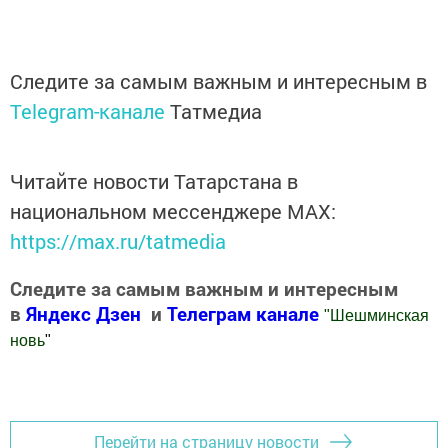
Следите за самым важным и интересным в
Telegram-канале
Татмедиа
Читайте новости Татарстана в
национальном мессенджере MАХ:
https://max.ru/tatmedia
Следите за самым важным и интересным
в
Яндекс Дзен
и
Телеграм канале
"
Шешминская
новь
"
Добавить Шешминскую новь в Яндекс.Новости
Перейти на страницу новости