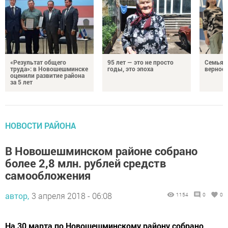
«Результат общего
95 лет — это не просто
Семья Г
труда»: в Новошешминске
годы, это эпоха
верност
оценили развитие района
за 5 лет
НОВОСТИ РАЙОНА
В Новошешминском районе собрано
более 2,8 млн. рублей средств
самообложения
автор,
3 апреля 2018 - 06:08
1154
0
0
На 30 марта по Новошешминскому району собрано