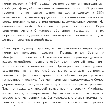
почти половина (46%) граждан считает депозиты невыгодными,
сообщает фонд «Общественное мнение». Около 40% россиян
говорят, что не хватает денег на еду и одежду, а 36%
испытывают серьезные трудности с обязательными платежами
вроде покупки лекарств или оплаты коммунальных счетов. Но
финансовый ликбез Минфина не для этих россиян. Ведь
ведомство Антона Силуанова объясняет гражданам, что их
персональная подушка безопасности должна составлять от двух
до шести месячных заработков.
Совет про подушку хороший, но он практически нереализуем
почти для половины населения. Правда, и для бедных у
Минфина есть советы: «Не покупайте пакеты для продуктов на
кассе, старайтесь носить с собой один прочный пакет для
многоразового использования». Примерно на таком уровне
выдержаны почти все учебные материалы для госпроекта
повышения финансовой грамотности. «Наши покупки делятся
на крупные и мелкие. Под крупными мы подразумеваем более
дорогостоящие, под мелкими - рутинные», - обучают россиян.
Так что наука финансовой грамотности в версии Минфина,
мягко говоря, бесхитростная. Однако имеется в этой науке и
второе дно: чиновники как бы исподволь отучают граждан от
лишних трат и советуют нести сэкономленные деньги