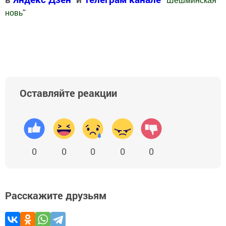
"
Шешминская
новь
"
Добавить Шешминскую новь в Яндекс.Новости
Оставляйте реакции
0
0
0
0
0
Расскажите друзьям