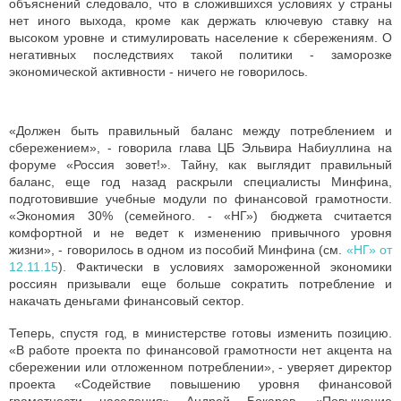
объяснений следовало, что в сложившихся условиях у страны
нет иного выхода, кроме как держать ключевую ставку на
высоком уровне и стимулировать население к сбережениям. О
негативных последствиях такой политики - заморозке
экономической активности - ничего не говорилось.
«Должен быть правильный баланс между потреблением и
сбережением», - говорила глава ЦБ Эльвира Набиуллина на
форуме «Россия зовет!». Тайну, как выглядит правильный
баланс, еще год назад раскрыли специалисты Минфина,
подготовившие учебные модули по финансовой грамотности.
«Экономия 30% (семейного. - «НГ») бюджета считается
комфортной и не ведет к изменению привычного уровня
жизни», - говорилось в одном из пособий Минфина (см.
«НГ» от
12.11.15
). Фактически в условиях замороженной экономики
россиян призывали еще больше сократить потребление и
накачать деньгами финансовый сектор.
Теперь, спустя год, в министерстве готовы изменить позицию.
«В работе проекта по финансовой грамотности нет акцента на
сбережении или отложенном потреблении», - уверяет директор
проекта «Содействие повышению уровня финансовой
грамотности населения» Андрей Бокарев. «Повышение