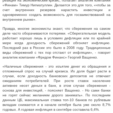
реакция на экономический кризис, полагает аналитик компании
«Финам» Тимур Нигматуллин. Делается это для того, «чтобы за
счет внутренних резервов нарастить инвестиции и
одновременно создать возможность для госзаимствований на
внутреннем рынке».
Правда, многие экономисты знают, что сбережения на самом
деле часто оборачиваются потерями. «Сберегательная модель
работает хорошо лишь в условиях дефляции или по крайней
мере когда доходность сбережений обгоняет инфляцию.
Последний раз в России это было в 2008 году. Традиционные
виды сбережений с тех пор отстают от инфляции», - говорит
аналитик компании «Фридом Финанс» Георгий Ващенко.
«Наличные сбережения - это изъятие денег из обращения и
отложенный спрос на случай кризиса. Их доля будет расти в
случае, если доходность банковских депозитов не отвечает
ожиданиям потребителей. При росте ставок население
активнее несет деньги в банк, в этом случае сбережения -
основа для инвестиций, - поясняет Ващенко. - Но сами банки
не горят сейчас желанием дорого занимать». По последним
данным ЦБ, максимальная ставка топ-10 банков по рублевым
вкладам снижается и в начале октября была уже около 8,7%
годовых. А годовая инфляция в сентябре составила 6,4%.