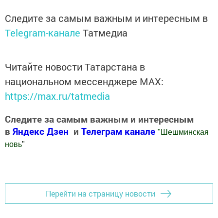
Следите за самым важным и интересным в
Telegram-канале
Татмедиа
Читайте новости Татарстана в
национальном мессенджере MАХ:
https://max.ru/tatmedia
Следите за самым важным и интересным
в
Яндекс Дзен
и
Телеграм канале
"
Шешминская
новь
"
Добавить Шешминскую новь в Яндекс.Новости
Перейти на страницу новости