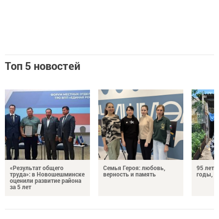
Топ 5 новостей
«Результат общего
Семья Героя: любовь,
95 лет 
труда»: в Новошешминске
верность и память
годы, э
оценили развитие района
за 5 лет