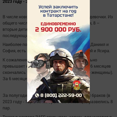
2023 году - 33).
В числе новорожденных 13 мальчиков и 22 девочки. Из
общего числа 7 детей являются первенцами, 8 –
вторые дети, 11 – третьи и 9 – четвертые и
последующие.
Наиболее популярными именами являются Даниил и
София, есть и редкие имена, такие как Гордей и Ясира.
К сожалению, количество смертей значительно
превышает количество новорожденных. За 6 месяцев
скончались 96 человек (52 – мужчины и 44 - женщины).
За 6 месяцев 2023 года было 104.
За полугодие в районе зарегистрировано 13 браков (в
2023 году - 19). В то же время за 6 месяцев развелись 8
пар.
Также в секторе ЗАГС открылась запись для участия в