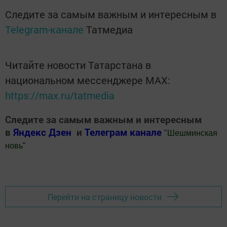
Следите за самым важным и интересным в
Telegram-канале
Татмедиа
Читайте новости Татарстана в
национальном мессенджере MАХ:
https://max.ru/tatmedia
Следите за самым важным и интересным
в
Яндекс Дзен
и
Телеграм канале
"
Шешминская
новь
"
Добавить Шешминскую новь в Яндекс.Новости
Перейти на страницу новости