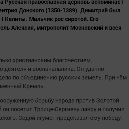
да Русская православная церковь вспоминает
митрия Донского (1350-1389). Димитрий был
 I Калиты. Мальчик рос сиротой. Его
ель Алексия, митрополит Московский и всея
лько христианским благочестием,
о деятеля и военачальника. Он удачно
дело по объединению русских земель. При нём
аменный Кремль.
вооруженную борьбу народа против Золотой
он посетил Троице-Сергиеву лавру и получил
ского. Седой игумен предсказал ему победу.