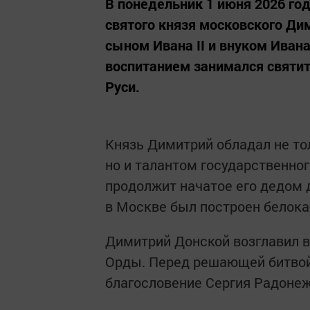
В понедельник 1 июня 2026 го
святого князя московского Ди
сыном Ивана II и внуком Ивана
воспитанием занимался святит
Руси.
Князь Димитрий обладал не то
но и талантом государственног
продолжит начатое его дедом 
в Москве был построен белок
Димитрий Донской возглавил 
Орды. Перед решающей битвой 
благословение Сергия Радонеж