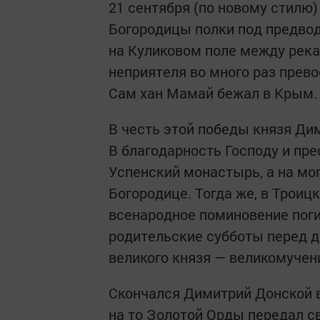
21 сентября (по новому стилю)
Богородицы полки под предво
на Куликовом поле между река
неприятеля во много раз прев
Сам хан Мамай бежал в Крым.
В честь этой победы князя Ди
В благодарность Господу и пре
Успенский монастырь, а на мо
Богородице. Тогда же, в Троиц
всенародное поминовение пог
родительские субботы перед д
великого князя — великомучени
Скончался Димитрий Донской в
на то Золотой Орды передал с