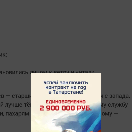
ик;
ановились лицом к ветру и читали
ев — старший брат, ты не лей дождем с запада,
одуй лучше тёплым теплом, роду нашему службу
, пахарям — на радость, а тебе буйному —