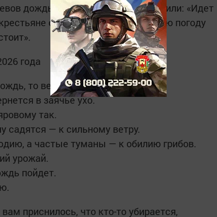
евов дождь, поэтому в народе говорили: «Идет
крестьяне очень ждали: «Чем в сухую погоду
стоит».
026 года
ождь, то весь месяц будет сухой.
ернется в заячье ухо.
яровому так.
у садятся — к сильному ветру.
одию, а частые туманы — к обилию грибов.
ий урожай.
ождь пойдет.
ю.
, вам приснилось, что кто-то убирается,