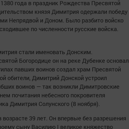
 1380 года в праздник Рождества Пресвятой
дительством князя Димитрия одержали победу
ми Непрядвой и Доном. Было разбито войско
осходившее по численности русские войска.
митрия стали именовать Донским.
святой Богородице он на реке Дубенке основал
гилах павших воинов создал храм Пресвятой
кой обители, Димитрий Донской устроил
ибших воинов — так возникли Димитровские
нем почитания небесного покровителя
ка Димитрия Солунского (8 ноября).
 возрасте 39 лет. Он впервые без разрешения
воему сыну Василию I великое княжество