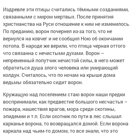
Издревле эти птицы считались тёмными созданиями,
связанными с миром мертвых. После принятия
христианства на Руси отношение к ним не изменилось.
По преданию, ворон почернел из-за того, что не
вернулся на ковчег и не сообщил Ною об окончании
потопа. В народе же верили, что птица черная оттого
что связанна с нечистыми духами. Ворон –
непременный попутчик нечистой силы, в него может
обратиться душа злого человека или умирающий
колдун. Считалось, что по ночам на крыше дома
ведьмы обязательно сидит ворон.
Кружащую над поселением стаю ворон наши предки
воспринимали, как предвестие большого несчастья –
пожара, нашествия врагов, мора среди скотины,
эпидемии и т.п. Если охотник по пути в лес слышал
карканье ворона, то возвращался домой. Если ворона
каркала над чьим-то домом, то все знали, что это