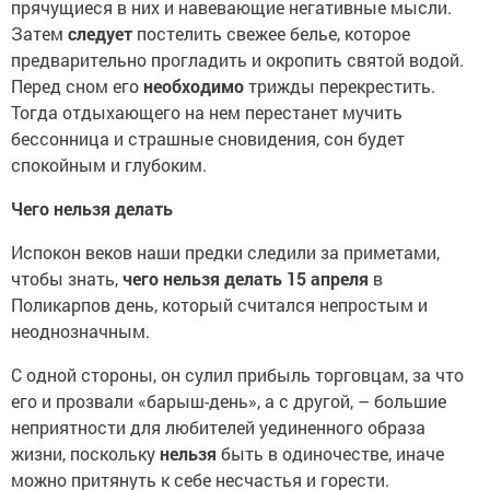
прячущиеся в них и навевающие негативные мысли.
Затем
следует
постелить свежее белье, которое
предварительно прогладить и окропить святой водой.
Перед сном его
необходимо
трижды перекрестить.
Тогда отдыхающего на нем перестанет мучить
бессонница и страшные сновидения, сон будет
спокойным и глубоким.
Чего нельзя делать
Испокон веков наши предки следили за приметами,
чтобы знать,
чего нельзя делать 15 апреля
в
Поликарпов день, который считался непростым и
неоднозначным.
С одной стороны, он сулил прибыль торговцам, за что
его и прозвали «барыш-день», а с другой, – большие
неприятности для любителей уединенного образа
жизни, поскольку
нельзя
быть в одиночестве, иначе
можно притянуть к себе несчастья и горести.