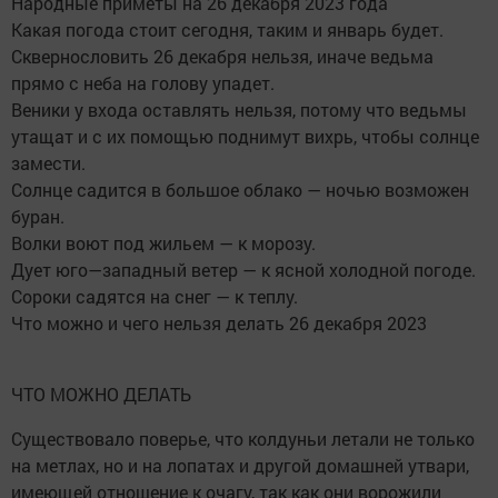
Народные приметы на 26 декабря 2023 года
Какая погода стоит сегодня, таким и январь будет.
Сквернословить 26 декабря нельзя, иначе ведьма
прямо с неба на голову упадет.
Веники у входа оставлять нельзя, потому что ведьмы
утащат и с их помощью поднимут вихрь, чтобы солнце
замести.
Солнце садится в большое облако — ночью возможен
буран.
Волки воют под жильем — к морозу.
Дует юго—западный ветер — к ясной холодной погоде.
Сороки садятся на снег — к теплу.
Что можно и чего нельзя делать 26 декабря 2023
ЧТО МОЖНО ДЕЛАТЬ
Существовало поверье, что колдуньи летали не только
на метлах, но и на лопатах и другой домашней утвари,
имеющей отношение к очагу, так как они ворожили