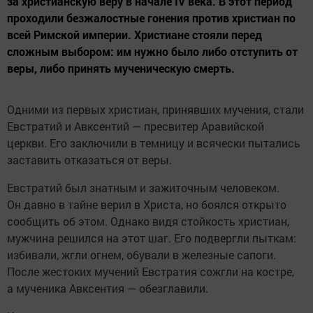
за христианскую веру в начале IV века. В этот период
проходили безжалостные гонения против христиан по
всей Римской империи. Христиане стояли перед
сложным выбором: им нужно было либо отступить от
веры, либо принять мученическую смерть.
Одними из первых христиан, принявших мучения, стали
Евстратий и Авксентий — пресвитер Аравийской
церкви. Его заключили в темницу и всячески пытались
заставить отказаться от веры.
Евстратий был знатным и зажиточным человеком.
Он давно в тайне верил в Христа, но боялся открыто
сообщить об этом. Однако видя стойкость христиан,
мужчина решился на этот шаг. Его подвергли пыткам:
избивали, жгли огнем, обували в железные сапоги.
После жестоких мучений Евстратия сожгли на костре,
а мученика Авксентия — обезглавили.