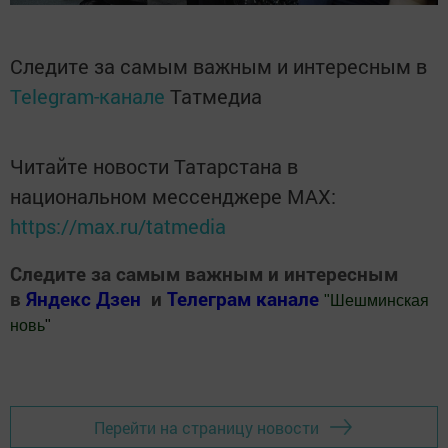
Следите за самым важным и интересным в
Telegram-канале
Татмедиа
Читайте новости Татарстана в
национальном мессенджере MАХ:
https://max.ru/tatmedia
Следите за самым важным и интересным
в
Яндекс Дзен
и
Телеграм канале
"
Шешминская
новь
"
Добавить Шешминскую новь в Яндекс.Новости
Перейти на страницу новости