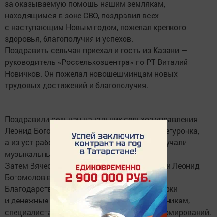
за оказываемую помощь нашим землякам,
находящимся в зоне СВО, поздравил всех
с наступающим Новым годом, пожелал крепкого
здоровья, благополучия и успехов.
Поздравить сельчан приехал и гость из Казани —
руководитель «Россельхозцентра» по РТ Виталий
Новичков. Он пожелал новошешминцам новых
трудовых достижений и благополучия.
Поздравили сельчан начальник сельхоз управления
Леонид Богомолов, а также Дед Мороз и Снегурочка,
а из уст работников культуры района прозвучали
музыкальные поздравления.
Затем Вячеслав Козлов, Виталий Новичков и Леонид
Богомолов вручили Почётные грамоты,
Благодарственные письма, памятные подарки
и денежные вознаграждения лучшим работникам,
специалистам и руководителям сельхозформирований.