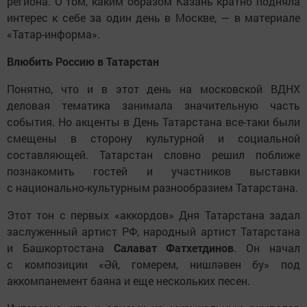
региона. О том, каким образом Казань кратно подняла
интерес к себе за один день в Москве, — в материале
«Татар-информа».
Влюбить Россию в Татарстан
Понятно, что и в этот день на московской ВДНХ
деловая тематика занимала значительную часть
события. Но акценты в День Татарстана все-таки были
смещены в сторону культурной и социальной
составляющей. Татарстан словно решил поближе
познакомить гостей и участников выставки
с национально-культурным разнообразием Татарстана.
Этот тон с первых «аккордов» Дня Татарстана задал
заслуженный артист РФ, народный артист Татарстана
и Башкортостана
Салават Фатхетдинов
. Он начал
с композиции «Әй, гомерем, нишләвен бу» под
аккомпанемент баяна и еще нескольких песен.