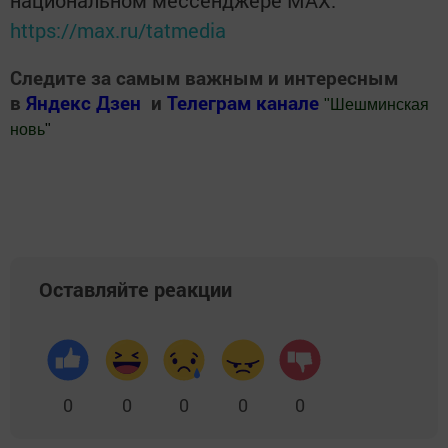
национальном мессенджере MАХ:
https://max.ru/tatmedia
Следите за самым важным и интересным
в
Яндекс Дзен
и
Телеграм канале
"
Шешминская
новь
"
Добавить Шешминскую новь в Яндекс.Новости
Оставляйте реакции
0
0
0
0
0