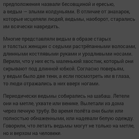
предположения назвали бесовщиной и ересью,
а ведьм — злыми колдуньями. В отличие от знахарок,
которые исцеляли людей, ведьмы, наоборот, старались
им всячески навредить.
Многие представляли ведьм в образе старых
и толстых женщин с седыми растрёпанными волосами,
длинными костлявыми руками и уродливыми носами.
Верили, что у них есть маленький хвостик, который они
скрывают под длинной юбкой. Согласно поверьям,
у ведьм было две тени, а если посмотреть им в глаза,
то люди отражались в них вверх ногами.
Периодически ведьмы собирались на шабаш. Летели
они на метле, ухвате или венике. Вылетали из дома
через печную трубу. Во время полёта они были или
полностью обнаженными, или надевали белую одежду.
Говорили, что летать ведьмы могут не только на метле,
но и верхом на человеке.