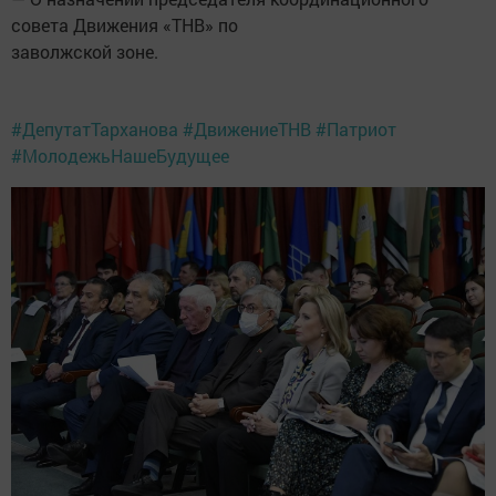
совета Движения «ТНВ» по
заволжской зоне.
#ДепутатТарханова #ДвижениеТНВ #Патриот
#МолодежьНашеБудущее