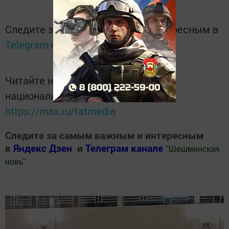
Следите за самым важным и интересным в
Telegram-канале
Татмедиа
Читайте новости Татарстана в
национальном мессенджере MАХ:
https://max.ru/tatmedia
Следите за самым важным и интересным
в
Яндекс Дзен
и
Телеграм канале
"
Шешминская
новь
"
Добавить Шешминскую новь в Яндекс.Новости