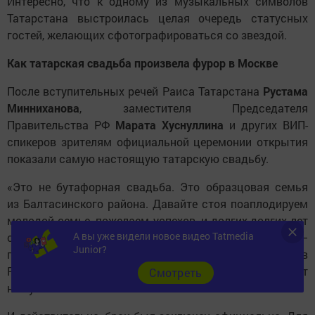
Интересно, что к одному из музыкальных символов
Татарстана выстроилась целая очередь статусных
гостей, желающих сфотографироваться со звездой.
Как татарская свадьба произвела фурор в Москве
После вступительных речей Раиса Татарстана
Рустама
Минниханова
, заместителя Председателя
Правительства РФ
Марата Хуснуллина
и других ВИП-
спикеров зрителям официальной церемонии открытия
показали самую настоящую татарскую свадьбу.
«Это не бутафорная свадьба. Это образцовая семья
из Балтасинского района. Давайте стоя поаплодируем
молодой семье, пожелаем успехов, и долгих-долгих лет
А вы уже видели новое видео Tatmedia
совместной жизни, и много-много детей. Демография —
Junior?
главный вопрос!» — с улыбкой поздравил молодоженов
Рустам Минниханов, вручив паре сертификат
Cмотреть
на путешествие по Алтаю.