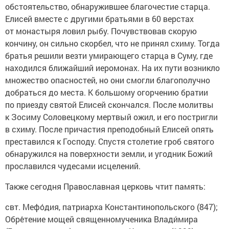
обстоятельство, обнаружившее благочестие старца.
Елисей вместе с другими братьями в 60 верстах
от монастыря ловил рыбу. Почувствовав скорую
кончину, он сильно скорбел, что не принял схиму. Тогда
братья решили везти умирающего старца в Суму, где
находился ближайший иеромонах. На их пути возникло
множество опасностей, но они смогли благополучно
добраться до места. К большому огорчению братии
по приезду святой Елисей скончался. После молитвы
к Зосиму Соловецкому мертвый ожил, и его постригли
в схиму. После причастия преподобный Елисей опять
преставился к Господу. Спустя столетие гроб святого
обнаружился на поверхности земли, и угодник Божий
прославился чудесами исцелений.
Также сегодня Православная церковь чтит память:
свт. Мефо́дия, патриарха Константинопольского (847);
Обре́тение мощей священномученика Влади́мира