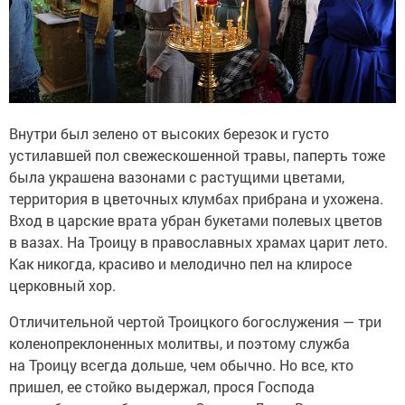
Внутри был зелено от высоких березок и густо
устилавшей пол свежескошенной травы, паперть тоже
была украшена вазонами с растущими цветами,
территория в цветочных клумбах прибрана и ухожена.
Вход в царские врата убран букетами полевых цветов
в вазах. На Троицу в православных храмах царит лето.
Как никогда, красиво и мелодично пел на клиросе
церковный хор.
Отличительной чертой Троицкого богослужения — три
коленопреклоненных молитвы, и поэтому служба
на Троицу всегда дольше, чем обычно. Но все, кто
пришел, ее стойко выдержал, прося Господа