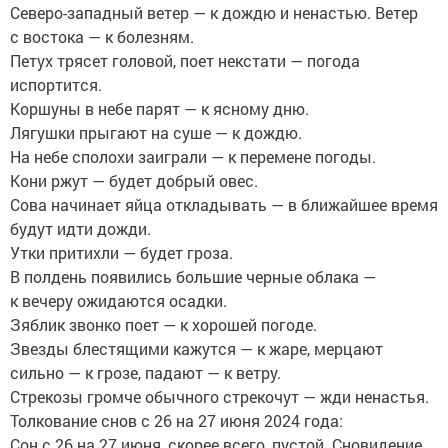
Северо-западный ветер — к дождю и ненастью. Ветер
с востока — к болезням.
Петух трясет головой, поет некстати — погода
испортится.
Коршуны в небе парят — к ясному дню.
Лягушки прыгают на суше — к дождю.
На небе сполохи заиграли — к перемене погоды.
Кони ржут — будет добрый овес.
Сова начинает яйца откладывать — в ближайшее время
будут идти дожди.
Утки притихли — будет гроза.
В полдень появились большие черные облака —
к вечеру ожидаются осадки.
Зяблик звонко поет — к хорошей погоде.
Звезды блестящими кажутся — к жаре, мерцают
сильно — к грозе, падают — к ветру.
Стрекозы громче обычного стрекочут — жди ненастья.
Толкование снов с 26 на 27 июня 2024 года:
Сон с 26 на 27 июня, скорее всего, пустой. Сновидение,