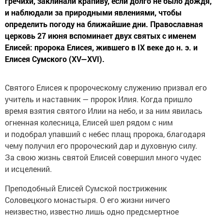
гречихи, заклинали крапиву, если долго не было дождя,
и наблюдали за природными явлениями, чтобы
определить погоду на ближайшие дни. Православная
церковь 27 июня вспоминает двух святых с именем
Елисей: пророка Елисея, жившего в IX веке до н. э. и
Елисея Сумского (XV—XVI).
Святого Елисея к пророческому служению призвал его
учитель и наставник — пророк Илия. Когда пришло
время взятия святого Илии на небо, и за ним явилась
огненная колесница, Елисей шел рядом с ним
и подобрал упавший с небес плащ пророка, благодаря
чему получил его пророческий дар и духовную силу.
За свою жизнь святой Елисей совершил много чудес
и исцелений.
Преподобный Елисей Сумской постриженик
Соловецкого монастыря. О его жизни ничего
неизвестно, известно лишь одно предсмертное