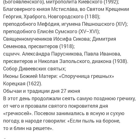
(Богоявленского), митрополита Киевского (1992);
Благоверного князя Мстисла́ва, во Святом Крещении
Гео́ргия, Храброго, Новгородского (1180);
преподобного Мефо́дия, игумена Пе́шношского (XIV);
преподобного Елисе́я Сумского (XV–XVI);
Священномучеников Ио́сифа Сикова; Димитрия
Семенова, пресвитеров (1918);
сщмчч. Алекса́ндра Парусникова, Павла Иванова,
пресвитеров и Николая Запольского, диакона (1938).
Собор Дивеевских святых;
Иконы Божией Матери: «Споручница грешных»
Корецкая (1622).
Обычаи и традиции дня 27 июня
В этот день продолжали сеять самую позднюю гречиху,
от чего и прозвали святого покровителя дня
«гречкосей». Посевом занимались в ясную и сухую
погоду, в народе говорили: «Если пыль на бороне,
то и блин на решете».