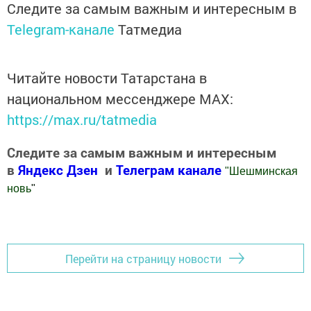
Следите за самым важным и интересным в
Telegram-канале
Татмедиа
Читайте новости Татарстана в
национальном мессенджере MАХ:
https://max.ru/tatmedia
Следите за самым важным и интересным
в
Яндекс Дзен
и
Телеграм канале
"
Шешминская
новь
"
Добавить Шешминскую новь в Яндекс.Новости
Перейти на страницу новости