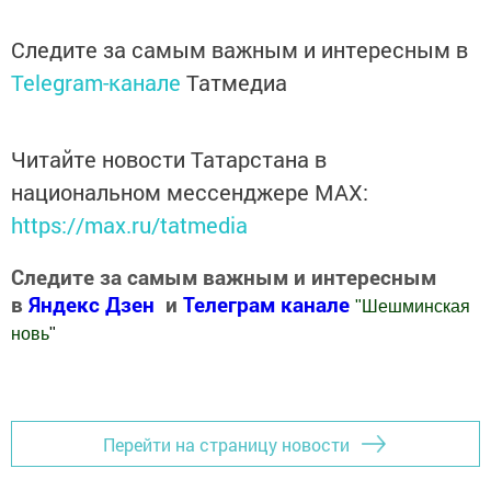
Следите за самым важным и интересным в
Telegram-канале
Татмедиа
Читайте новости Татарстана в
национальном мессенджере MАХ:
https://max.ru/tatmedia
Следите за самым важным и интересным
в
Яндекс Дзен
и
Телеграм канале
"
Шешминская
новь
"
Добавить Шешминскую новь в Яндекс.Новости
Перейти на страницу новости