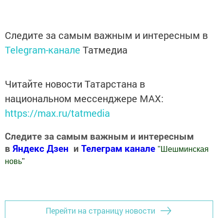
Следите за самым важным и интересным в
Telegram-канале
Татмедиа
Читайте новости Татарстана в
национальном мессенджере MАХ:
https://max.ru/tatmedia
Следите за самым важным и интересным
в
Яндекс Дзен
и
Телеграм канале
"
Шешминская
новь
"
Добавить Шешминскую новь в Яндекс.Новости
Перейти на страницу новости