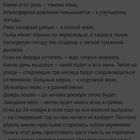
Каков этот день – такова зима.
Атмосферное давление повышается – к улучшению
погоды.
Река замерзла рябью – к теплой зиме.
Рыба клюет хорошо по перволедью, а также в тихую
пасмурную погоду без осадков, с легкой туманной
дымкой.
Если на Федора оттепель – жди скорых морозов.
Каким день выдался – такой будет и вся зима. Тепло на
улице – следующие три месяца будут сопровождаться
оттепелями. Сильный мороз – к морозной зиме.
24 ноября тепло – к ранней весне.
Дождь пошел – до начала декабря тепло будет.
Звездное небо – летом будет много ягод и грибов.
Если до 24 ноября в поле еще не все колоски выбраны
– на следующий год на нем ничего не взойдет. Поэтому
убрать землю крестьяне старались заблаговременно.
Если в этот день приготовить щи и съесть их горячими
– зима будет теплой и мягкой. Чем больше щей съешь,