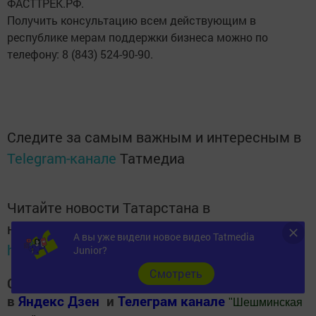
ФАСТТРЕК.РФ.
Получить консультацию всем действующим в
республике мерам поддержки бизнеса можно по
телефону: 8 (843) 524-90-90.
Следите за самым важным и интересным в
Telegram-канале
Татмедиа
Читайте новости Татарстана в
национальном мессенджере MАХ:
А вы уже видели новое видео Tatmedia
https://max.ru/tatmedia
Junior?
Cмотреть
Следите за самым важным и интересным
в
Яндекс Дзен
и
Телеграм канале
"
Шешминская