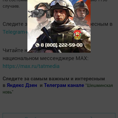
случаев.
Следите за самым важным и интересным в
Telegram-канале
Татмедиа
Читайте новости Татарстана в
национальном мессенджере MАХ:
https://max.ru/tatmedia
Следите за самым важным и интересным
в
Яндекс Дзен
и
Телеграм канале
"
Шешминская
новь
"
Добавить Шешминскую новь в Яндекс.Новости