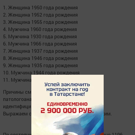
1. Женщина 1950 года рождения
2. Женщина 1952 года рождения
3. Женщина 1955 года рождения
4. Мужчина 1960 года рождения
5. Мужчина 1930 года рождения
6. Мужчина 1966 года рождения
7. Женщина 1937 года рождения
8. Женщина 1946 года рождения
9. Женщина 1935 года рождения
10. Мужчина 1944 года рождения
11. Мужчина 1957 года рождения
Причины смерти установлены в результате
патологоанатомической экспертизы. Вирус
идентифицирован.
Выражаем соболезнования родным и близким.
По состоянию на 23.11.2021 зарегистрировано 1196