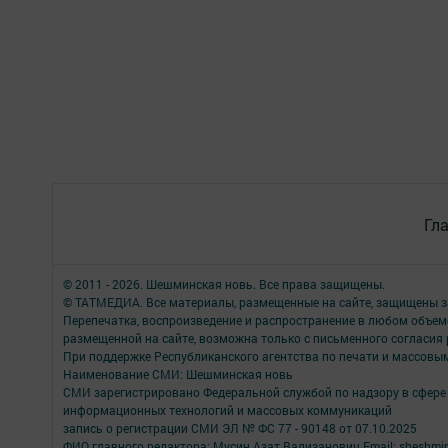
Гл
© 2011 - 2026. Шешминская новь. Все права защищены.
© ТАТМЕДИА. Все материалы, размещенные на сайте, защищены з
Перепечатка, воспроизведение и распространение в любом объе
размещенной на сайте, возможна только с письменного согласия
При поддержке Республиканского агентства по печати и массов
Наименование СМИ: Шешминская новь
СМИ зарегистрировано Федеральной службой по надзору в сфере 
информационных технологий и массовых коммуникаций
запись о регистрации СМИ ЭЛ № ФС 77 - 90148 от 07.10.2025
ФИО главного редактора: Мусин Азат Вализанович Email: sheshmin