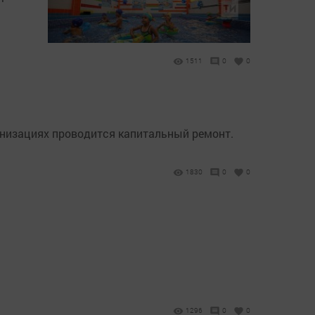
1511
0
0
ганизациях проводится капитальный ремонт.
1830
0
0
1296
0
0