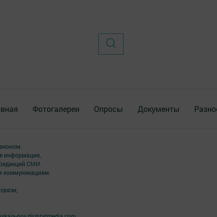
авная
Фотогалереи
Опросы
Документы
Разно
аконом.
ме информации,
 редакций СМИ.
ым коммуникациям.
связи,
skaja-nov.dir@tatmedia.com