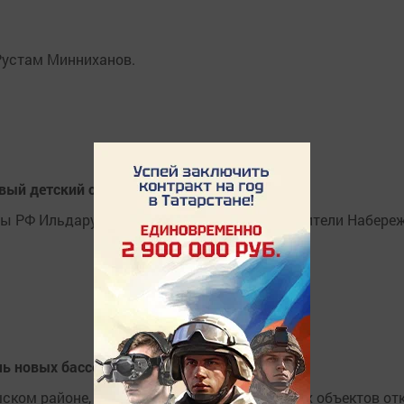
Рустам Минниханов.
вый детский сад на 50 мест
умы РФ Ильдару Гильмутдинову обратились жители Набереж
мь новых бассейнов
ском районе, а еще шесть новых спортивных объектов от