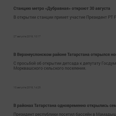
Станцию метро «Дубравная» откроют 30 августа
В открытии станции примет участие Президент РТ 
27 августа 2018, 10:17
В Верхнеуслонском районе Татарстана открылся но
С просьбой об открытии детсада к депутату Госд
Морквашского сельского поселения.
10 августа 2018, 14:25
В районах Татарстана одновременно открылись се
Президент республики посетил бассейн в Мамадыш