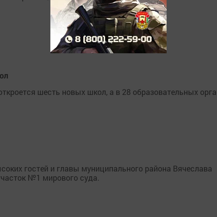
кол
 откроется шесть новых школ, а в 28 образовательных ор
ысоких гостей и главы муниципального района Вячеслава
участок №1 мирового суда.