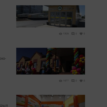
1509
0
0
но-
1677
0
0
крыл