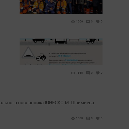
1606
0
0
1565
0
0
циального посланника ЮНЕСКО М. Шаймиева.
1388
0
0