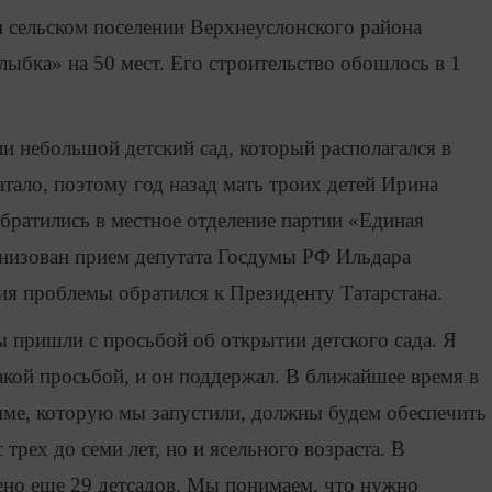
сельском поселении Верхнеуслонского района
лыбка» на 50 мест. Его строительство обошлось в 1
ли небольшой детский сад, который располагался в
атало, поэтому год назад мать троих детей Ирина
обратились в местное отделение партии «Единая
анизован прием депутата Госдумы РФ Ильдара
я проблемы обратился к Президенту Татарстана.
 пришли с просьбой об открытии детского сада. Я
акой просьбой, и он поддержал. В ближайшее время в
мме, которую мы запустили, должны будем обеспечить
 трех до семи лет, но и ясельного возраста. В
оено еще 29 детсадов. Мы понимаем, что нужно