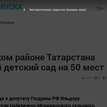
ИНСКА
16+
5
Автоматическое закрытие баннера через
Реклама
ком районе Татарстана
 детский сад на 50 мест
1677
0
да к депутату Госдумы РФ Ильдару
тели Набережно-Морквашского сельского