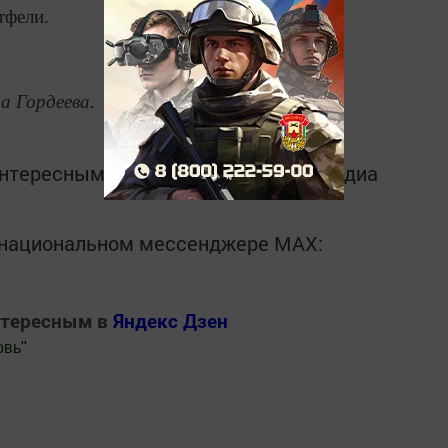
тфели.
 Гордеева.
интересным в
Telegram-канале
Татмедиа
в национальном мессенджере MАХ:
нтересным в
Яндекс Дзен
овь
"
.Новости