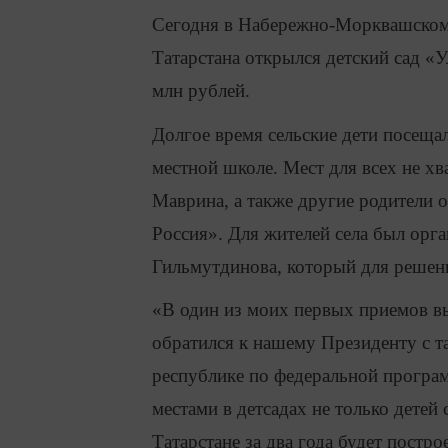
Сегодня в Набережно-Морквашском 
Татарстана открылся детский сад «У
млн рублей.
Долгое время сельские дети посеща
местной школе. Мест для всех не хв
Маврина, а также другие родители 
Россия». Для жителей села был орг
Гильмутдинова, который для решени
«В один из моих первых приемов вы
обратился к нашему Президенту с т
республике по федеральной програ
местами в детсадах не только детей с
Татарстане за два года будет постр