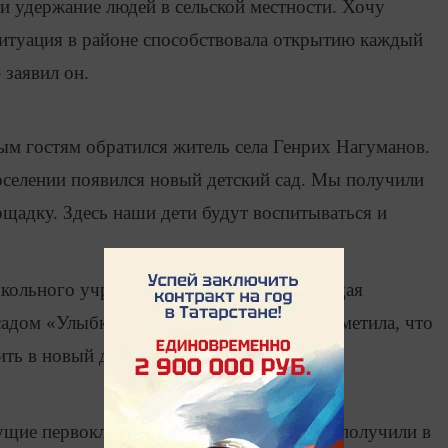
 и удержание людей в сельской местности. Хочу
ситуация в районе способствовала открытию каждый
 заявил он.
ым гостям обратился житель села Генрих Нагуманов.
оселении появился новый детский сад. Мы получили
ощадку. Здесь наши дети будут воспитываться и
школьного учреждения получила заведующая
дом «Улыбка» Марина Семенова. Она заметила, что
ть в новый детсад, и он будет полностью
ущие первоклассники поселения, которые получили в