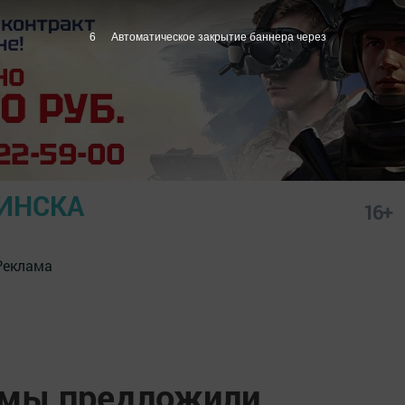
5
Автоматическое закрытие баннера через
ИНСКА
16+
Реклама
умы предложили