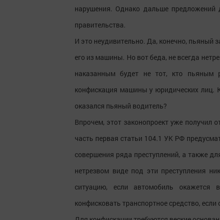
нарушения. Однако дальше предложений 
правительства.
И это неудивительно. Да, конечно, пьяный 
его из машины. Но вот беда, не всегда нет
наказанным будет не тот, кто пьяным 
конфискация машины у юридических лиц. Ка
оказался пьяный водитель?
Впрочем, этот законопроект уже получил о
часть первая статьи 104.1 УК РФ предусма
совершения ряда преступлений, а также д
нетрезвом виде под эти преступления ник
ситуацию, если автомобиль окажется 
конфисковать транспортное средство, если 
Для конфискации требуются веские основан