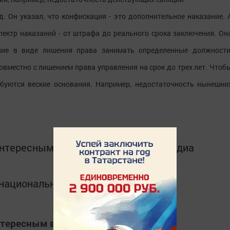
. Он указал, что конфискация - это дополнительное наказание. 
пектр наказаний - от штрафа до реального срока заключения. Он
ние в виде лишения права занимать определенные должности
вместно с лишением права управления на срок до трех лет. Чтоб
ебуются веские основания. Например, недостаточность нынешни
интересным в
Telegram-канале
Татмедиа
в национальном мессенджере MАХ:
нтересным в
Яндекс Дзен