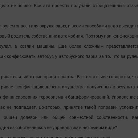
дело не пошло. Все эти проекты получали отрицательный отзы
за рулем опасен для окружающих, и всеми способами надо высадит
резвый водитель собственник автомобиля. Поэтому при конфискаци
рулил, а хозяин машины. Еще более сложным представляетс
к конфисковать автобус у автобусного парка за то, что за руле
трицательный отзыв правительства. В этом отзыве говорится, чт
тривает конфискацию денег и имущества, полученных в результат
ля финансирования терроризма и бандформирований. Управление 
ак не подпадает. Во-вторых, принятие такой поправки усложни
в общей долевой или общей совместной собственности. Ка
один из собственников не управлял им в нетрезвом виде?
ия, например, недостаточность действующих санкций