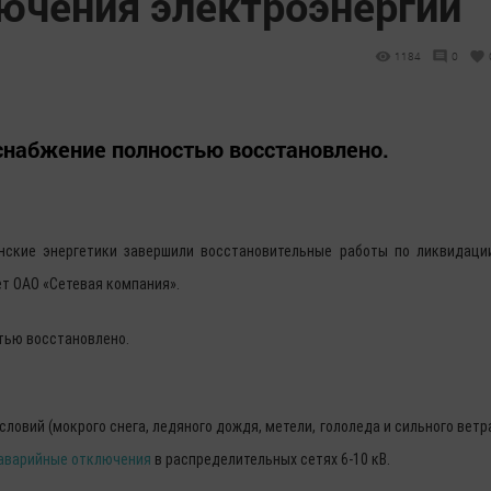
ючения электроэнергии
1184
0
оснабжение полностью восстановлено.
танские энергетики завершили восстановительные работы по ликвидаци
т ОАО «Сетевая компания».
тью восстановлено.
словий (мокрого снега, ледяного дождя, метели, гололеда и сильного ветр
аварийные отключения
в распределительных сетях 6-10 кВ.