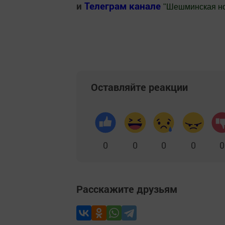
и
Телеграм канале
"
Шешминская н
Добавить Шешминскую новь в Яндекс
Оставляйте реакции
0
0
0
0
0
Расскажите друзьям