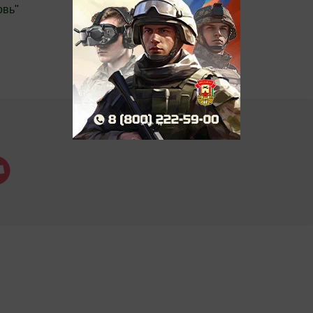
овь
"
.Новости