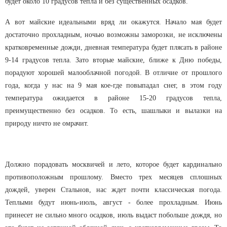
будет около 10 градусов тепла и без существенных осадков.
А вот майские идеальными вряд ли окажутся. Начало мая будет
достаточно прохладным, ночью возможны заморозки, не исключены
кратковременные дожди, дневная температура будет плясать в районе
9-14 градусов тепла. Зато вторые майские, ближе к Дню победы,
порадуют хорошей малооблачной погодой. В отличие от прошлого
года, когда у нас на 9 мая кое-где повыпадал снег, в этом году
температура ожидается в районе 15-20 градусов тепла,
преимущественно без осадков. То есть, шашлыки и вылазки на
природу ничто не омрачит.
Должно порадовать москвичей и лето, которое будет кардинально
противоположным прошлому. Вместо трех месяцев сплошных
дождей, уверен Стальнов, нас ждет почти классическая погода.
Теплыми будут июнь-июль, август - более прохладным. Июнь
принесет не сильно много осадков, июль выдаст побольше дождя, но