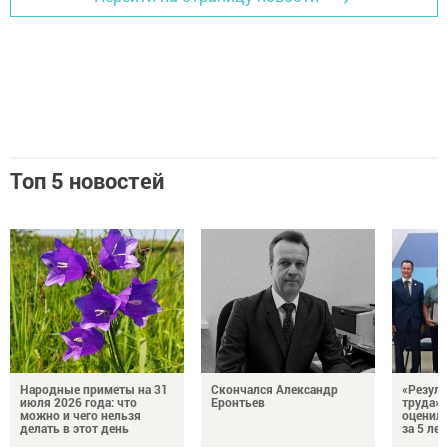
Топ 5 новостей
Народные приметы на 31
Скончался Александр
«Резуль
июля 2026 года: что
Еронтьев
труда»
можно и чего нельзя
оценили
делать в этот день
за 5 лет