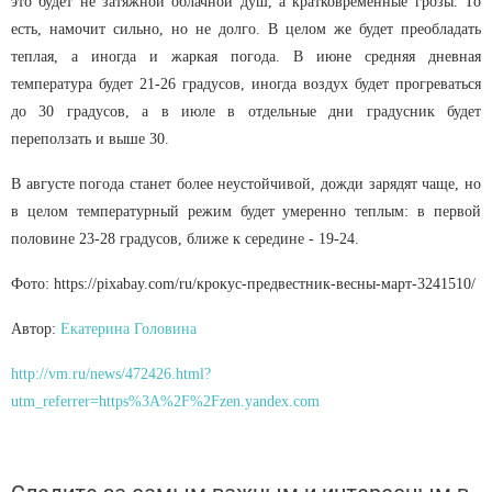
это будет не затяжной облачной душ, а кратковременные грозы. То
есть, намочит сильно, но не долго. В целом же будет преобладать
теплая, а иногда и жаркая погода. В июне средняя дневная
температура будет 21-26 градусов, иногда воздух будет прогреваться
до 30 градусов, а в июле в отдельные дни градусник будет
переползать и выше 30.
В августе погода станет более неустойчивой, дожди зарядят чаще, но
в целом температурный режим будет умеренно теплым: в первой
половине 23-28 градусов, ближе к середине - 19-24.
Фото: https://pixabay.com/ru/крокус-предвестник-весны-март-3241510/
Автор:
Екатерина Головина
http://vm.ru/news/472426.html?
utm_referrer=https%3A%2F%2Fzen.yandex.com