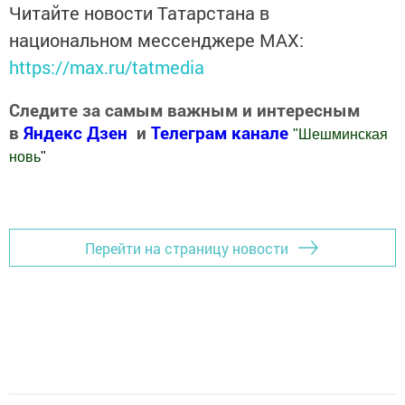
Читайте новости Татарстана в
национальном мессенджере MАХ:
https://max.ru/tatmedia
Следите за самым важным и интересным
в
Яндекс Дзен
и
Телеграм канале
"
Шешминская
новь
"
Добавить Шешминскую новь в Яндекс.Новости
Перейти на страницу новости