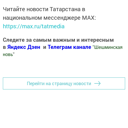
Читайте новости Татарстана в
национальном мессенджере MАХ:
https://max.ru/tatmedia
Следите за самым важным и интересным
в
Яндекс Дзен
и
Телеграм канале
"
Шешминская
новь
"
Добавить Шешминскую новь в Яндекс.Новости
Перейти на страницу новости