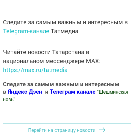
Следите за самым важным и интересным в
Telegram-канале
Татмедиа
Читайте новости Татарстана в
национальном мессенджере MАХ:
https://max.ru/tatmedia
Следите за самым важным и интересным
в
Яндекс Дзен
и
Телеграм канале
"
Шешминская
новь
"
Добавить Шешминскую новь в Яндекс.Новости
Перейти на страницу новости