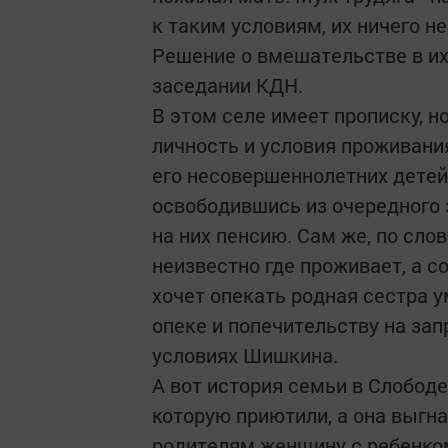
к таким условиям, их ничего н
Решение о вмешательстве в их
заседании КДН.
В этом селе имеет прописку, н
личность и условия проживани
его несовершеннолетних детей
освободившись из очередного 
на них пенсию. Сам же, по сло
неизвестно где проживает, а со
хочет опекать родная сестра у
опеке и попечительству на за
условиях Шишкина.
А вот история семьи в Слободе 
которую приютили, а она выгн
родителям женщину с ребенком,