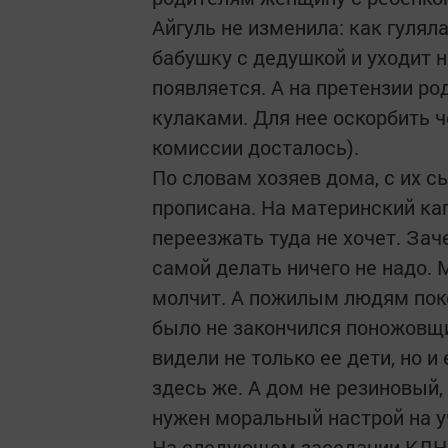
Айгуль не изменила: как гуляла
бабушку с дедушкой и уходит на
появляется. А на претензии р
кулаками. Для нее оскорбить че
комиссии досталось).
По словам хозяев дома, с их с
прописана. На материнский ка
переезжать туда не хочет. Зач
самой делать ничего не надо. 
молчит. А пожилым людям поко
было не закончился поножовщин
видели не только ее дети, но
здесь же. А дом не резиновый,
нужен моральный настрой на уч
На следующем заседании КДН 