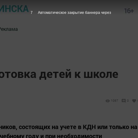
ИНСКА
16+
6
Автоматическое закрытие баннера через
Реклама
отовка детей к школе
1067
0
иков, состоящих на учете в КДН или только на
учебному году и при необходимости