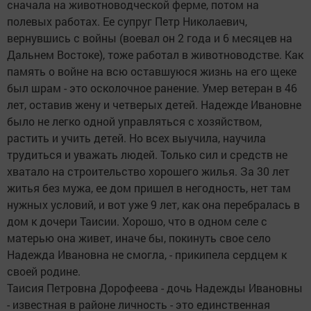
сначала на животноводческой ферме, потом на
полевых работах. Ее супруг Петр Николаевич,
вернувшись с войны (воевал он 2 года и 6 месяцев на
Дальнем Востоке), тоже работал в животноводстве. Как
память о войне на всю оставшуюся жизнь на его щеке
был шрам - это осколочное ранение. Умер ветеран в 46
лет, оставив жену и четверых детей. Надежде Ивановне
было не легко одной управляться с хозяйством,
растить и учить детей. Но всех выучила, научила
трудиться и уважать людей. Только сил и средств не
хватало на строительство хорошего жилья. За 30 лет
житья без мужа, ее дом пришел в негодность, нет там
нужных условий, и вот уже 9 лет, как она перебралась в
дом к дочери Таисии. Хорошо, что в одном селе с
матерью она живет, иначе бы, покинуть свое село
Надежда Ивановна не смогла, - прикипела сердцем к
своей родине.
Таисия Петровна Дорофеева - дочь Надежды Ивановны
- известная в районе личность - это единственная