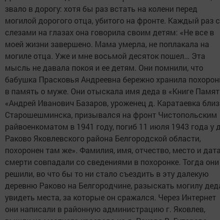
звало в дорогу: хотя бы раз встать на колени перед
могилой дорогого отца, убитого на фронте. Каждый раз 
слезами на глазах она говорила своим детям: «Не все в
моей жизни завершено. Мама умерла, не поплакала на
могиле отца. Уже и мне восьмой десяток пошел… Эта
мысль не давала покоя и ее детям. Они помнили, что
бабушка Прасковья Андреевна бережно хранила похорон
в память о муже. Они отыскала имя деда в «Книге Памят
«Андрей Иванович Базаров, уроженец д. Каратаевка близ
Старошешминска, призывался на фронт Чистопольским
райвоенкоматом в 1941 году, погиб 11 июля 1943 года у д
Раково Яковлевского района Белгородской области,
похоронен там же». Фамилия, имя, отчество, место и дат
смерти совпадали со сведениями в похоронке. Тогда они
решили, во что бы то ни стало съездить в эту далекую
деревню Раково на Белгородчине, разыскать могилу дед
увидеть места, за которые он сражался. Через Интернет
они написали в районную администрацию г. Яковлев,