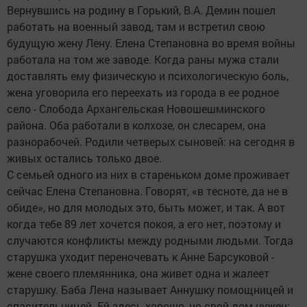
Вернувшись на родину в Горький, В.А. Демин пошел
работать на военный завод, там и встретил свою
будущую жену Лену. Елена Степановна во время войны
работала на том же заводе. Когда раны мужа стали
доставлять ему физическую и психологическую боль,
жена уговорила его переехать из города в ее родное
село - Слобода Архангельская Новошешминского
района. Оба работали в колхозе, он слесарем, она
разнорабочей. Родили четверых сыновей: на сегодня в
живых остались только двое.
С семьей одного из них в стареньком доме проживает
сейчас Елена Степановна. Говорят, «в тесноте, да не в
обиде», но для молодых это, быть может, и так. А вот
когда тебе 89 лет хочется покоя, а его нет, поэтому и
случаются конфликты между родными людьми. Тогда
старушка уходит переночевать к Анне Барсуковой -
жене своего племянника, она живет одна и жалеет
старушку. Баба Лена называет Аннушку помощницей и
спасительницей. Ей здесь хорошо, но свой дом нужен: