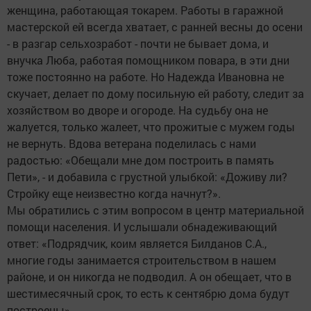
женщина, работающая токарем. Работы в гаражной
мастерской ей всегда хватает, с ранней весны до осени
- в разгар сельхозработ - почти не бывает дома, и
внучка Люба, работая помощником повара, в эти дни
тоже постоянно на работе. Но Надежда Ивановна не
скучает, делает по дому посильную ей работу, следит за
хозяйством во дворе и огороде. На судьбу она не
жалуется, только жалеет, что прожитые с мужем годы
не вернуть. Вдова ветерана поделилась с нами
радостью: «Обещали мне дом построить в память
Пети», - и добавила с грустной улыбкой: «Доживу ли?
Стройку еще неизвестно когда начнут?».
Мы обратились с этим вопросом в центр материальной
помощи населения. И услышали обнадеживающий
ответ: «Подрядчик, коим является Билданов С.А.,
многие годы занимается строительством в нашем
районе, и он никогда не подводил. А он обещает, что в
шестимесячный срок, то есть к сентябрю дома будут
построены».