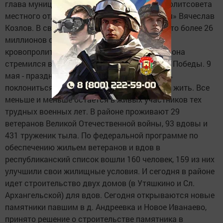
глава муниципального района, секретарь политсовета
местного отделения партии «Единая Россия» Вячеслав
Козлов. В своем выступлении он отметил, что более 26
миллионов советских граждан пали в годы
кровопролитной войны, каждый житель района
стремился внести свой вклад в дело общей Победы. 9
мая - праздник, когда имеется возможность
поклониться тем, кто дал нам возможность жить. Все
меньше и меньше остается в живых участников тех
трудных военных лет. В районе проживают 29
ветеранов Великой Отечественной войны, 93 вдовы и
431 труженик тыла. По федеральной программе по
обеспечению жильем ветеранов и вдов в
республиканский список вошли 160 человек, 159 из них
улучшили свои жилищные условия. И сегодня в районе
идет строительство двух домов (в Утяшкино и Сл.
Архангельской) для вдов. Сегодня открываются новые
памятники павшим в д. Андреевка и Новое Иванаево,
принято решение о строительстве памятника в