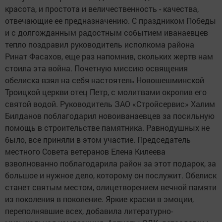
красота, и простота и величественность - качества,
отвечающие ее предназначению. С праздником Победы
и с долгожданным радостным событием иванаевцев
тепло поздравил руководитель исполкома района
Ринат Фасахов, еще раз напомнив, скольких жертв нам
стоила эта война. Почетную миссию освящения
обелиска взял на себя настоятель Новошешминской
Троицкой церкви отец Петр, с молитвами окропив его
святой водой. Руководитель ЗАО «Стройсервис» Халим
Билданов поблагодарил новоиванаевцев за посильную
помощь в строительстве памятника. Равнодушных не
было, все приняли в этом участие. Председатель
местного Совета ветеранов Елена Килеева
взволнованно поблагодарила район за этот подарок, за
большое и нужное дело, которому он послужит. Обелиск
станет святым местом, олицетворением вечной памяти
из поколения в поколение. Яркие краски в эмоции,
переполнявшие всех, добавила литературно-