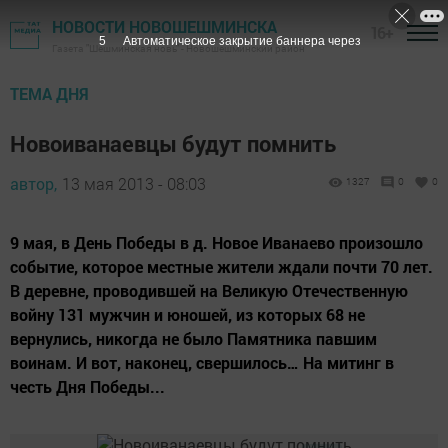
НОВОСТИ НОВОШЕШМИНСКА
16+
4
Автоматическое закрытие баннера через
Газета "Шешминская новь" - Новошешминский район
ТЕМА ДНЯ
Новоиванаевцы будут помнить
автор,
13 мая 2013 - 08:03
1327
0
0
9 мая, в День Победы в д. Новое Иванаево произошло
событие, которое местные жители ждали почти 70 лет.
В деревне, проводившей на Великую Отечественную
войну 131 мужчин и юношей, из которых 68 не
вернулись, никогда не было Памятника павшим
воинам. И вот, наконец, свершилось… На митинг в
честь Дня Победы...