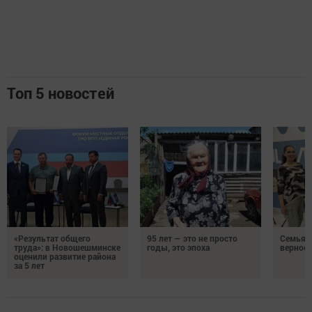
Топ 5 новостей
«Результат общего
95 лет — это не просто
Семья Г
труда»: в Новошешминске
годы, это эпоха
верност
оценили развитие района
за 5 лет