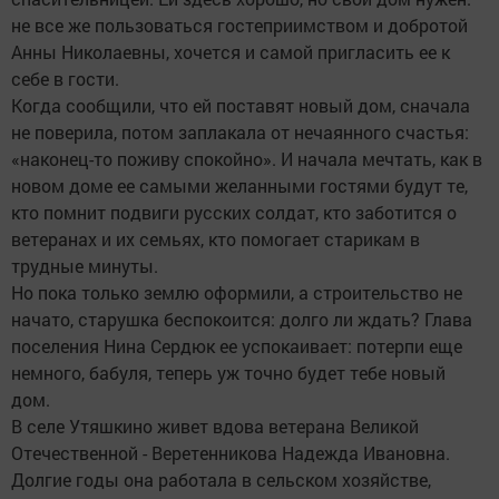
не все же пользоваться гостеприимством и добротой
Анны Николаевны, хочется и самой пригласить ее к
себе в гости.
Когда сообщили, что ей поставят новый дом, сначала
не поверила, потом заплакала от нечаянного счастья:
«наконец-то поживу спокойно». И начала мечтать, как в
новом доме ее самыми желанными гостями будут те,
кто помнит подвиги русских солдат, кто заботится о
ветеранах и их семьях, кто помогает старикам в
трудные минуты.
Но пока только землю оформили, а строительство не
начато, старушка беспокоится: долго ли ждать? Глава
поселения Нина Сердюк ее успокаивает: потерпи еще
немного, бабуля, теперь уж точно будет тебе новый
дом.
В селе Утяшкино живет вдова ветерана Великой
Отечественной - Веретенникова Надежда Ивановна.
Долгие годы она работала в сельском хозяйстве,