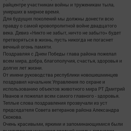
райцентре участникам войны и труженикам тыла,
умерших в мирное время.
Для будущих поколений мы должны донести всю
правду о самой кровопролитной войне двадцатого
века. Девиз «Никто не забыт, ничто не забыто» будет
претворяться в жизнь, пусть никогда не погаснет
вечный огонь памяти.
Поздравляя с Днем Победы глава района пожелал
всем мира, добра, благополучия, счастья, здоровья и
долгих лет жизни.
От имени руководства республики новошешминцев
поздравил начальник Управления по охране и
использованию объектов животного мира РТ Дмитрий
Иванов и пожелал всем самого главного - здоровья.
Теплые слова поздравления прозвучали из уст
председателя Совета ветеранов района Александра
Скокова.
Очень красивыми, яркими и запоминающимися были
выступления учащихся средней школы, гимназии,