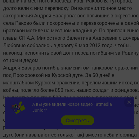
вышли на местного краеведа из д. Раково В. Гуторова,
долго вели с ним переписку. Он выяснил точное место
захоронения Андрея Базарова: все погибшие в окрестнос
села Раково были похоронены и перезахоронены в одной
братской могиле на местном кладбище. По приглашению
главы СП А.А. Милостного Валентина Андреевна с дочер
Любовью собрались в дорогу 9 мая 2012 года, чтобы,
наконец, исполнить свой долг перед погибшим за Родину
отцом и дедом.
Андрей Базаров погиб в знаменитом танковом сражении
под Прохоровкой на Курской дуге. За 50 дней в
масштабном Курском сражении, переломившим исход в
войны, полегло более 850 тыс. наших солдат и офицеров.
На участке фронта в 500 км на земле и в воздухе с обеих
А вы уже видели новое видео Tatmedia
сторон было стянуто более 4 млн. человек, свыше 70 тыс
Junior?
орудий и минометов, более 13 тыс. танков и самоходных
орудий, 12.тыс. самолетов. Пожилые жители деревни
Cмотреть
рассказали женщинам, что в дни сражений на Огненной
дуге (они называют ее только так) вместо неба и солнца