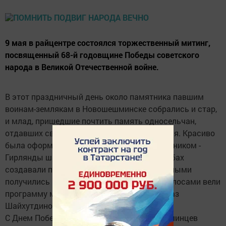
9 мая в райцентре состоялся торжественный митинг,
посвященный 68-й годовщине Победы советского
народа в Великой Отечественной войне.
В этот праздничный день около памятника павшим
воинам-землякам в Новошешминске собрались и стар,
и млад, пришедшие почтить память односельчан,
отдавших свою жизнь за будущие поколения. Красиво
была оформлена вся площадь перед памятником -
Гирлянды шаров, стяги и растяжки на столбах
создавали праздничную атмосферу, нарядными
получились колонны учащихся. Четкими голосами вели
программу митинга Ирина Слимова и Ильназ
Шайхутдинов.
С Днем Победы тепло поздравил новошешминцев