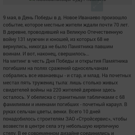
9 мая, в День Победы в д. Новое Иванаево произошло
событие, которое местные жители ждали почти 70 лет.
В деревне, проводившей на Великую Отечественную
войну 131 мужчин и юношей, из которых 68 не
вернулись, никогда не было Памятника павшим
воинам. И вот, наконец, свершилось…
На митинг в честь Дня Победы и открытия Памятника
погибшим на полях сражений односельчанам
собрались все иванаевцы - и стар, и млад. На почетных
местах пять тружениц тыла: лишь столько живых
свидетелей войны на 220 жителей деревни здесь
осталось. У обелиска с гранитными табличками с 68
фамилиями и именами погибших - почетный караул. В
руках сельчан цветы, венки. Всего 10 дней
понадобилось строителям ЗАО «Стройсервис», чтобы
возвести в центре села эту небольшую кирпичную
стелу. В ее современном дизайне соединились и