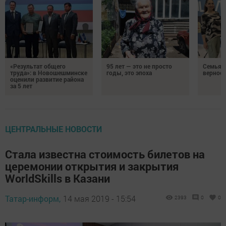
«Результат общего
95 лет — это не просто
Семья Г
труда»: в Новошешминске
годы, это эпоха
верност
оценили развитие района
за 5 лет
ЦЕНТРАЛЬНЫЕ НОВОСТИ
Стала известна стоимость билетов на
церемонии открытия и закрытия
WorldSkills в Казани
Татар-информ,
14 мая 2019 - 15:54
2393
0
0