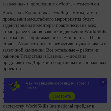
заявленных и прошедших отбор», – отметил он.
Александр Карпов также сообщил о том, что в
проведении масштабного мероприятия будут
задействованы волонтеры практически из всех
стран, ранее участвовавших в движении WorldSkills
и в том числе принимавших чемпионаты. «Плюс
страны Азии, которые также активно участвовали в
заявочной кампании. Все остальные – ребята из
районов Татарстана и Казани», – добавил
представитель Дирекции спортивных и социальных
проектов.
А вы уже видели новое видео Tatmedia
Стоит отметить, что 75% волонтеров – девушки и
Junior?
25% – парни.
Cмотреть
Мировой чемпионат по профессиональному
мастерству WorldSkills International пройдет в