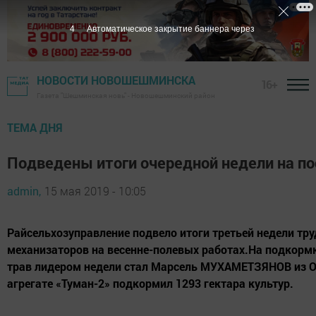
3
Автоматическое закрытие баннера через
НОВОСТИ НОВОШЕШМИНСКА
16+
Газета "Шешминская новь" - Новошешминский район
ТЕМА ДНЯ
Подведены итоги очередной недели на по
admin,
15 мая 2019 - 10:05
Райсельхозуправление подвело итоги третьей недели тр
механизаторов на весенне-полевых работах.На подкормк
трав лидером недели стал Марсель МУХАМЕТЗЯНОВ из О
агрегате «Туман-2» подкормил 1293 гектара культур.