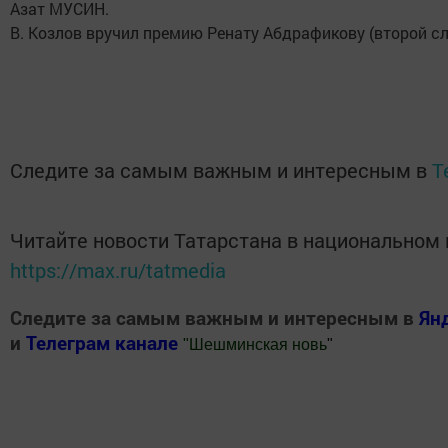
Азат МУСИН.
В. Козлов вручил премию Ренату Абдрафикову (второй сл
Следите за самым важным и интересным в
T
Читайте новости Татарстана в национальном
https://max.ru/tatmedia
Следите за самым важным и интересным в
Ян
и
Телеграм канале
"
Шешминская новь
"
Добавить Шешминскую новь в Яндекс.Новости