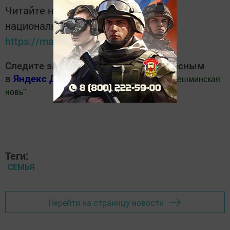
Читайте новости Татарстана в
национальном мессенджере MАХ:
https://max.ru/tatmedia
Следите за самым важным и интересным
в
Яндекс Дзен
и
Телеграм канале
"
Шешминская
новь
"
Добавить Шешминскую новь в Яндекс.Новости
Теги:
СЕМЬЯ
Перейти на страницу новости