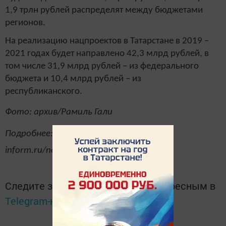
1,9 трлн рублей распределят между бюджетами
регионов.
На реализацию нацпроектов в Татарстане в 2019 –
2021 годах будет направлено 42,3 млрд рублей, в
том числе 31,9 млрд рублей – из федерального
бюджета и 10,4 млрд рублей – из
республиканского.
Фото: архив/Рамиль Гали
Подробнее: https://www.tatar-
inform.ru/news/2019/05/15/650933/
Следите за самым важным и интересным в
Telegram-канале
Татмедиа