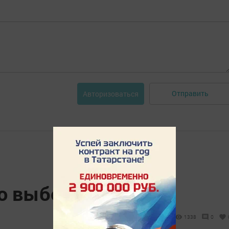
Отправить
Авторизоваться
 о выборах
1338
0