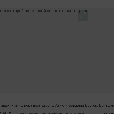
омашних птиц поразила Европу, Азию и Ближний Восток. Большу
5N6. При этом ведомство отмечает, что самыми опасными дл