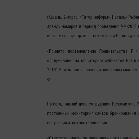
(Казань, 2 марта, «Татар-информ», Наталья Рыб
аренду номеров в период проведения ЧМ-2018 
информ» председатель Госкомитета РТ по туриз
«Принято постановление Правительства РФ
обслуживания на территориях субъектов РФ, в
2018". В этом постановлении расписаны максима
он.
На сегодняшний день сотрудники Госкомитета Р
постоянный мониторинг сайтов бронирования 
нарушения этого постановления.
«Ответственность за превышение установленны