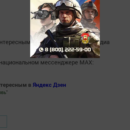
интересным в
Telegram-канале
Татмедиа
в национальном мессенджере MАХ:
нтересным в
Яндекс Дзен
овь
"
.Новости