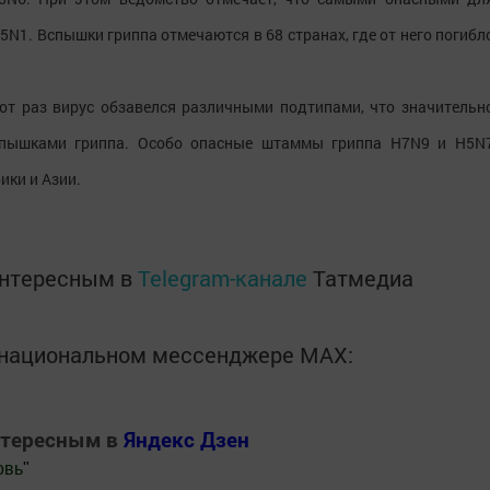
N1. Вспышки гриппа отмечаются в 68 странах, где от него погибл
этот раз вирус обзавелся различными подтипами, что значительн
спышками гриппа. Особо опасные штаммы гриппа H7N9 и H5N
ики и Азии.
интересным в
Telegram-канале
Татмедиа
в национальном мессенджере MАХ:
нтересным в
Яндекс Дзен
овь
"