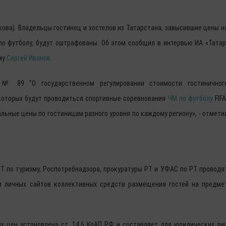
акова). Владельцы гостинец и хостелов из Татарстана, завысившие цены н
по футболу, будут оштрафованы. Об этом сообщил в интервью ИА «Татар
му
Сергей Иванов
.
 № 89 "О государственном регулировании стоимости гостиничног
 которых будут проводиться спортивные соревнования
ЧМ по футболу
FIFA
льные цены по гостиницам разного уровня по каждому региону», - отмети
Т по туризму, Роспотребнадзора, прокуратуры РТ и УФАС по РТ проводя
и личных сайтов коллективных средств размещения гостей на предме
х цен установлена ст. 14.6 КоАП РФ и составляет для юридических ли