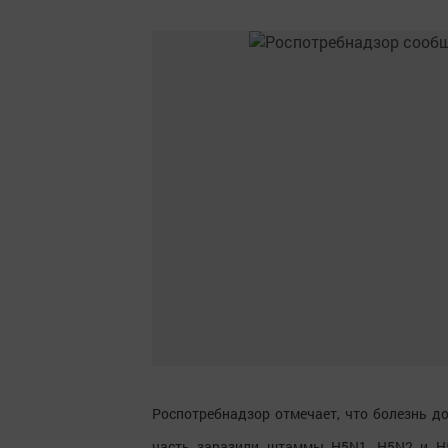
Роспотребнадзор отмечает, что болезнь д
часть заразили штаммы H5N1, H5N2 и H