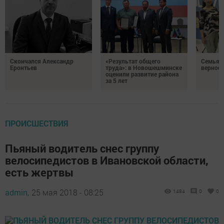
Скончался Александр
«Результат общего
Семья Г
Еронтьев
труда»: в Новошешминске
верност
оценили развитие района
за 5 лет
ПРОИСШЕСТВИЯ
Пьяный водитель снес группу
велосипедистов в Ивановской области,
есть жертвы
admin,
25 мая 2018 - 08:25
1484
0
0