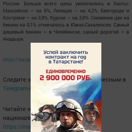
России. Больше всего цены увеличились в Ханты-
Мансийске — на 5%, Липецке — на 4,2%, Белгороде и
Костроме — на 3,9%, Курске — на 3,8%. Снижение цен на
бензин на 0,1% отмечалось в Южно-Сахалинске. Самый
дешевый бензин — в Челябинске, самый дорогой — в
Анадыре.
https://kazanfirst.ru/news/465912
Следите за самым важным и интересным в
Telegram-канале
Татмедиа
Читайте новости Татарстана в
национальном мессенджере MАХ:
https://max.ru/tatmedia