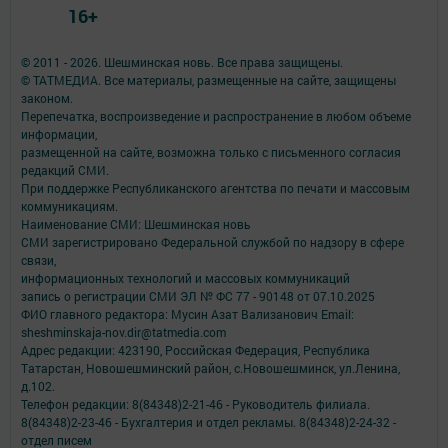
16+
© 2011 - 2026. Шешминская новь. Все права защищены.
© ТАТМЕДИА. Все материалы, размещенные на сайте, защищены
законом.
Перепечатка, воспроизведение и распространение в любом объеме
информации,
размещенной на сайте, возможна только с письменного согласия
редакций СМИ.
При поддержке Республиканского агентства по печати и массовым
коммуникациям.
Наименование СМИ: Шешминская новь
СМИ зарегистрировано Федеральной службой по надзору в сфере
связи,
информационных технологий и массовых коммуникаций
запись о регистрации СМИ ЭЛ № ФС 77 - 90148 от 07.10.2025
ФИО главного редактора: Мусин Азат Вализанович Email:
sheshminskaja-nov.dir@tatmedia.com
Адрес редакции: 423190, Российская Федерация, Республика
Татарстан, Новошешминский район, с.Новошешминск, ул.Ленина,
д.102.
Телефон редакции: 8(84348)2-21-46 - Руководитель филиала.
8(84348)2-23-46 - Бухгалтерия и отдел рекламы. 8(84348)2-24-32 -
отдел писем