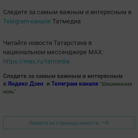
Следите за самым важным и интересным в
Telegram-канале
Татмедиа
Читайте новости Татарстана в
национальном мессенджере MАХ:
https://max.ru/tatmedia
Следите за самым важным и интересным
в
Яндекс Дзен
и
Телеграм канале
"
Шешминская
новь
"
Добавить Шешминскую новь в Яндекс.Новости
Перейти на страницу новости