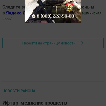
Следите за самым важным и интересным
в
Яндекс Дзен
и
Телеграм канале
"
Шешминская
новь
"
Добавить Шешминскую новь в Яндекс.Новости
Перейти на страницу новости
НОВОСТИ РАЙОНА
Ифтар-меджлис прошел в