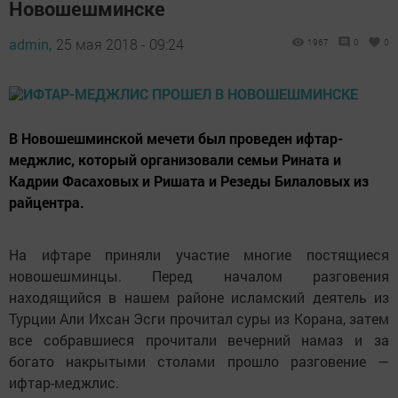
Новошешминске
admin,
25 мая 2018 - 09:24
1967
0
0
В Новошешминской мечети был проведен ифтар-
меджлис, который организовали семьи Рината и
Кадрии Фасаховых и Ришата и Резеды Билаловых из
райцентра.
На ифтаре приняли участие многие постящиеся
новошешминцы. Перед началом разговения
находящийся в нашем районе исламский деятель из
Турции Али Ихсан Эсги прочитал суры из Корана, затем
все собравшиеся прочитали вечерний намаз и за
богато накрытыми столами прошло разговение —
ифтар-меджлис.