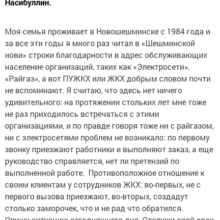
Насибуллин.
Моя семья проживает в Новошешминске с 1984 года и
за все эти годы я много раз читал в «Шешминской
нови» строки благодарности в адрес обслуживающих
население организаций, таких как «Электросети»,
«Райгаз», а вот ПУЖКХ или ЖКХ добрым словом почти
не вспоминают. Я считаю, что здесь нет ничего
удивительного: на протяжении стольких лет мне тоже
не раз приходилось встречаться с этими
организациями, и по правде говоря тоже ни с райгазом,
ни с электросетями проблем не возникало: по первому
звонку приезжают работники и выполняют заказ, а еще
руководство справляется, нет ли претензий по
выполненной работе. Противоположное отношение к
своим клиентам у сотрудников ЖКХ: во-первых, не с
первого вызова приезжают, во-вторых, создадут
столько заморочек, что и не рад что обратился.
Опишу ситуацию сегодняшнего дня. Отслужи свой срок