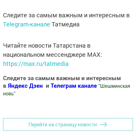
Следите за самым важным и интересным в
Telegram-канале
Татмедиа
Читайте новости Татарстана в
национальном мессенджере MАХ:
https://max.ru/tatmedia
Следите за самым важным и интересным
в
Яндекс Дзен
и
Телеграм канале
"
Шешминская
новь
"
Добавить Шешминскую новь в Яндекс.Новости
Перейти на страницу новости