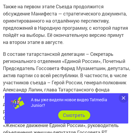
Также на первом этапе Съезда продолжится
обсуждение Манифеста — стратегического документа,
ориентированного на отдалённую перспективу,
предложений в Народную программу, с которой партия
пойдёт на выборы. Её окончательную версию примут
на втором этапе в августе.
В составе татарстанской делегации – Секретарь
регионального отделения «Единой России», Почетный
Председатель Госсовета Фарид Мухаметшин, депутаты,
актив партии со всей республики. В частности, в числе
участников съезда – Герой России, генерал-полковник
Александр Лапин, глава Татарстанского фонда
поддержки регионального сотрудничества и развития,
А вы уже видели новое видео Tatmedia
депутат Госсовета Геннадий Глушков, руководитель
Junior?
регионального исполкома «Единой России» Марат
Cмотреть
Самигуллин, региональный координатор партпроекта
«Женское движение Единой России», руководитель
объединения женщин-депутатов Госсовета РТ