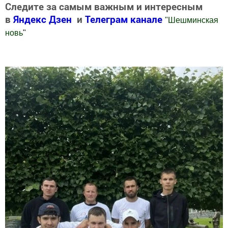
Следите за самым важным и интересным
в
Яндекс Дзен
и
Телеграм канале
"
Шешминская
новь
"
Добавить Шешминскую новь в Яндекс.Новости