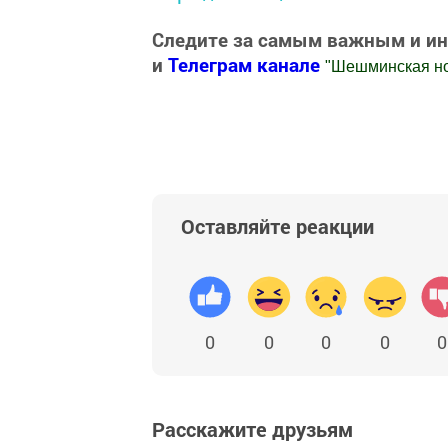
Следите за самым важным и и
и
Телеграм канале
"
Шешминская н
Добавить Шешминскую новь в Яндекс
Оставляйте реакции
0
0
0
0
0
Расскажите друзьям