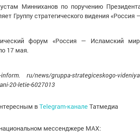
Рустам Минниханов по поручению Президент
яет Группу стратегического видения «Россия 
мический форум «Россия — Исламский мир
о 17 мая.
inform. ru/news/gruppa-strategiceskogo-videniya
zani-20-letie-6027013
интересным в
Telegram-канале
Татмедиа
в национальном мессенджере MАХ: