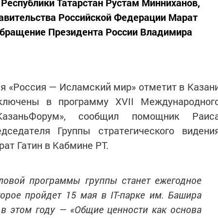
 Республики Татарстан Рустам Минниханов,
авительства Российской Федерации Марат
 обращение Президента России Владимира
ия «Россия — Исламский мир» отметит в Казан
включены в программу XVII Международног
КазаньФорум», сообщил помощник Раис
едседателя Группы стратегического видени
ат Гатин в Кабмине РТ.
овой программы группы станет ежегодное
торое пройдет 15 мая в IT-парке им. Башира
 в этом году — «Общие ценности как основа