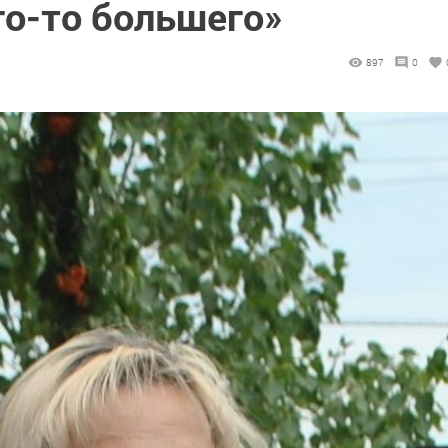
го-то большего»
897
0