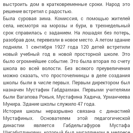
выстроить дом в кратковременные сроки. Народ это
решение встретил с радостью.
Была суровая зима. Комиссия, с помощью жителей
села, несмотря на морозы и бури, в трехнедельный
срок справилась с заданием. На лошадях без потерь,
разобрав дом, перевезли в новое место. А летом здание
подняли. 1 сентября 1927 года 120 детей встретили
новый учебный год в новой просторной школе. Это
было огромнейшее событие. Это была вторая по счету
школа во всей волости. Без всякого преувеличения
можно сказать, что просточелнинцы в деле создания
школы были в числе первых. Первым директором был
назначен Мустафин Габдрахман. Первыми учителями
были Вагапова Рокыя, Мустафина Хадича, Урманчеева
Мунира. Здание школы служило 47 года.
История школы неразрывно связана с династией
Мустафиных. Основателем этой педагогической
династии является Габдельгафуров Мустафа
Шигабутдинович, который был мугаллимом в медресе