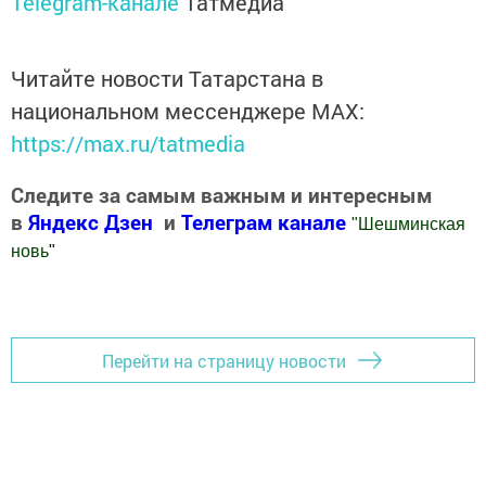
Telegram-канале
Татмедиа
Читайте новости Татарстана в
национальном мессенджере MАХ:
https://max.ru/tatmedia
Следите за самым важным и интересным
в
Яндекс Дзен
и
Телеграм канале
"
Шешминская
новь
"
Добавить Шешминскую новь в Яндекс.Новости
Перейти на страницу новости