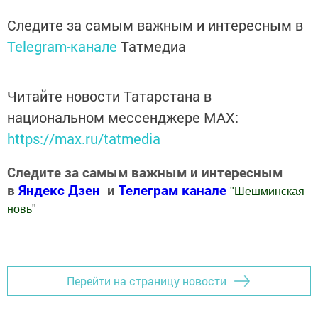
Следите за самым важным и интересным в
Telegram-канале
Татмедиа
Читайте новости Татарстана в
национальном мессенджере MАХ:
https://max.ru/tatmedia
Следите за самым важным и интересным
в
Яндекс Дзен
и
Телеграм канале
"
Шешминская
новь
"
Добавить Шешминскую новь в Яндекс.Новости
Перейти на страницу новости