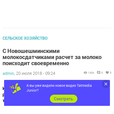
СЕЛЬСКОЕ ХОЗЯЙСТВО
С Новошешминскими
молокосдатчиками расчет за молоко
поисходит своевременно
admin,
20 июля 2018 - 09:24
1404
0
0
А вы уже видели новое видео Tatmedia
Из личных подворий населения района ежедневно
Junior?
реализуется чуть более 15 тонн молока, что на 1,5
Cмотреть
тонны меньше уровня 2017 года.