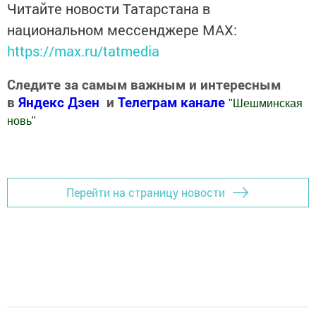
Читайте новости Татарстана в
национальном мессенджере MАХ:
https://max.ru/tatmedia
Следите за самым важным и интересным
в
Яндекс Дзен
и
Телеграм канале
"
Шешминская
новь
"
Добавить Шешминскую новь в Яндекс.Новости
Перейти на страницу новости