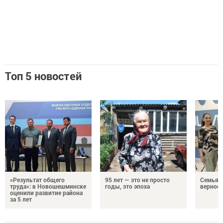
Топ 5 новостей
«Результат общего
95 лет — это не просто
Семья Г
труда»: в Новошешминске
годы, это эпоха
верност
оценили развитие района
за 5 лет