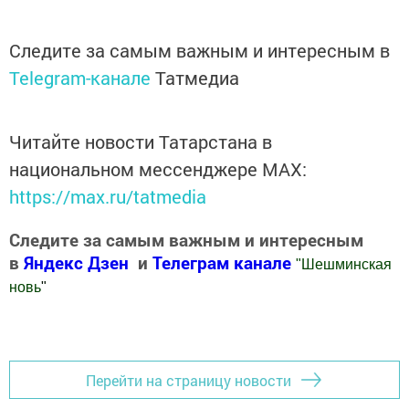
Следите за самым важным и интересным в
Telegram-канале
Татмедиа
Читайте новости Татарстана в
национальном мессенджере MАХ:
https://max.ru/tatmedia
Следите за самым важным и интересным
в
Яндекс Дзен
и
Телеграм канале
"
Шешминская
новь
"
Добавить Шешминскую новь в Яндекс.Новости
Перейти на страницу новости