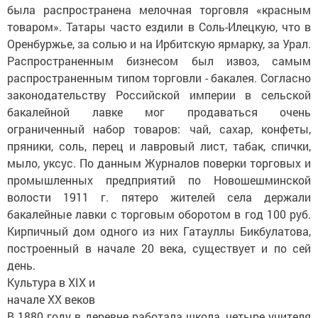
была распространена мелочная торговля «красным
товаром». Татары часто ездили в Соль-Илецкую, что в
Оренбуржье, за солью и на Ирбитскую ярмарку, за Урал.
Распространенным бизнесом был извоз, самым
распространенным типом торговли - бакалея. Согласно
законодательству Российской империи в сельской
бакалейной лавке мог продаваться очень
ограниченный набор товаров: чай, сахар, конфеты,
пряники, соль, перец и лавровый лист, табак, спички,
мыло, уксус. По данным Журналов поверки торговых и
промышленных предприятий по Новошешминской
волости 1911 г. пятеро жителей села держали
бакалейные лавки с торговым оборотом в год 100 руб.
Кирпичный дом одного из них Гатауллы Бикбулатова,
построенный в начале 20 века, существует и по сей
день.
Культура в XIX и
начале XX веков
В 1880 году в деревне работала школа, четыре учителя