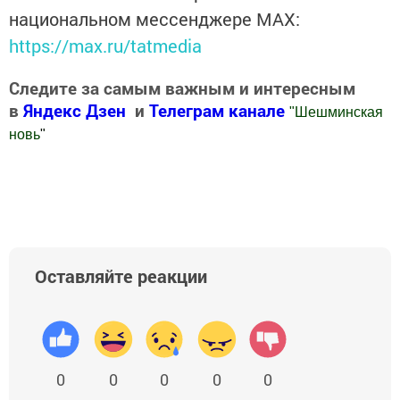
национальном мессенджере MАХ:
https://max.ru/tatmedia
Следите за самым важным и интересным
в
Яндекс Дзен
и
Телеграм канале
"
Шешминская
новь
"
Добавить Шешминскую новь в Яндекс.Новости
Оставляйте реакции
0
0
0
0
0