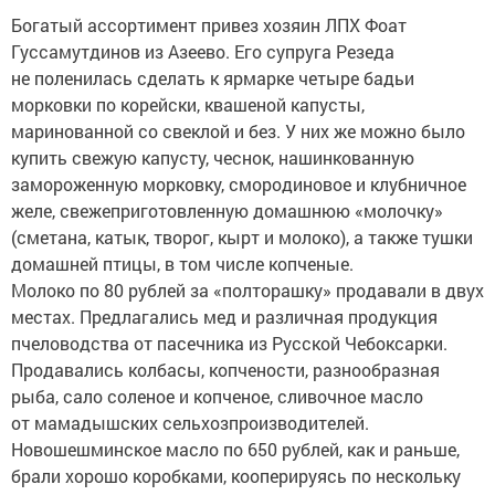
Богатый ассортимент привез хозяин ЛПХ Фоат
Гуссамутдинов из Азеево. Его супруга Резеда
не поленилась сделать к ярмарке четыре бадьи
морковки по корейски, квашеной капусты,
маринованной со свеклой и без. У них же можно было
купить свежую капусту, чеснок, нашинкованную
замороженную морковку, смородиновое и клубничное
желе, свежеприготовленную домашнюю «молочку»
(сметана, катык, творог, кырт и молоко), а также тушки
домашней птицы, в том числе копченые.
Молоко по 80 рублей за «полторашку» продавали в двух
местах. Предлагались мед и различная продукция
пчеловодства от пасечника из Русской Чебоксарки.
Продавались колбасы, копчености, разнообразная
рыба, сало соленое и копченое, сливочное масло
от мамадышских сельхозпроизводителей.
Новошешминское масло по 650 рублей, как и раньше,
брали хорошо коробками, кооперируясь по нескольку