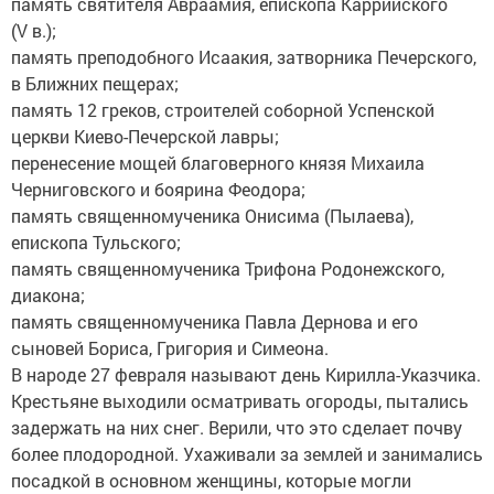
память святителя Авраамия, епископа Каррийского
(V в.);
память преподобного Исаакия, затворника Печерского,
в Ближних пещерах;
память 12 греков, строителей соборной Успенской
церкви Киево-Печерской лавры;
перенесение мощей благоверного князя Михаила
Черниговского и боярина Феодора;
память священномученика Онисима (Пылаева),
епископа Тульского;
память священномученика Трифона Родонежского,
диакона;
память священномученика Павла Дернова и его
сыновей Бориса, Григория и Симеона.
В народе 27 февраля называют день Кирилла-Указчика.
Крестьяне выходили осматривать огороды, пытались
задержать на них снег. Верили, что это сделает почву
более плодородной. Ухаживали за землей и занимались
посадкой в основном женщины, которые могли