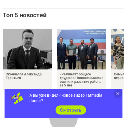
Топ 5 новостей
Скончался Александр
«Результат общего
Семья Г
Еронтьев
труда»: в Новошешминске
верност
оценили развитие района
за 5 лет
А вы уже видели новое видео Tatmedia
Junior?
Cмотреть