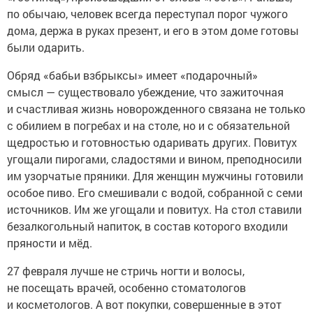
по обычаю, человек всегда переступал порог чужого
дома, держа в руках презент, и его в этом доме готовы
были одарить.
Обряд «бабьи взбрыксы» имеет «подарочный»
смысл — существовало убеждение, что зажиточная
и счастливая жизнь новорожденного связана не только
с обилием в погребах и на столе, но и с обязательной
щедростью и готовностью одаривать других. Повитух
угощали пирогами, сладостями и вином, преподносили
им узорчатые пряники. Для женщин мужчины готовили
особое пиво. Его смешивали с водой, собранной с семи
источников. Им же угощали и повитух. На стол ставили
безалкогольный напиток, в состав которого входили
пряности и мёд.
27 февраля лучше не стричь ногти и волосы,
не посещать врачей, особенно стоматологов
и косметологов. А вот покупки, совершенные в этот