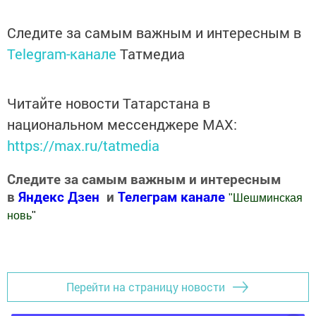
Следите за самым важным и интересным в
Telegram-канале
Татмедиа
Читайте новости Татарстана в
национальном мессенджере MАХ:
https://max.ru/tatmedia
Следите за самым важным и интересным
в
Яндекс Дзен
и
Телеграм канале
"
Шешминская
новь
"
Добавить Шешминскую новь в Яндекс.Новости
Перейти на страницу новости