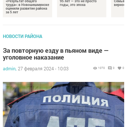
«Результат общего
95 лет — это не просто
Семья Г
труда»: в Новошешминске
годы, это эпоха
верност
оценили развитие района
за 5 лет
НОВОСТИ РАЙОНА
За повторную езду в пьяном виде —
уголовное наказание
admin,
27 февраля 2024 - 10:03
1070
0
0