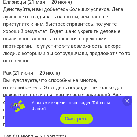
Близнецы (21 мая — 20 июня)
Действуйте, и вы добьетесь больших успехов. Дела
лучше не откладывать на потом, чем раньше
приступите к ним, быстрее справитесь, получите
хороший результат. Будет шанс укрепить деловые
связи, восстановить отношения с прежними
партнерами. Не упустите эту возможность: вскоре
люди, с которыми вы сотрудничали, предложат что-то
интересное.
Рак (21 июня — 20 июля)
Вы чувствуете, что способны на многое,
и не ошибаетесь. Этот день подходит не только для
важных дел, но и для грандиозных начинаний. Вас
обязательно поддержат, причем подставить плечо
А вы уже видели новое видео Tatmedia
Junior?
поспешат многие. В деловых отношениях могут
прозвучать романтические нотки. Если готовы что-то
Cмотреть
поменять в личной жизни, дерзайте.
Лев (21 июля — 20 августа)