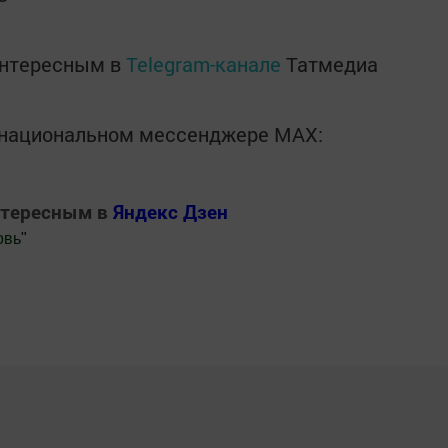
интересным в
Telegram-канале
Татмедиа
в национальном мессенджере MАХ:
нтересным в
Яндекс Дзен
овь
"
.Новости