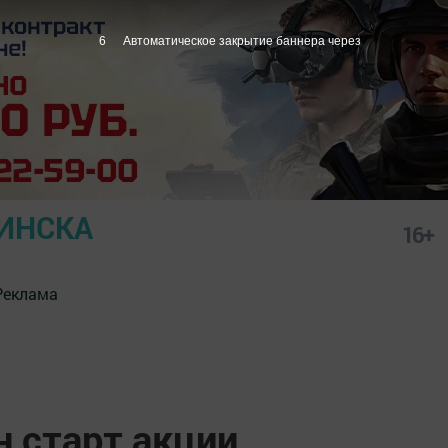
5
Автоматическое закрытие баннера через
ИНСКА
16+
Реклама
н старт акции