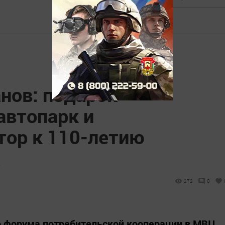
нов: подарок
автопарк и
ор к 110-летию
а
272
0
 форума потребительской кооперации в МВЦ