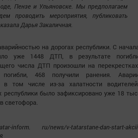
оде, Пензе и Ульяновске. Мы предполагаем
дем проводить мероприятия, публиковать
казала Дарья Закаличная.
варийностью на дорогах республики. С начал
шло уже 1448 ДТП, в результате погибл
бщего числа ДТП произошли на перекрестках
погибли, 468 получили ранения. Авари
 в том числе из-за халатности водителей
х республики было зафиксировано уже 18 тыс
в светофора.
-inform. ru/news/v-tatarstane-dan-start-akcii
8