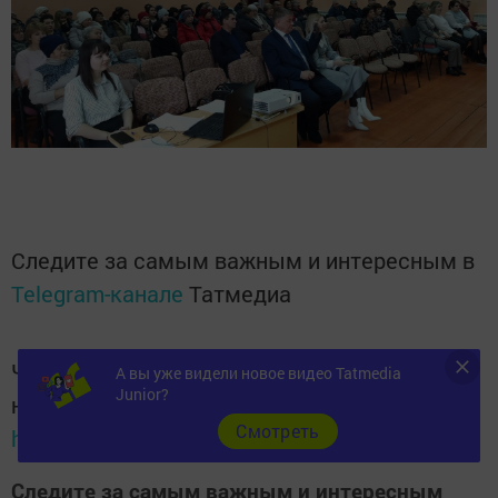
Следите за самым важным и интересным в
Telegram-канале
Татмедиа
Читайте новости Татарстана в
А вы уже видели новое видео Tatmedia
Junior?
национальном мессенджере MАХ:
Cмотреть
https://max.ru/tatmedia
Следите за самым важным и интересным