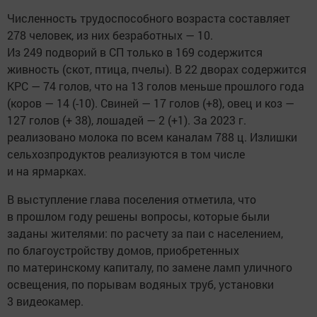
Численность трудоспособного возраста составляет
278 человек, из них безработных — 10.
Из 249 подворий в СП только в 169 содержится
живность (скот, птица, пчелы). В 22 дворах содержится
КРС — 74 голов, что на 13 голов меньше прошлого года
(коров — 14 (-10). Свиней — 17 голов (+8), овец и коз —
127 голов (+ 38), лошадей — 2 (+1). За 2023 г.
реализовано молока по всем каналам 788 ц. Излишки
сельхозпродуктов реализуются в том числе
и на ярмарках.
В выступление глава поселения отметила, что
в прошлом году решены вопросы, которые были
заданы жителями: по расчету за паи с населением,
по благоустройству домов, приобретенных
по материнскому капиталу, по замене ламп уличного
освещения, по порывам водяных труб, установки
3 видеокамер.