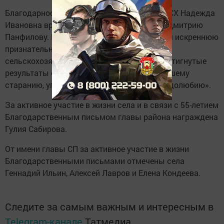
Благодарность от начальника Управления СХ Надежда
Ивановна вручила жителю села Горшково Дмитрию
Панфилову. В письме отмечено: «Выражаем искреннюю
признательность за Ваш вклад в развитие
сельскохозяйственной отрасли района, достигнутые
результаты стали возможны благодаря Вашему
старанию, упорству, ответственности и трудолюбию».
За активное участие в жизни села и в связи с 55-летием
Благодарственным письмом главы района награждена
Гулия Сабирова.
От имени главы СП за активное участие в жизни
Благодарственными письмами отмечены села
Геннадий Ильин, Алексей Лавров и Елена Кондеева.
Следите за самым важным и интересным в
Telegram-канале
Татмедиа