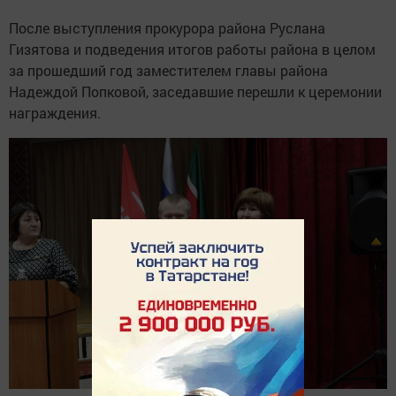
После выступления прокурора района Руслана
Гизятова и подведения итогов работы района в целом
за прошедший год заместителем главы района
Надеждой Попковой, заседавшие перешли к церемонии
награждения.