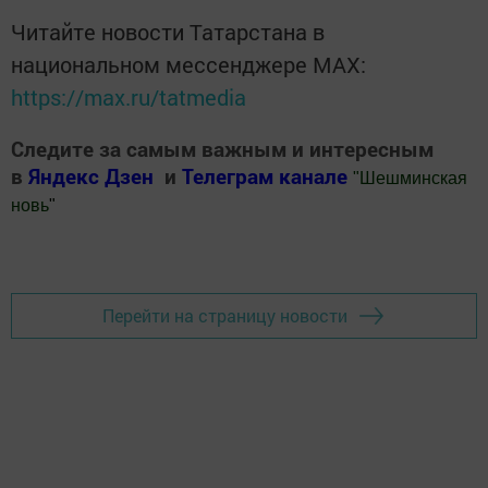
Читайте новости Татарстана в
национальном мессенджере MАХ:
https://max.ru/tatmedia
Следите за самым важным и интересным
в
Яндекс Дзен
и
Телеграм канале
"
Шешминская
новь
"
Добавить Шешминскую новь в Яндекс.Новости
Перейти на страницу новости