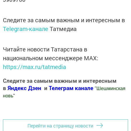
Следите за самым важным и интересным в
Telegram-канале
Татмедиа
Читайте новости Татарстана в
национальном мессенджере MАХ:
https://max.ru/tatmedia
Следите за самым важным и интересным
в
Яндекс Дзен
и
Телеграм канале
"
Шешминская
новь
"
Добавить Шешминскую новь в Яндекс.Новости
Перейти на страницу новости