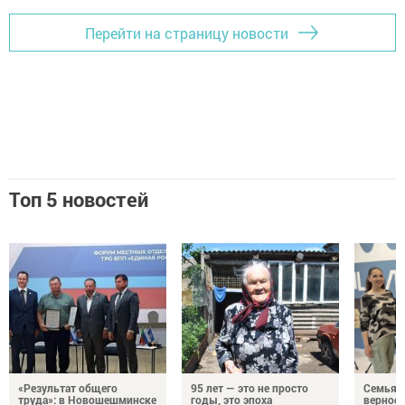
Перейти на страницу новости
Топ 5 новостей
«Результат общего
95 лет — это не просто
Семья Г
труда»: в Новошешминске
годы, это эпоха
верност