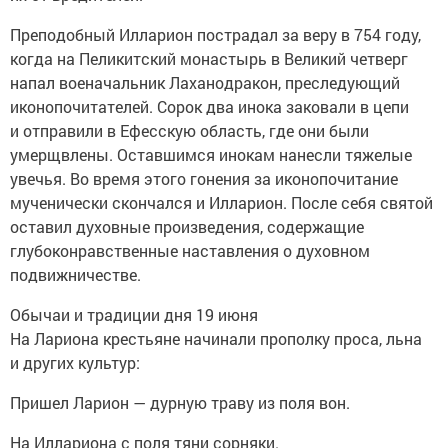
Преподобный Илларион пострадал за веру в 754 году,
когда на Пеликитский монастырь в Великий четверг
напал военачальник Лаханодракон, преследующий
иконопочитателей. Сорок два инока заковали в цепи
и отправили в Ефесскую область, где они были
умерщвлены. Оставшимся инокам нанесли тяжелые
увечья. Во время этого гонения за иконопочитание
мученически скончался и Илларион. После себя святой
оставил духовные произведения, содержащие
глубоконравственные наставления о духовном
подвижничестве.
Обычаи и традиции дня 19 июня
На Лариона крестьяне начинали прополку проса, льна
и других культур:
Пришел Ларион — дурную траву из поля вон.
На Иллариона с поля тяни сорняки.