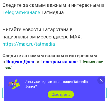
Следите за самым важным и интересным в
Telegram-канале
Татмедиа
Читайте новости Татарстана в
национальном мессенджере MАХ:
https://max.ru/tatmedia
Следите за самым важным и интересным
в
Яндекс Дзен
и
Телеграм канале
"
Шешминская
новь
"
Добавить Шешминскую новь в Яндекс.Новости
А вы уже видели новое видео Tatmedia
Junior?
Перейти на страницу новости
Cмотреть