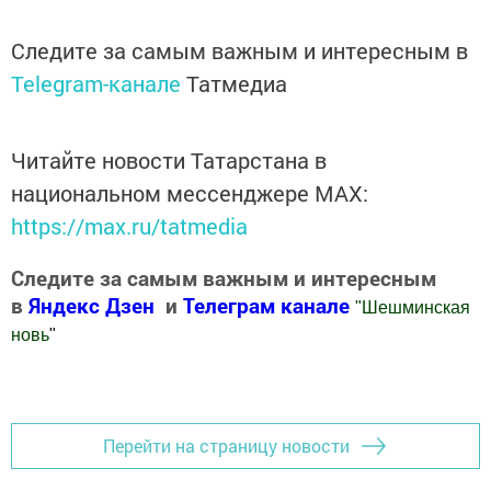
Следите за самым важным и интересным в
Telegram-канале
Татмедиа
Читайте новости Татарстана в
национальном мессенджере MАХ:
https://max.ru/tatmedia
Следите за самым важным и интересным
в
Яндекс Дзен
и
Телеграм канале
"
Шешминская
новь
"
Добавить Шешминскую новь в Яндекс.Новости
Перейти на страницу новости