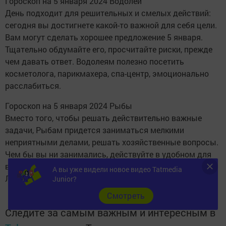
Гороскоп на 5 января 2024 Водолей
День подходит для решительных и смелых действий:
сегодня вы достигнете какой-то важной для себя цели.
Вам могут сделать хорошее предложение 5 января.
Тщательно обдумайте его, просчитайте риски, прежде
чем давать ответ. Водолеям полезно посетить
косметолога, парикмахера, спа-центр, эмоционально
расслабиться.
Гороскоп на 5 января 2024 Рыбы
Вместо того, чтобы решать действительно важные
задачи, Рыбам придется заниматься мелкими
неприятными делами, решать хозяйственные вопросы.
Чем бы вы ни занимались, действуйте в удобном для
вас ритме, не спешите, чтобы не совершить ошибку.
А вы уже видели новое видео Tatmedia
Лишние волнения могут ухудшить самочувствие.
Junior?
Cмотреть
Следите за самым важным и интересным в