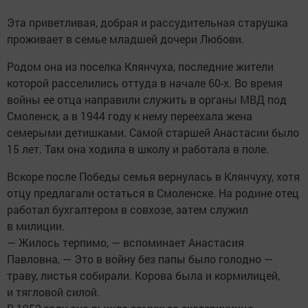
Эта приветливая, добрая и рассудительная старушка
проживает в семье младшей дочери Любови.
Родом она из поселка Клянчуха, последние жители
которой расселились оттуда в начале 60-х. Во время
войны ее отца направили служить в органы МВД под
Смоленск, а в 1944 году к нему переехала жена
семерыми детишками. Самой старшей Анастасии было
15 лет. Там она ходила в школу и работала в поле.
Вскоре после Победы семья вернулась в Клянчуху, хотя
отцу предлагали остаться в Смоленске. На родине отец
работал бухгалтером в совхозе, затем служил
в милиции.
— Жилось терпимо, — вспоминает Анастасия
Павловна, — Это в войну без папы было голодно —
траву, листья собирали. Корова была и кормилицей,
и тягловой силой.