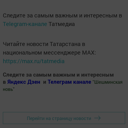
Следите за самым важным и интересным в
Telegram-канале
Татмедиа
Читайте новости Татарстана в
национальном мессенджере MАХ:
https://max.ru/tatmedia
Следите за самым важным и интересным
в
Яндекс Дзен
и
Телеграм канале
"
Шешминская
новь
"
Добавить Шешминскую новь в Яндекс.Новости
Перейти на страницу новости