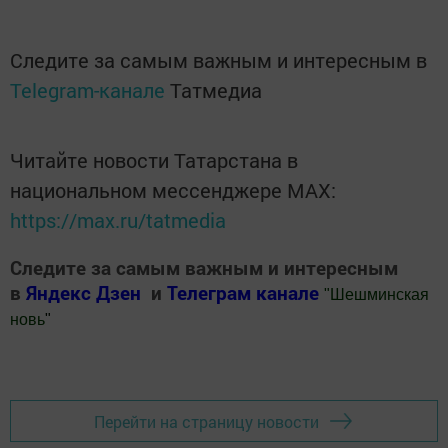
Следите за самым важным и интересным в
Telegram-канале
Татмедиа
Читайте новости Татарстана в
национальном мессенджере MАХ:
https://max.ru/tatmedia
Следите за самым важным и интересным
в
Яндекс Дзен
и
Телеграм канале
"
Шешминская
новь
"
Добавить Шешминскую новь в Яндекс.Новости
Перейти на страницу новости