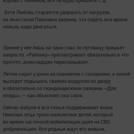
корова с теленком, все ли куры пришли и т. д.
​ Хотя Любовь старается удержать от нагрузок,
но Анастасия Павловна уверена, что сидеть все время
нельзя, надо двигаться.
Зрение у нее лишь на один глаз, но пуговицу пришьет
запросто. «Районку» просматривает обязательно и что
прочтет, домочадцам пересказывает.
Летом сидит у дома на скамеечке с соседками, а зимой
выходит подышать свежим воздухом ко двору
и обязательно со скандинавскими палками. «Для
опоры», — как объясняет она сама.
Сейчас бабуля и вся семья поддерживает внука
Николая, отца троих малолетних детей, который
во время частичной мобилизации ушел на СВО
добровольцем. Все родные ждут его живым,