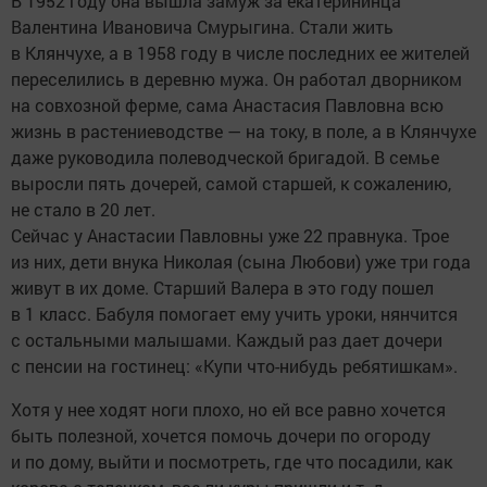
В 1952 году она вышла замуж за екатерининца
Валентина Ивановича Смурыгина. Стали жить
в Клянчухе, а в 1958 году в числе последних ее жителей
переселились в деревню мужа. Он работал дворником
на совхозной ферме, сама Анастасия Павловна всю
жизнь в растениеводстве — на току, в поле, а в Клянчухе
даже руководила полеводческой бригадой. В семье
выросли пять дочерей, самой старшей, к сожалению,
не стало в 20 лет.
Сейчас у Анастасии Павловны уже 22 правнука. Трое
из них, дети внука Николая (сына Любови) уже три года
живут в их доме. Старший Валера в это году пошел
в 1 класс. Бабуля помогает ему учить уроки, нянчится
с остальными малышами. Каждый раз дает дочери
с пенсии на гостинец: «Купи что-нибудь ребятишкам».
Хотя у нее ходят ноги плохо, но ей все равно хочется
быть полезной, хочется помочь дочери по огороду
и по дому, выйти и посмотреть, где что посадили, как