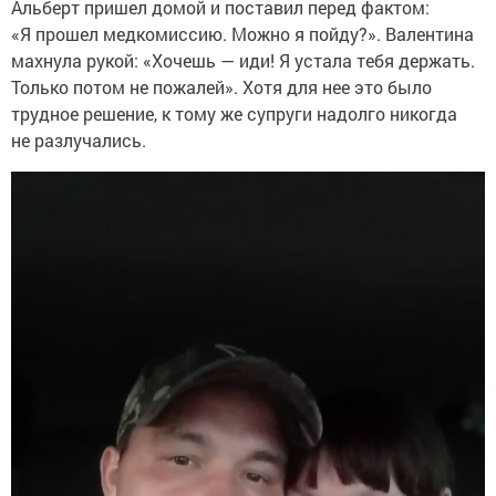
Альберт пришел домой и поставил перед фактом:
«Я прошел медкомиссию. Можно я пойду?». Валентина
махнула рукой: «Хочешь — иди! Я устала тебя держать.
Только потом не пожалей». Хотя для нее это было
трудное решение, к тому же супруги надолго никогда
не разлучались.