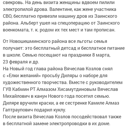
свекровь. На день визита женщины вдвоем пилили
электропилой дрова. Валентине, как жене участника
СВО, бесплатно привезли машину дров из Заинского
района. Альберт ушел на спецоперацию от Заинского
военкомата, т. к. родом их тех мест и там прописан.
От Новошешминского района все льготы семья
получает: это бесплатный детсад и бесплатное питание
в школе. Семью посещают на праздники 8 марта,
23 февраля и др.
На Новый год глава района Вячеслав Козлов снял
с «Елки желаний» просьбу Диляры о наборе для
художественного творчества. Вместе с руководителем
ГУВ Кабмин РТ Алмазом Хисамутдиновым Вячеслав
Михайлович в канун Нового года посетил семью.
Диляре вручили краски, а ее сестренке Камиле Алмаз
Гаптраупович подарил куклу.
После визита Вячеслав Козлов посодействовал также
в бесплатной замене электропроводки в их доме.