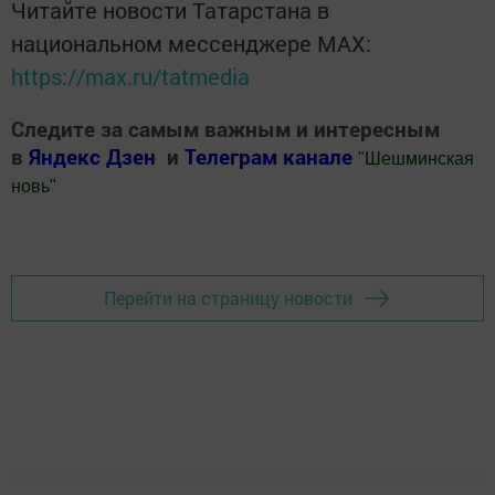
Читайте новости Татарстана в
национальном мессенджере MАХ:
https://max.ru/tatmedia
Следите за самым важным и интересным
в
Яндекс Дзен
и
Телеграм канале
"
Шешминская
новь
"
Добавить Шешминскую новь в Яндекс.Новости
Перейти на страницу новости