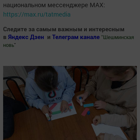
национальном мессенджере MАХ:
https://max.ru/tatmedia
Следите за самым важным и интересным
в
Яндекс Дзен
и
Телеграм канале
"
Шешминская
новь
"
Добавить Шешминскую новь в Яндекс.Новости