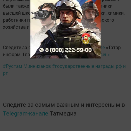
были также
поощрены
врачи, учителя, работники
высшей школы, машиностроители, нефтяники, химики,
работники промышленности, культуры, сельского
хозяйства и других отраслей.
Следите за самым важным в
Telegram-канале
«Татар-
информ. Главное», а также читайте нас в
«Дзен»
#Рустам Минниханов
#государственные награды рф и
рт
Следите за самым важным и интересным в
Telegram-канале
Татмедиа