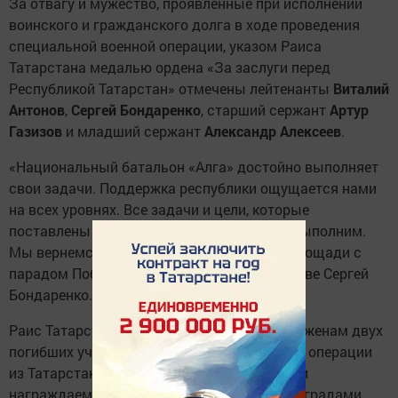
За отвагу и мужество, проявленные при исполнении
воинского и гражданского долга в ходе проведения
специальной военной операции, указом Раиса
Татарстана медалью ордена «За заслуги перед
Республикой Татарстан» отмечены лейтенанты
Виталий
Антонов
,
Сергей Бондаренко
, старший сержант
Артур
Газизов
и младший сержант
Александр Алексеев
.
«Национальный батальон «Алга» достойно выполняет
свои задачи. Поддержка республики ощущается нами
на всех уровнях. Все задачи и цели, которые
поставлены перед нами, мы обязательно выполним.
Мы вернемся и еще пройдем по Красной площади с
парадом Победы», – сказал в ответном слове Сергей
Бондаренко.
Раис Татарстана вручил ордены Мужества женам двух
погибших участников специальной военной операции
из Татарстана. Люди в зале приветствовали
награждаемых стоя. Государственными наградами