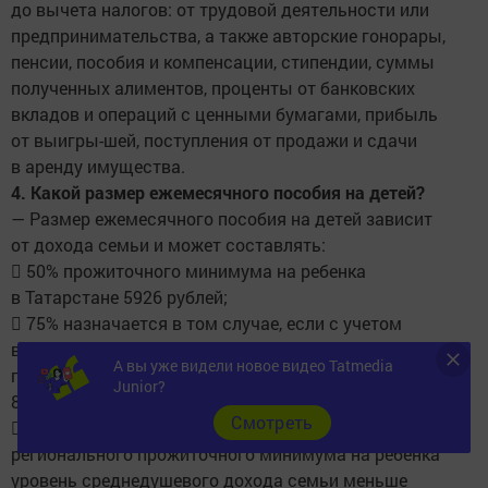
до вычета налогов: от трудовой деятельности или
предпринимательства, а также авторские гонорары,
пенсии, пособия и компенсации, стипендии, суммы
полученных алиментов, проценты от банковских
вкладов и операций с ценными бумагами, прибыль
от выигры-шей, поступления от продажи и сдачи
в аренду имущества.
4. Какой размер ежемесячного пособия на детей?
— Размер ежемесячного пособия на детей зависит
от дохода семьи и может составлять:
 50% прожиточного минимума на ребенка
в Татарстане 5926 рублей;
 75% назначается в том случае, если с учетом
выплаты в размере 50% доход семьи меньше
А вы уже видели новое видео Tatmedia
прожиточного минимума на человека и составляет
Junior?
8889 рублей;
Cмотреть
 100% — если при назначении пособия в размере 75%
регионального прожиточного минимума на ребенка
уровень среднедушевого дохода семьи меньше